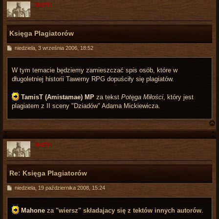
BAZYL
Księga Plagiatorów
P
niedziela, 3 września 2006, 18:52
o
s
t
W tym temacie będziemy zamieszczać spis osób, które w
długoletniej historii Tawerny RPG dopuściły się plagiatów.
TamisT (Amistamae) MP
za tekst
Potęga Miłości
, który jest
plagiatem z II sceny "Dziadów" Adama Mickiewicza.
BAZYL
r
Re: Księga Plagiatorów
P
niedziela, 19 października 2008, 15:24
o
s
t
Mahone
za
"wiersz" składajacy się z tektów innych autorów
.