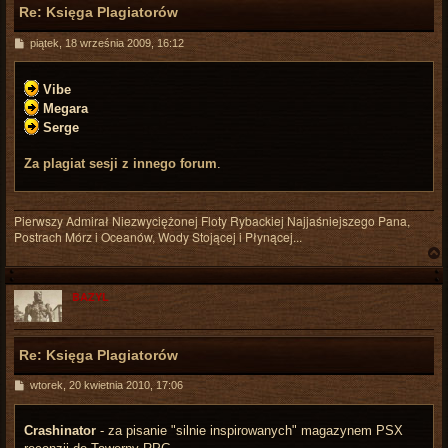
Re: Księga Plagiatorów
P
piątek, 18 września 2009, 16:12
o
s
t
Vibe
Megara
Serge
Za plagiat sesji z innego forum
.
Pierwszy Admirał Niezwyciężonej Floty Rybackiej Najjaśniejszego Pana,
Postrach Mórz i Oceanów, Wody Stojącej i Płynącej...
BAZYL
r
Re: Księga Plagiatorów
P
wtorek, 20 kwietnia 2010, 17:06
o
s
t
Crashinator
- za pisanie "silnie inspirowanych" magazynem PSX