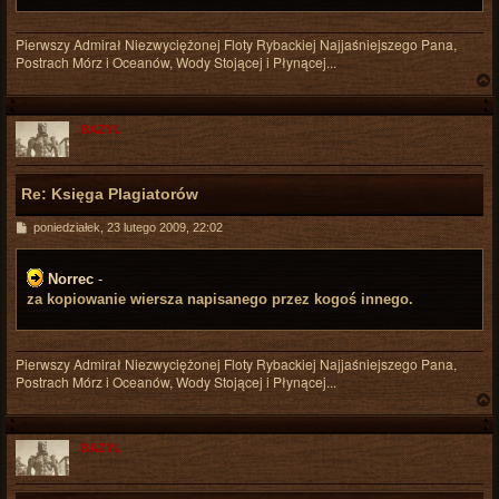
Pierwszy Admirał Niezwyciężonej Floty Rybackiej Najjaśniejszego Pana,
Postrach Mórz i Oceanów, Wody Stojącej i Płynącej...
BAZYL
r
Re: Księga Plagiatorów
P
poniedziałek, 23 lutego 2009, 22:02
o
s
t
Norrec
-
za kopiowanie wiersza napisanego przez kogoś innego.
Pierwszy Admirał Niezwyciężonej Floty Rybackiej Najjaśniejszego Pana,
Postrach Mórz i Oceanów, Wody Stojącej i Płynącej...
BAZYL
r