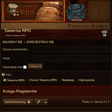
Zarejestruj się
Zaloguj się
Tawerna RPG
Forum Tawerny RPG
ZALOGUJ SIĘ
•
ZAREJESTRUJ SIĘ
Nazwa użytkownika:
Hasło:
Zapamiętaj mnie
FAQ
Forum Tawerny RPG
Redakcja
Ogłoszenia
Tawerna RPG
Księga Plagiatorów
Zablokowany
Posty: 5 • Strona
z
1
1