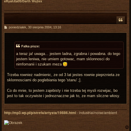
eRyahXa0S/Darth Wojtex
r
P
poniedziałek, 30 sierpnia 2004, 13:16
o
s
t
Falka pisze:
a teraz ja! uwaga... jestem ladna, zgrabna i powabna. do tego
jestem leniwa, nie umiem gotowac, mam sklonnosci do
nimfomanii i szukam meza
Trzeba rowniez nadmienic, ze od 3 lat jestes rownie pieprznieta ze
sklonnosciami do poglebiania tego 'stanu' ;].
Co do mnie, to jestem zajebisty i nie trzeba tej mysli rozwijac, bo
jest to tak oczywiste i jednoznaczne jak to, ze mam sliczne wlosy.
http://mp3.wp.pl/p/strefa/artysta/19886.html
- industrial/noise/ambient