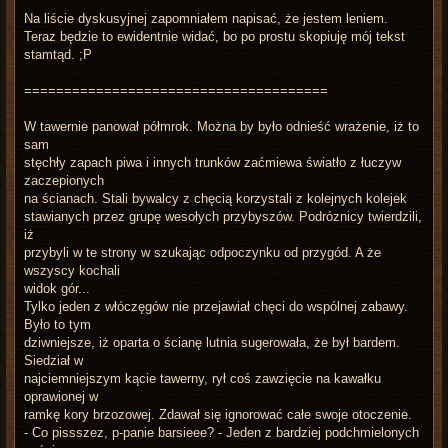
t
Na liście dyskusyjnej zapomniałem napisać, że jestem leniem.
Teraz będzie to ewidentnie widać, bo po prostu skopiuję mój tekst
stamtąd. ;P
======================================
W tawernie panował półmrok. Można by było odnieść wrażenie, iż to
sam
stęchły zapach piwa i innych trunków zaćmiewa światło z łuczyw
zaczepionych
na ścianach. Stali bywalcy z chęcią korzystali z kolejnych kolejek
stawianych przez grupę wesołych przybyszów. Podróznicy twierdzili,
iż
przybyli w te strony w szukając odpoczynku od przygód. A że
wszyscy kochali
widok gór...
Tylko jeden z włóczęgów nie przejawiał chęci do wspólnej zabawy.
Było to tym
dziwniejsze, iż oparta o ścianę lutnia sugerowała, że był bardem.
Siedział w
najciemniejszym kącie tawerny, rył coś zawzięcie na kawałku
oprawionej w
ramkę kory brzozowej. Zdawał się ignorować całe swoje otoczenie.
- Co pissszez, p-panie barsieee? - Jeden z bardziej podchmielonych