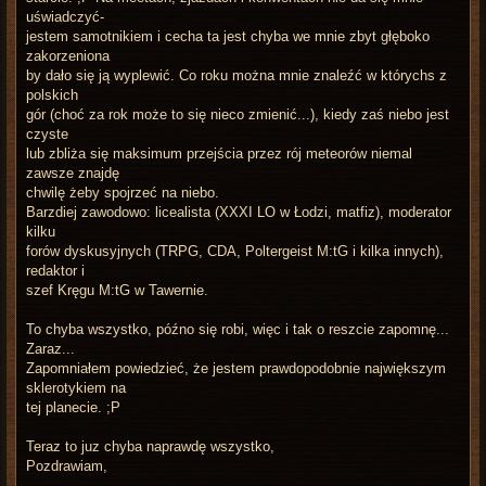
uświadczyć-
jestem samotnikiem i cecha ta jest chyba we mnie zbyt głęboko
zakorzeniona
by dało się ją wyplewić. Co roku można mnie znaleźć w którychs z
polskich
gór (choć za rok może to się nieco zmienić...), kiedy zaś niebo jest
czyste
lub zbliża się maksimum przejścia przez rój meteorów niemal
zawsze znajdę
chwilę żeby spojrzeć na niebo.
Barzdiej zawodowo: licealista (XXXI LO w Łodzi, matfiz), moderator
kilku
forów dyskusyjnych (TRPG, CDA, Poltergeist M:tG i kilka innych),
redaktor i
szef Kręgu M:tG w Tawernie.
To chyba wszystko, późno się robi, więc i tak o reszcie zapomnę...
Zaraz...
Zapomniałem powiedzieć, że jestem prawdopodobnie największym
sklerotykiem na
tej planecie. ;P
Teraz to juz chyba naprawdę wszystko,
Pozdrawiam,