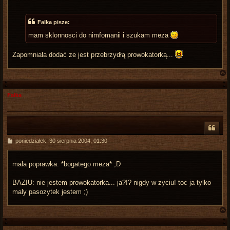
s
t
Falka pisze:
mam sklonnosci do nimfomanii i szukam meza
Zapomniała dodać ze jest przebrzydłą prowokatorką...
Falka
r
P
poniedziałek, 30 sierpnia 2004, 01:30
o
s
t
mala poprawka: *bogatego meza* ;D
BAZIU: nie jestem prowokatorka... ja?!? nigdy w zyciu! toc ja tylko
maly pasozytek jestem ;)