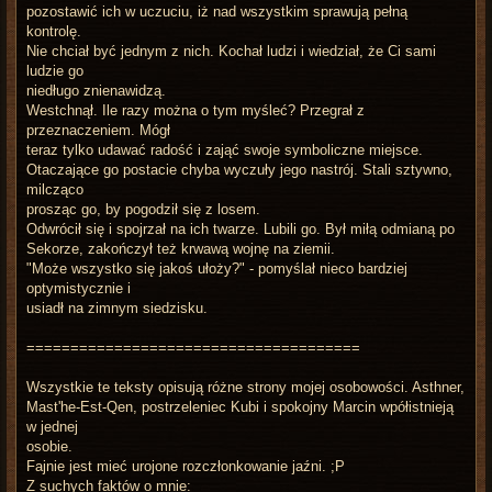
pozostawić ich w uczuciu, iż nad wszystkim sprawują pełną
kontrolę.
Nie chciał być jednym z nich. Kochał ludzi i wiedział, że Ci sami
ludzie go
niedługo znienawidzą.
Westchnął. Ile razy można o tym myśleć? Przegrał z
przeznaczeniem. Mógł
teraz tylko udawać radość i zająć swoje symboliczne miejsce.
Otaczające go postacie chyba wyczuły jego nastrój. Stali sztywno,
milcząco
prosząc go, by pogodził się z losem.
Odwrócił się i spojrzał na ich twarze. Lubili go. Był miłą odmianą po
Sekorze, zakończył też krwawą wojnę na ziemii.
"Może wszystko się jakoś ułoży?" - pomyślał nieco bardziej
optymistycznie i
usiadł na zimnym siedzisku.
======================================
Wszystkie te teksty opisują różne strony mojej osobowości. Asthner,
Mast'he-Est-Qen, postrzeleniec Kubi i spokojny Marcin wpółistnieją
w jednej
osobie.
Fajnie jest mieć urojone rozczłonkowanie jaźni. ;P
Z suchych faktów o mnie: