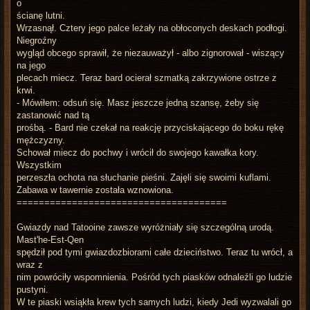
o
ścianę lutni.
Wrzasnął. Cztery jego palce leżały na obłoconych deskach podłogi.
Niegroźny
wygląd obcego sprawił, że niezauważył - albo zignorował - wiszący
na jego
plecach miecz. Teraz bard ocierał szmatką zakrzywione ostrze z
krwi.
- Mówiłem: odsuń się. Masz jeszcze jedną szansę, żeby się
zastanowić nad tą
prośbą. - Bard nie czekał na reakcję przyciskającego do boku rękę
mężczyzny.
Schował miecz do pochwy i wrócił do swojego kawałka kory.
Wszystkim
perzeszła ochota na słuchanie pieśni. Zajęli się swoimi kuflami.
Zabawa w tawernie została wznowiona.
======================================
Gwiazdy nad Tatooine zawsze wyróżniały się szczególną urodą.
Mast'he-Est-Qen
spędził pod tymi gwiazdozbiorami całe dzieciństwo. Teraz tu wrócł, a
wraz z
nim powróciły wspomnienia. Pośród tych piasków odnaleźli go ludzie
pustyni.
W te piaski wsiąkła krew tych samych ludzi, kiedy Jedi wyzwalali go