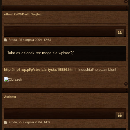
eRyahXa0S/Darth Wojtex
r
P
środa, 25 sierpnia 2004, 12:57
o
s
t
Jako ex czlonek tez moge sie wpisac?;]
http://mp3.wp.pl/p/strefa/artysta/19886.html
- industrial/noise/ambient
Asthner
r
P
środa, 25 sierpnia 2004, 14:08
o
s