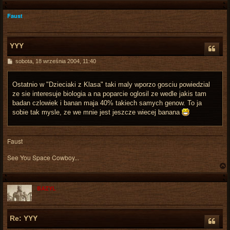
Faust
r
YYY
P
sobota, 18 września 2004, 11:40
o
s
t
Ostatnio w "Dzieciaki z Klasa" taki maly wporzo gosciu powiedzial
ze sie interesuje biologia a na poparcie oglosil ze wedle jakis tam
badan czlowiek i banan maja 40% takiech samych genow. To ja
sobie tak mysle, ze we mnie jest jeszcze wiecej banana
Faust
See You Space Cowboy...
BAZYL
r
Re: YYY