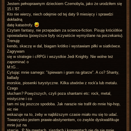
Jestem pełnoprawnym dzieckiem Czernobyla, jako że urodziłem się
15.I.'87.
Kto nie wierzy, niech odejmie od tej daty 9 miesięcy i sprawdzi
dokładną
datę katastrofy.
Czytam fantasy, nie przepadam za science-fiction. Pisuję króciótkie
opowiadania (powyższe były oczywiście wymyślane na poczekaniu).
Trenuję
kendo, skaczę w dal, biagam krótko i wystawiam piłki w siatkówce.
Zagrywam
się w strategie i cRPGi i wszystkie Jedi Knighty. Nie wolne też
zapominać o
M:tG...
Cytując mnie samego: "śpiewam i gram na gitarze". A co? Shanty,
ballady
morskie, piosenki turystyczne. Kilka utwórów z rock'a lub metalu.
Czego
słucham? Powyższych, czyli poza shantami etc: rock, metal,
mistyczne i co
tam mi się jeszcze spodoba. Jak narazie nie trafił do mnie hip-hop,
nic nie
wskazuje na to, żeby w najbliższym czasie miało mu się to udać.
Towarzysko jestem prawie-abstynentem, co zwykle dyskwalifikuje
mnie już na
starcie. ;P Na meetach, zjazdach i konwentach nie da się mnie