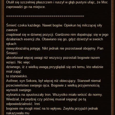
Otulił się szczelniej płaszczem i ruszył w głąb pustyni ufajc, że Moc
zaprowadzi go na miejsce.
======================================
Śmierć czeka każdego. Nawet bogów. Opiekun tej milczącej siły
zawsze
znajdował się w dziwnej pozycji. Gardzono nim dopatrując się w jego
działaniach esencji zła. Obawiano się go, gdyż dzierżył w swoich
rękach
niewyobrażalną potęgę. Nikt jednak nie pozostawał obojętny. Pan
Śmierci
absorbował więcej uwagi niż wszyscy pozostali bogowie razem
wzięci. Nic więc
dziwnego, iż z wielką uwagą przyglądali się oni temu, kto właśnie
miał zająć
to stanowisko.
Asthner, syn Sekora, był więcej niż obiecujący. Stanowił niemal
przeciwieństwo swojego ojca. Bogowie z wielką przyjemnością
wynosili swojego
wybrańca na opustoszały tron. Wszystko miało wrócić do normy.
Wiedział, że prędzej czy później musiał sięgnąć po tą
odpowiedzialność. Inni
bogowie nie mogli mieć na to wpływu. Zwykła przyjaźń jednak
nakazywała mu