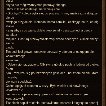
gości
chyba nie mógł wytrzymać postawy obcego.
Obcy milczał wpatrując się w białą korę.
- Głuchyś? Kolega pyta się, co piszesz! - Inny mężczyzna dołączył
się do
swojego przyjaciela. Kompani barda zamilkli, czekając na to, co się
stanie.
- Zagrałbyś coś wierszokleto pieprzony! - Jeszcze jedna osoba
wstała z
miejsca. Posturą przewyższała większość obecnych. Osiłek zbliżył
się do
barda.
Ten podniósł głowę, zapewne poruszony odorem unoszącym się
wokół tłustego
zawadiaki.
- Odsuń się, przyjacielu. Olbrzymy górskie pachną ładniej od ciebie.
Poza
tym - rozejrzał się po rozeźlonych gościach - nei znam pieśni, które
mogłyby
się wam spodobać.
Osiłek spojrzał obcemu w oczy. Było w nich coś niewinnego.
Wydawał się
bezbronny, a jego spokój i pewność siebie nieznośnie z tym
kontrastowały.
Tłuścioch napiął mięśnie, postawił krok naprzód i sięgnął do opartej