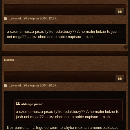
P
czwartek, 26 sierpnia 2004, 12:27
o
s
t
a czemu musza pisac tylko redaktorzy?? A normalni ludzie to jush
nei moga?? ja tez chce cos o sobie napisac... blah..
Narmo
r
P
czwartek, 26 sierpnia 2004, 20:57
o
s
t
ahleage pisze:
a czemu musza pisac tylko redaktorzy?? A normalni ludzie to
jush nei moga?? ja tez chce cos o sobie napisac... blah..
Bez paniki ... - z tego co wiem to chyba mozna samemu zakladac