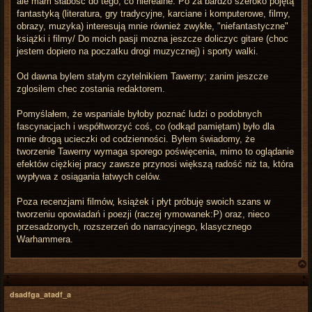
ale mam słabosc do tego, co nierealne. Po za bardzo szeroko pojętą
fantastyką (literatura, gry tradycyjne, karciane i komputerowe, filmy,
obrazy, muzyka) interesują mnie również zwykłe, "niefantastyczne"
książki i filmy/ Do moich pasji mozna jeszcze doliczyc gitare (choc
jestem dopiero na poczatku drogi muzycznej) i sporty walki.
Od dawna bylem stałym czytelnikiem Tawerny; zanim jeszcze
zglosilem chec zostania redaktorem.
Pomyślałem, że wspaniale byłoby poznać ludzi o podobnych
fascynacjach i współtworzyć coś, co (odkąd pamiętam) było dla
mnie drogą ucieczki od codzienności. Byłem świadomy, że
tworzenie Tawerny wymaga sporego poświęcenia, mimo to oglądanie
efektów ciężkiej pracy zawsze przynosi większą radość niż ta, która
wypływa z osiągania łatwych celów.
Poza recenzjami filmów, książek i płyt próbuję swoich szans w
tworzeniu opowiadań i poezji (raczej rymowanek:P) oraz, nieco
przesadzonych, rozszerzeń do narracyjnego, klasycznego
Warhammera.
dsadfga_atadf_a
r