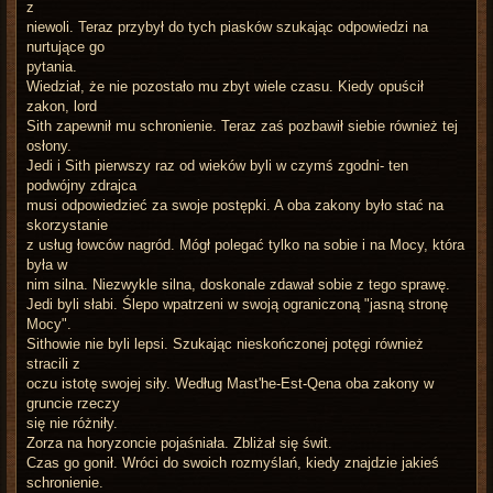
z
niewoli. Teraz przybył do tych piasków szukając odpowiedzi na
nurtujące go
pytania.
Wiedział, że nie pozostało mu zbyt wiele czasu. Kiedy opuścił
zakon, lord
Sith zapewnił mu schronienie. Teraz zaś pozbawił siebie również tej
osłony.
Jedi i Sith pierwszy raz od wieków byli w czymś zgodni- ten
podwójny zdrajca
musi odpowiedzieć za swoje postępki. A oba zakony było stać na
skorzystanie
z usług łowców nagród. Mógł polegać tylko na sobie i na Mocy, która
była w
nim silna. Niezwykle silna, doskonale zdawał sobie z tego sprawę.
Jedi byli słabi. Ślepo wpatrzeni w swoją ograniczoną "jasną stronę
Mocy".
Sithowie nie byli lepsi. Szukając nieskończonej potęgi również
stracili z
oczu istotę swojej siły. Według Mast'he-Est-Qena oba zakony w
gruncie rzeczy
się nie różniły.
Zorza na horyzoncie pojaśniała. Zbliżał się świt.
Czas go gonił. Wróci do swoich rozmyślań, kiedy znajdzie jakieś
schronienie.