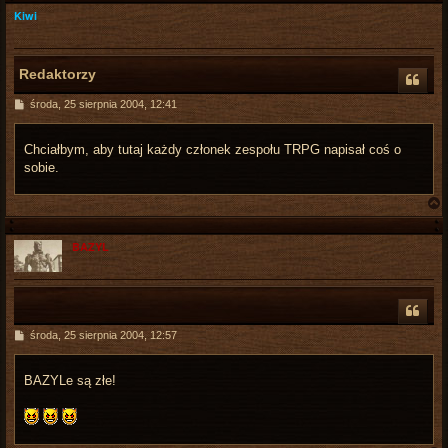
Kiwi
Redaktorzy
P
środa, 25 sierpnia 2004, 12:41
o
s
t
Chciałbym, aby tutaj każdy członek zespołu TRPG napisał coś o
sobie.
BAZYL
r
P
środa, 25 sierpnia 2004, 12:57
o
s
t
BAZYLe są złe!