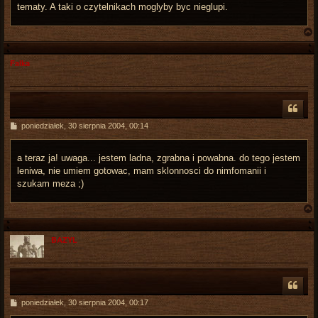
tematy. A taki o czytelnikach moglyby byc nieglupi.
Falka
r
P
poniedziałek, 30 sierpnia 2004, 00:14
o
s
t
a teraz ja! uwaga... jestem ladna, zgrabna i powabna. do tego jestem
leniwa, nie umiem gotowac, mam sklonnosci do nimfomanii i
szukam meza ;)
BAZYL
r
P
poniedziałek, 30 sierpnia 2004, 00:17
o