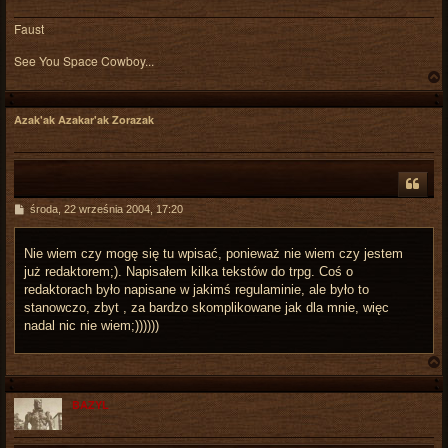
Faust
See You Space Cowboy...
Azak'ak Azakar'ak Zorazak
r
P
środa, 22 września 2004, 17:20
o
s
t
Nie wiem czy mogę się tu wpisać, ponieważ nie wiem czy jestem
już redaktorem;). Napisałem kilka tekstów do trpg. Coś o
redaktorach było napisane w jakimś regulaminie, ale było to
stanowczo, zbyt , za bardzo skomplikowane jak dla mnie, więc
nadal nic nie wiem;))))))
BAZYL
r