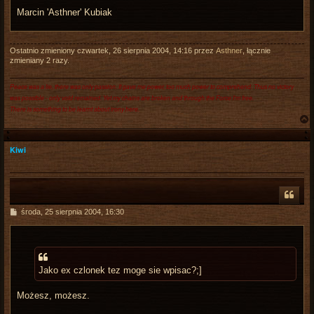
Marcin 'Asthner' Kubiak
Ostatnio zmieniony czwartek, 26 sierpnia 2004, 14:16 przez
Asthner
, łącznie
zmieniany 2 razy.
Peace was a lie, there was only passion. It gave me power, too much power to comprehend. Thus no victory
was possible - only void remained. Yet my chains are broken and through the Force I'm free.
There is something to be learnt about irony here.
Kiwi
r
P
środa, 25 sierpnia 2004, 16:30
o
s
t
Jako ex czlonek tez moge sie wpisac?;]
Możesz, możesz.