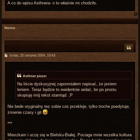
A co do wpisu Asthnera- o to właśnie mi chodziło.
Narmo
r
P
środa, 25 sierpnia 2004, 19:43
o
s
t
Asthner pisze:
Na liście dyskusyjnej zapomniałem napisać, że jestem
leniem. Teraz będzie to ewidentnie widać, bo po prostu
skopiuję mój tekst stamtąd. ;P
Nie bede oryginalny tez sobie cos przekleje, tylko troche poedytuje,
zmienie czasy i git
***
Mieszkam i uczę się w Bielsku-Białej. Pociaga mnie wszelka kultura