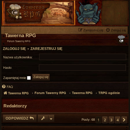
Zarejestruj się
Zaloguj się
Tawerna RPG
Forum Tawerny RPG
ZALOGUJ SIĘ
•
ZAREJESTRUJ SIĘ
Nazwa użytkownika:
Hasło:
Zapamiętaj mnie
FAQ
Forum Tawerny RPG
Tawerna RPG
TRPG ogólnie
Tawerna RPG
Redaktorzy
ODPOWIEDZ
Posty: 68
1
2
3
4