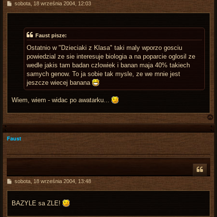
P
sobota, 18 września 2004, 12:03
o
s
t
Faust pisze:
Ostatnio w "Dzieciaki z Klasa" taki maly wporzo gosciu
powiedzial ze sie interesuje biologia a na poparcie oglosil ze
wedle jakis tam badan czlowiek i banan maja 40% takiech
samych genow. To ja sobie tak mysle, ze we mnie jest
jeszcze wiecej banana
Wiem, wiem - widac po awatarku...
Faust
r
P
sobota, 18 września 2004, 13:48
o
s
t
BAZYLE sa ZLE!