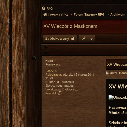
FAQ
Forum Tawerny RPG
Archiwum
Tawerna RPG
XV Wieczór z Maskonem
Zablokowany
Heos
Pomywacz
XV Wiecz
Posty:
43
P
autor:
Heos
Rejestracja:
wtorek, 15 marca 2011,
o
21:23
s
Numer GG:
9345904
t
Skype:
heos_magus
XV Wi
Lokalizacja:
Bydgoszcz
S
Kontakt:
k
o
n
t
9 czerwca 
a
Młodzieżo
k
t
u
Szkoła z i
j