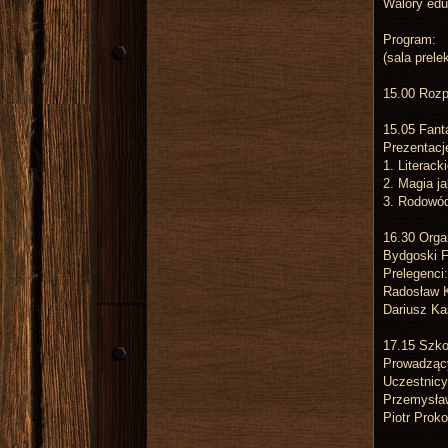
Walory edu
s
i
ę
Program:
z
(sala prele
H
e
o
15.00 Rozp
s
15.05 Fant
Prezentacj
1. Literack
2. Magia j
3. Rodowód
16.30 Orga
Bydgoski F
Prelegenci
Radosław K
Dariusz Ka
17.15 Szkoł
Prowadząc
Uczestnicy
Przemysła
Piotr Prok