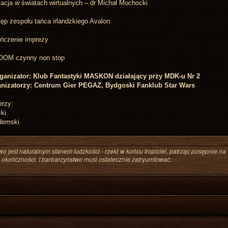
acja w światach wirtualnych – dr Michał Mochocki
ęp zespołu tańca irlandzkiego Avalon
ńczenie imprezy
OM czynny non stop
ganizator: Klub Fantastyki MASKON działający przy MDK-u Nr 2
nizatorzy: Centrum Gier PEGAZ, Bydgoski Fanklub Star Wars
erzy:
cki
demski
wo jest naturalnym stanem ludzkości - rzekł w końcu tropiciel, patrząc posępnie na 
 okoliczności. I barbarzyństwo musi ostatecznie zatryumfować.