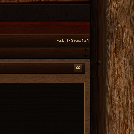
Posty: 1 • Strona
z
1
1