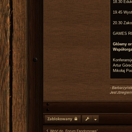
18.30 Eduk
19.45 Wyst
20.30 Zako
GAMES RO
Główny or
Współorga
Konferansj
Artur Góre
Mikołaj Po
- Barbarzyńst
Jest zbiegiem
Zablokowany
Wróć do „Forum Fandomowe”