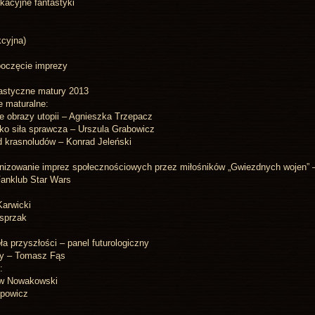
kacyjne fantastyki
kcyjna)
oczęcie imprezy
astyczne matury 2013
e maturalne:
ie obrazy utopii – Agnieszka Trzepacz
ako siła sprawcza – Urszula Grabowicz
 krasnoludów – Konrad Jeleński
nizowanie imprez społecznościowych przez miłośników „Gwiezdnych wojen” 
anklub Star Wars
:
arwicki
sprzak
a przyszłości – panel futurologiczny
y – Tomasz Fąs
:
w Nowakowski
opowicz