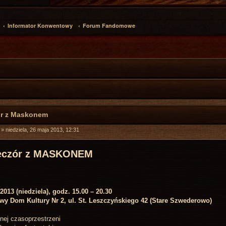
Informator Konwentowy
Forum Fandomowe
ór z Maskonem
»
niedziela, 26 maja 2013, 12:31
eczór z MASKONEM
2013 (niedziela), godz. 15.00 – 20.30
wy Dom Kultury Nr 2, ul. St. Leszczyńskiego 42 (Stare Szwederowo)
nnej czasoprzestrzeni