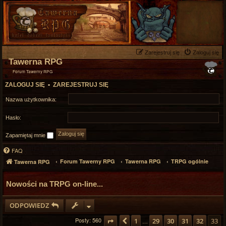
Zarejestruj się
Zaloguj się
Tawerna RPG
Forum Tawerny RPG
ZALOGUJ SIĘ
•
ZAREJESTRUJ SIĘ
Nazwa użytkownika:
Hasło:
Zapamiętaj mnie
FAQ
Forum Tawerny RPG
Tawerna RPG
TRPG ogólnie
Tawerna RPG
Nowości na TRPG on-line...
ODPOWIEDZ
Posty: 560
Strona
Poprzednia
33
z
33
1
29
30
31
32
33
…