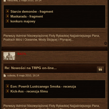
P
niedziela, 2 maja 2010, 18:14
o
s
t
Starcie demonów - fragment
Maskarada - fragment
konkurs majowy
Pierwszy Admirał Niezwyciężonej Floty Rybackiej Najjaśniejszego Pana,
Postrach Mórz i Oceanów, Wody Stojącej i Płynącej...
BAZYL
r
Re: Nowości na TRPG on-line...
P
sobota, 8 maja 2010, 16:14
o
s
t
Eon: Powrót Lustrzanego Smoka - recenzja
Kick-Ass - recenzja filmu
Pierwszy Admirał Niezwyciężonej Floty Rybackiej Najjaśniejszego Pana,