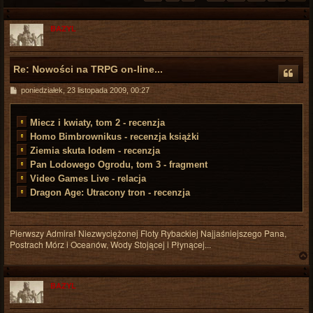
BAZYL
Re: Nowości na TRPG on-line...
P
poniedziałek, 23 listopada 2009, 00:27
o
s
t
Miecz i kwiaty, tom 2 - recenzja
Homo Bimbrownikus - recenzja książki
Ziemia skuta lodem - recenzja
Pan Lodowego Ogrodu, tom 3 - fragment
Video Games Live - relacja
Dragon Age: Utracony tron - recenzja
Pierwszy Admirał Niezwyciężonej Floty Rybackiej Najjaśniejszego Pana,
Postrach Mórz i Oceanów, Wody Stojącej i Płynącej...
BAZYL
r