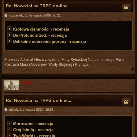
Re: Nowości na TRPG on-line...
P
czwartek, 26 listopada 2009, 20:21
o
s
t
Królowa ciemności - recenzja
De Profundis 2ed. - recenzja
Delikatne uderzenie pioruna - recenzja
Pierwszy Admirał Niezwyciężonej Floty Rybackiej Najjaśniejszego Pana,
Postrach Mórz i Oceanów, Wody Stojącej i Płynącej...
BAZYL
r
Re: Nowości na TRPG on-line...
P
piątek, 1 stycznia 2010, 19:51
o
s
t
Morrowind - recenzja
Graj fabułą - recenzja
Two Worlds - recenzja