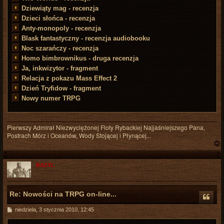
Dziewiąty mag - recenzja
Dzieci słońca - recenzja
Anty-monopoly - recenzja
Blask fantastyczny - recenzja audiobooku
Noc szarańczy - recenzja
Homo bimbrownikus - druga recenzja
Ja, inkwizytor - fragment
Relacja z pokazu Mass Effect 2
Dzień Tryfidow - fragment
Nowy numer TRPG
Pierwszy Admirał Niezwyciężonej Floty Rybackiej Najjaśniejszego Pana,
Postrach Mórz i Oceanów, Wody Stojącej i Płynącej...
BAZYL
r
Re: Nowości na TRPG on-line...
P
niedziela, 3 stycznia 2010, 12:45
o
s