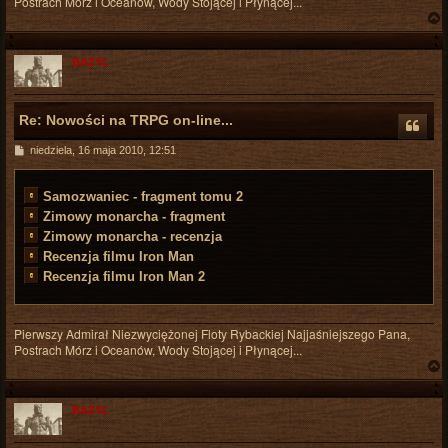
Postrach Mórz i Oceanów, Wody Stojącej i Płynącej...
BAZYL
r
Re: Nowości na TRPG on-line...
P
niedziela, 16 maja 2010, 12:51
o
s
t
Samozwaniec - fragment tomu 2
Zimowy monarcha - fragment
Zimowy monarcha - recenzja
Recenzja filmu Iron Man
Recenzja filmu Iron Man 2
Pierwszy Admirał Niezwyciężonej Floty Rybackiej Najjaśniejszego Pana,
Postrach Mórz i Oceanów, Wody Stojącej i Płynącej...
BAZYL
r