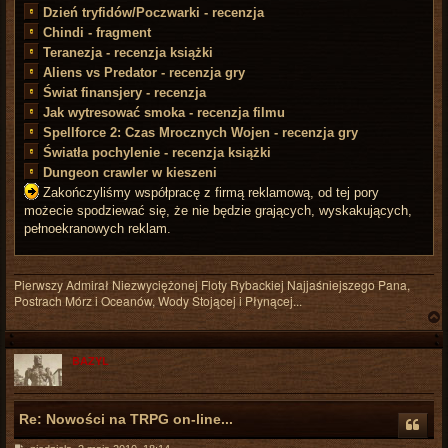
Dzień tryfidów/Poczwarki - recenzja
Chindi - fragment
Teranezja - recenzja książki
Aliens vs Predator - recenzja gry
Świat finansjery - recenzja
Jak wytresować smoka - recenzja filmu
Spellforce 2: Czas Mrocznych Wojen - recenzja gry
Światła pochylenie - recenzja książki
Dungeon crawler w kieszeni
Zakończyliśmy współpracę z firmą reklamową, od tej pory
możecie spodziewać się, że nie będzie grających, wyskakujących,
pełnoekranowych reklam.
Pierwszy Admirał Niezwyciężonej Floty Rybackiej Najjaśniejszego Pana,
Postrach Mórz i Oceanów, Wody Stojącej i Płynącej...
BAZYL
r
Re: Nowości na TRPG on-line...