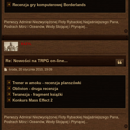
t
Recenzja gry komputerowej Borderlands
Pierwszy Admirał Niezwyciężonej Floty Rybackiej Najjaśniejszego Pana,
Postrach Mórz i Oceanów, Wody Stojącej i Płynącej...
BAZYL
r
Re: Nowości na TRPG on-line...
P
środa, 20 stycznia 2010, 19:09
o
s
t
Trener w amoku - recenzja planszówki
Oblivion - druga recenzja
Teranezja - fragment książki
Konkurs Mass Effect 2
Pierwszy Admirał Niezwyciężonej Floty Rybackiej Najjaśniejszego Pana,
Postrach Mórz i Oceanów, Wody Stojącej i Płynącej...