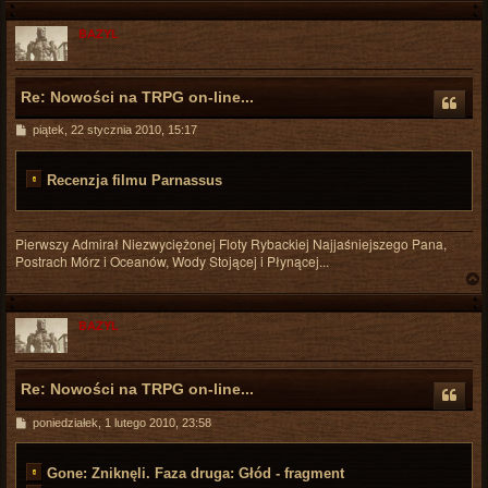
BAZYL
r
Re: Nowości na TRPG on-line...
P
piątek, 22 stycznia 2010, 15:17
o
s
t
Recenzja filmu Parnassus
Pierwszy Admirał Niezwyciężonej Floty Rybackiej Najjaśniejszego Pana,
Postrach Mórz i Oceanów, Wody Stojącej i Płynącej...
BAZYL
r
Re: Nowości na TRPG on-line...
P
poniedziałek, 1 lutego 2010, 23:58
o
s
t
Gone: Zniknęli. Faza druga: Głód - fragment