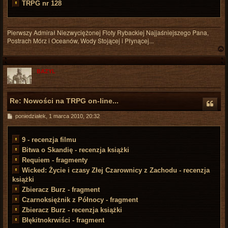
TRPG nr 128
Pierwszy Admirał Niezwyciężonej Floty Rybackiej Najjaśniejszego Pana,
Postrach Mórz i Oceanów, Wody Stojącej i Płynącej...
BAZYL
r
Re: Nowości na TRPG on-line...
P
poniedziałek, 1 marca 2010, 20:32
o
s
t
9 - recenzja filmu
Bitwa o Skandię - recenzja książki
Requiem - fragmenty
Wicked: Życie i czasy Złej Czarownicy z Zachodu - recenzja
książki
Zbieracz Burz - fragment
Czarnoksiężnik z Północy - fragment
Zbieracz Burz - recenzja książki
Błękitnokrwiści - fragment