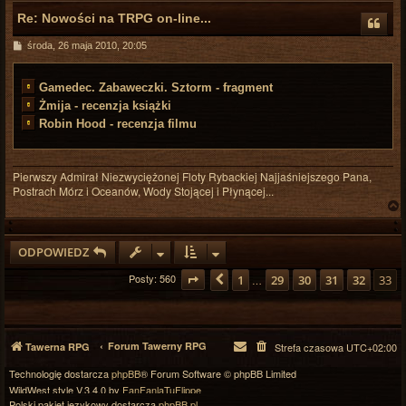
Re: Nowości na TRPG on-line...
P
środa, 26 maja 2010, 20:05
o
s
t
Gamedec. Zabaweczki. Sztorm - fragment
Żmija - recenzja książki
Robin Hood - recenzja filmu
Pierwszy Admirał Niezwyciężonej Floty Rybackiej Najjaśniejszego Pana,
Postrach Mórz i Oceanów, Wody Stojącej i Płynącej...
ODPOWIEDZ
r
Posty: 560
Strona
Poprzednia
33
z
33
1
29
30
31
32
33
…
Forum Tawerny RPG
Tawerna RPG
Strefa czasowa
UTC+02:00
Technologię dostarcza
phpBB
® Forum Software © phpBB Limited
WildWest style V.3.4.0 by
FanFanlaTuFlippe
Polski pakiet językowy dostarcza
phpBB.pl