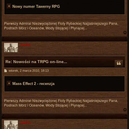
Nowy numer Tawerny RPG
Pierwszy Admirał Niezwyciężonej Floty Rybackiej Najjaśniejszego Pana,
Postrach Mórz i Oceanów, Wody Stojącej i Płynącej...
BAZYL
r
Re: Nowości na TRPG on-line...
P
wtorek, 2 marca 2010, 18:13
o
s
t
Mass Effect 2 - recenzja
Pierwszy Admirał Niezwyciężonej Floty Rybackiej Najjaśniejszego Pana,
Postrach Mórz i Oceanów, Wody Stojącej i Płynącej...
BAZYL
r