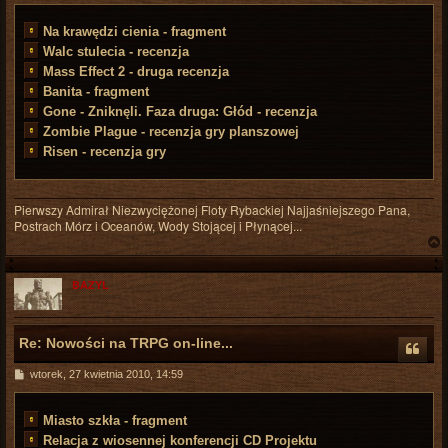
s
t
Na krawędzi cienia - fragment
Walc stulecia - recenzja
Mass Effect 2 - druga recenzja
Banita - fragment
Gone - Zniknęli. Faza druga: Głód - recenzja
Zombie Plague - recenzja gry planszowej
Risen - recenzja gry
Pierwszy Admirał Niezwyciężonej Floty Rybackiej Najjaśniejszego Pana,
Postrach Mórz i Oceanów, Wody Stojącej i Płynącej...
BAZYL
r
Re: Nowości na TRPG on-line...
P
wtorek, 27 kwietnia 2010, 14:59
o
s
t
Miasto szkła - fragment
Relacja z wiosennej konferencji CD Projektu