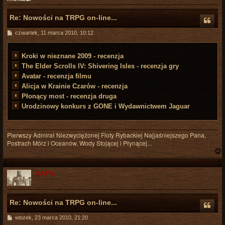
Re: Nowości na TRPG on-line...
P
czwartek, 11 marca 2010, 10:12
o
s
t
Kroki w nieznane 2009 - recenzja
The Elder Scrolls IV: Shivering Isles - recenzja gry
Avatar - recenzja filmu
Alicja w Krainie Czarów - recenzja
Płonący most - recenzja druga
Urodzinowy konkurs z GONE i Wydawnictwem Jaguar
Pierwszy Admirał Niezwyciężonej Floty Rybackiej Najjaśniejszego Pana,
Postrach Mórz i Oceanów, Wody Stojącej i Płynącej...
BAZYL
r
Re: Nowości na TRPG on-line...
P
wtorek, 23 marca 2010, 21:20
o