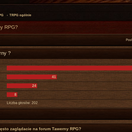
PG
TRPG ogólnie
rny RPG?
Pos
rny ?
41
24
8
Liczba głosów:
202
zęsto zaglądacie na forum Tawerny RPG?