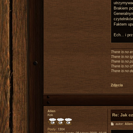
ę
utrzymywać
z
Brakiem pop
E
Generalnym
r
i
czytelnikó
o
Faktem up
l
V
e
Ech... i pr
l
c
r
o
There is no e
w
There is no i
There is no pa
There is no c
There is no de
Zdjęcia
Alien
Kok
Re: Jak c
P
autor:
Alien
o
Posty:
1304
s
Rejestracja:
środa, 25 lutego 2009, 16:48