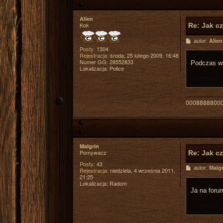
Alien
Kok
Re: Jak c
P
autor:
Alien
o
Posty:
1304
s
Rejestracja:
środa, 25 lutego 2009, 16:48
t
Numer GG:
28552833
Podczas wa
Lokalizacja:
Police
0008888800
Malgrin
Pomywacz
Re: Jak c
Posty:
43
P
autor:
Malgr
Rejestracja:
niedziela, 4 września 2011,
o
21:25
s
Lokalizacja:
Radom
t
Ja na foru