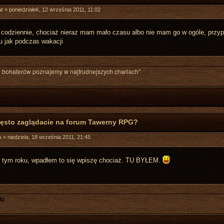
ar
»
poniedziałek, 12 września 2011, 11:02
 codziennie, chociaż nieraz mam mało czasu albo nie mam go w ogóle, przyp
zu jak podczas wakacji
 bohaterów poznajemy w najtrudnejszych chwilach"
zęsto zaglądacie na forum Tawerny RPG?
s
»
niedziela, 18 września 2011, 21:45
w tym roku, wpadłem to się wpiszę chociaż. TU BYŁEM.
JU