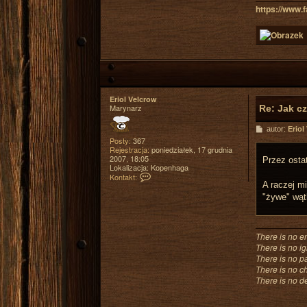
https://www
Eriol Velcrow
Marynarz
Re: Jak c
P
autor:
Eriol
o
Posty:
367
s
Rejestracja:
poniedziałek, 17 grudnia
t
2007, 18:05
Przez ostat
Lokalizacja:
Kopenhaga
S
Kontakt:
k
A raczej m
o
"żywe" wąt
n
t
a
k
There is no e
t
There is no i
u
j
There is no pa
s
There is no c
i
There is no de
ę
z
E