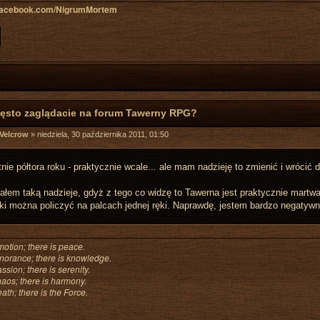
.facebook.com/NigrumMortem
zęsto zaglądacie na forum Tawerny RPG?
 Velcrow
»
niedziela, 30 października 2011, 01:50
nie półtora roku - praktycznie wcale... ale mam nadzieję to zmienić i wrócić 
iałem taką nadzieje, gdyż z tego co widzę to Tawerna jest praktycznie martwa
ki można policzyć na palcach jednej ręki. Naprawdę, jestem bardzo negatyw
motion; there is peace.
gnorance; there is knowledge.
ssion; there is serenity.
haos; there is harmony.
ath; there is the Force.