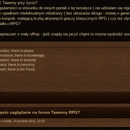
 Tawerny przy życiu?
ularności w stosunku do innych portali o tej tematyce ( nie udzielam się nigd
 upadkiem intelektualnym młodzieży ( bez obrażania nikogo - mówię o genera
w książek, malejącą liczbą aktywnych graczy klasycznych RPG ( czy też zły
adku cRPG?
zepraszam z mały offtop - jeśli znajdą się jacyś chętni to można wydzielić oso
motion; there is peace.
gnorance; there is knowledge.
ssion; there is serenity.
haos; there is harmony.
ath; there is the Force.
zęsto zaglądacie na forum Tawerny RPG?
»
środa, 14 grudnia 2011, 22:01