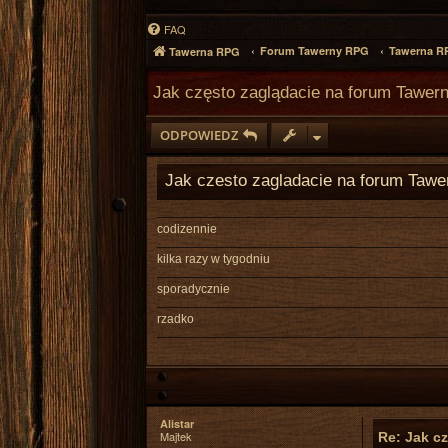
FAQ
Forum Tawerny RPG
Tawerna R
Tawerna RPG
Jak często zaglądacie na forum Tawe
ODPOWIEDZ
Jak czesto zagladacie na forum Tawe
codizennie
kilka razy w tygodniu
sporadycznie
rzadko
Alistar
Majtek
Re: Jak c