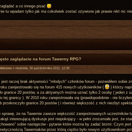
zaglądać a co innego pisać
nie tu wpadam tylko jak ma cokolwiek zostać ożywione jak prawie nikt nic nie
zęsto zaglądacie na forum Tawerny RPG?
 Velcrow
»
niedziela, 30 października 2011, 12:35
jest raczej brak aktywności "młodych" członków forum - pozwoliłem sobie 
roku zarejestrowało się na forum 415 nowych użytkowników (
) którzy napi
ło granice 20 postów, a za aktywnych można uznać tylko 2 osoby ( jeden z 
do tej granicy ). W 2010 roku zarejestrowała się (prawdopodobnie - nie liczył
ób przekroczyło granice 20 postów ( i również większość z nich niezbyt spekt
e sprawę, że na Tawernie zawsze większość zarejestrowanych uczestników to 
akąś interesującą dyskusje jest niepokojący - w pełni zrozumiałe jest, że st
ychowano" sobie następców - pytanie które można by zadać brzmi: Czym jes
etycznością Tawerniaków przez którą ciężko było nowym użytkownikom przej