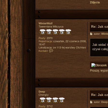
r
Zdjęcia
i
o
l
V
e
l
c
WinterWolf
r
Tawerniana Wilczyca
Re: Jak c
o
w
P
autor:
Wint
o
Posty:
2370
s
Rejestracja:
czwartek, 22 czerwca 2006,
t
16:47
Jak widać 
Lokalizacja:
ze 113-tej warstwy Otchłani
ożywi całe
S
Kontakt:
k
o
n
t
a
k
Proszę, wypeł
t
u
j
s
i
ę
z
Deep
W
Chorąży
Re: Jak c
i
n
P
autor:
Deep
t
o
Posty:
3712
e