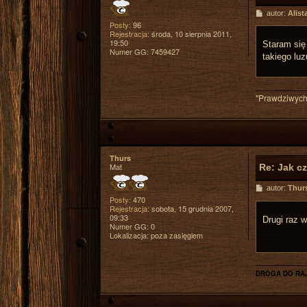
P
autor:
Alist
o
Posty:
96
s
Rejestracja:
środa, 10 sierpnia 2011,
t
19:50
Staram się
Numer GG:
7459427
takiego lu
"Prawdziwych
Thurs
Mat
Re: Jak c
P
autor:
Thur
o
Posty:
470
s
Rejestracja:
sobota, 15 grudnia 2007,
t
09:33
Drugi raz 
Numer GG:
0
Lokalizacja:
poza zasięgiem
DROGA DO RA