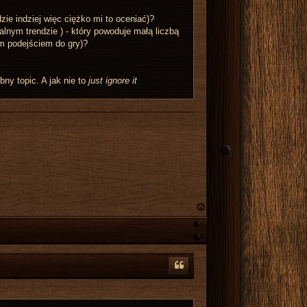
zie indziej więc ciężko mi to oceniać)?
lnym trendzie ) - który powoduje małą liczbą
m podejściem do gry)?
bny topic. A jak nie to
just ignore it
N
a
g
ó
r
ę