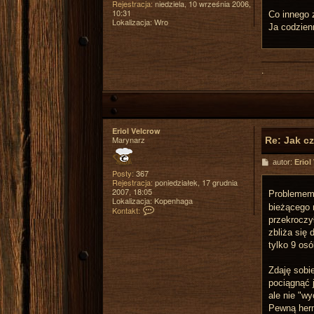
s
Rejestracja:
niedziela, 10 września 2006,
r
t
10:31
W
Co innego 
Lokalizacja:
Wro
o
Ja codzien
l
f
.
Eriol Velcrow
Marynarz
Re: Jak c
P
autor:
Eriol
o
Posty:
367
s
Rejestracja:
poniedziałek, 17 grudnia
t
2007, 18:05
Problemem 
Lokalizacja:
Kopenhaga
bieżącego 
S
Kontakt:
k
przekroczy
o
zbliża się 
n
tylko 9 os
t
a
k
Zdaję sobi
t
u
pociągnąć j
j
ale nie "w
s
Pewną herm
i