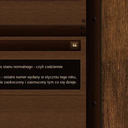
N
a
g
ó
r
ę
do stanu normalnego - czyli codziennie
 - ostatni numer wydany w styczniu tego roku,
nie zaskoczony i zasmucony tym co się dzieje.