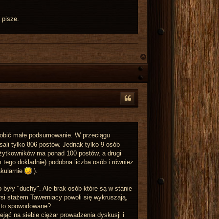
 pisze.
N
a
g
ó
r
ę
zrobić małe podsumowanie. W przeciągu
sali tylko 806 postów. Jednak tylko 9 osób
użytkowników ma ponad 100 postów, a drugi
em tego dokładnie) podobna liczba osób i również
akularnie
).
były "duchy". Ale brak osób które są w stanie
arsi stażem Tawerniacy powoli się wykruszają,
t to spowodowane?.
ąć na siebie ciężar prowadzenia dyskusji i