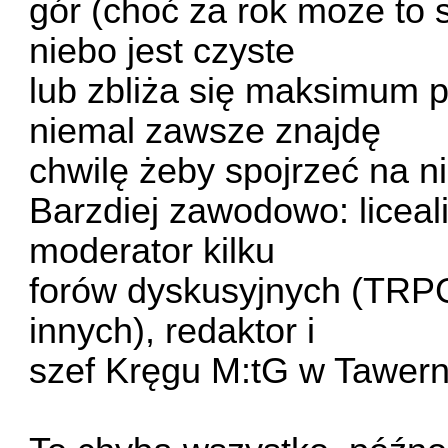
gór (choć za rok może to s
niebo jest czyste
lub zbliża się maksimum p
niemal zawsze znajdę
chwilę żeby spojrzeć na n
Barzdiej zawodowo: liceali
moderator kilku
forów dyskusyjnych (TRPG,
innych), redaktor i
szef Kręgu M:tG w Tawern