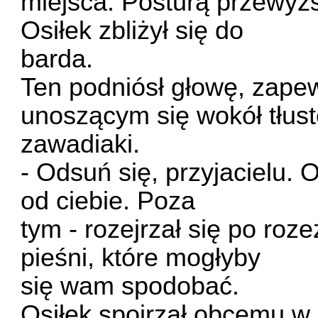
miejsca. Posturą przewyż
Osiłek zbliżył się do
barda.
Ten podniósł głowę, zap
unoszącym się wokół tłus
zawadiaki.
- Odsuń się, przyjacielu. 
od ciebie. Poza
tym - rozejrzał się po roz
pieśni, które mogłyby
się wam spodobać.
Osiłek spojrzał obcemu w 