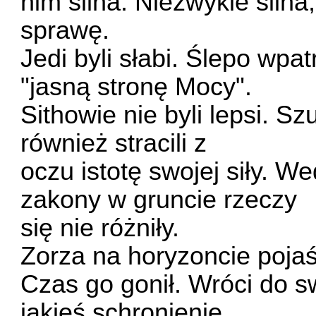
nim silna. Niezwykle siln
sprawę.
Jedi byli słabi. Ślepo wpa
"jasną stronę Mocy".
Sithowie nie byli lepsi. S
również stracili z
oczu istotę swojej siły. 
zakony w gruncie rzeczy
się nie różniły.
Zorza na horyzoncie pojaśn
Czas go gonił. Wróci do s
jakieś schronienie.