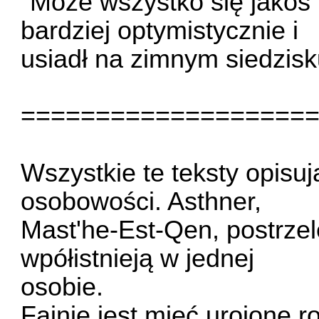
"Może wszystko się jakoś 
bardziej optymistycznie i
usiadł na zimnym siedzisk
===================
Wszystkie te teksty opisuj
osobowości. Asthner,
Mast'he-Est-Qen, postrzel
wpółistnieją w jednej
osobie.
Fajnie jest mieć urojone r