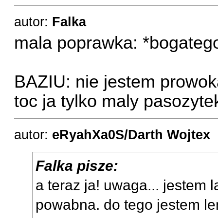
autor:
Falka
mala poprawka: *bogateg
BAZIU: nie jestem prowokat
toc ja tylko maly pasozyte
autor:
eRyahXa0S/Darth Wojtex
Falka pisze:
a teraz ja! uwaga... jestem 
powabna. do tego jestem le