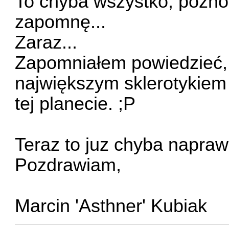
To chyba wszystko, późno s
zapomnę...
Zaraz...
Zapomniałem powiedzieć,
największym sklerotykiem
tej planecie. ;P
Teraz to juz chyba napra
Pozdrawiam,
Marcin 'Asthner' Kubiak