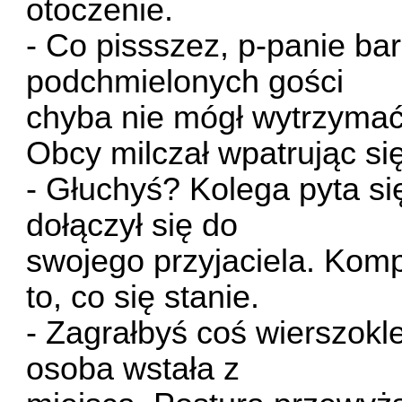
otoczenie.
- Co pissszez, p-panie bar
podchmielonych gości
chyba nie mógł wytrzyma
Obcy milczał wpatrując się
- Głuchyś? Kolega pyta si
dołączył się do
swojego przyjaciela. Komp
to, co się stanie.
- Zagrałbyś coś wierszokl
osoba wstała z