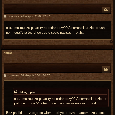
P
czwartek, 26 sierpnia 2004, 12:27
o
s
t
a czemu musza pisac tylko redaktorzy?? A normalni ludzie to jush
nei moga?? ja tez chce cos o sobie napisac... blah..
Narmo
r
P
czwartek, 26 sierpnia 2004, 20:57
o
s
t
ahleage pisze:
a czemu musza pisac tylko redaktorzy?? A normalni ludzie to
jush nei moga?? ja tez chce cos o sobie napisac... blah..
Bez paniki ... - z tego co wiem to chyba mozna samemu zakladac