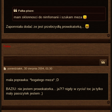
s
t
Falka pisze:
mam sklonnosci do nimfomanii i szukam meza
Zapomniała dodać ze jest przebrzydłą prowokatorką...
Falka
r
P
poniedziałek, 30 sierpnia 2004, 01:30
o
s
t
mala poprawka: *bogatego meza* ;D
BAZIU: nie jestem prowokatorka... ja?!? nigdy w zyciu! toc ja tylko
maly pasozytek jestem ;)