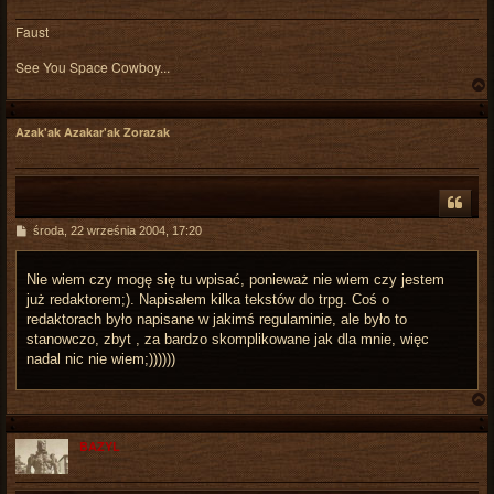
Faust
See You Space Cowboy...
Azak'ak Azakar'ak Zorazak
r
P
środa, 22 września 2004, 17:20
o
s
t
Nie wiem czy mogę się tu wpisać, ponieważ nie wiem czy jestem
już redaktorem;). Napisałem kilka tekstów do trpg. Coś o
redaktorach było napisane w jakimś regulaminie, ale było to
stanowczo, zbyt , za bardzo skomplikowane jak dla mnie, więc
nadal nic nie wiem;))))))
BAZYL
r