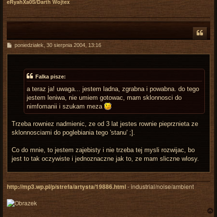
eRyahXa0S/Darth Wojtex
r
P
poniedziałek, 30 sierpnia 2004, 13:16
o
s
t
Falka pisze:
a teraz ja! uwaga... jestem ladna, zgrabna i powabna. do tego
jestem leniwa, nie umiem gotowac, mam sklonnosci do
nimfomanii i szukam meza
Trzeba rowniez nadmienic, ze od 3 lat jestes rownie pieprznieta ze
sklonnosciami do poglebiania tego 'stanu' ;].
Co do mnie, to jestem zajebisty i nie trzeba tej mysli rozwijac, bo
jest to tak oczywiste i jednoznaczne jak to, ze mam sliczne wlosy.
http://mp3.wp.pl/p/strefa/artysta/19886.html
- industrial/noise/ambient