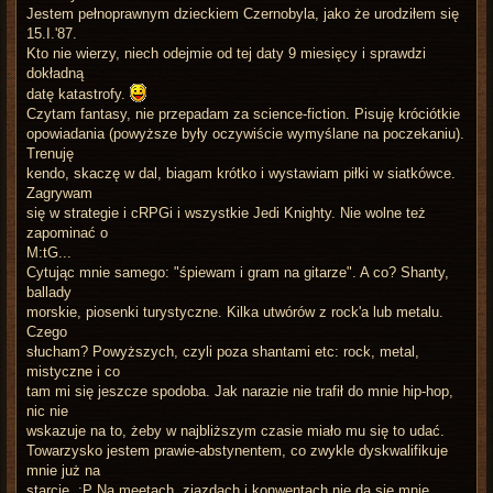
Jestem pełnoprawnym dzieckiem Czernobyla, jako że urodziłem się
15.I.'87.
Kto nie wierzy, niech odejmie od tej daty 9 miesięcy i sprawdzi
dokładną
datę katastrofy.
Czytam fantasy, nie przepadam za science-fiction. Pisuję króciótkie
opowiadania (powyższe były oczywiście wymyślane na poczekaniu).
Trenuję
kendo, skaczę w dal, biagam krótko i wystawiam piłki w siatkówce.
Zagrywam
się w strategie i cRPGi i wszystkie Jedi Knighty. Nie wolne też
zapominać o
M:tG...
Cytując mnie samego: "śpiewam i gram na gitarze". A co? Shanty,
ballady
morskie, piosenki turystyczne. Kilka utwórów z rock'a lub metalu.
Czego
słucham? Powyższych, czyli poza shantami etc: rock, metal,
mistyczne i co
tam mi się jeszcze spodoba. Jak narazie nie trafił do mnie hip-hop,
nic nie
wskazuje na to, żeby w najbliższym czasie miało mu się to udać.
Towarzysko jestem prawie-abstynentem, co zwykle dyskwalifikuje
mnie już na
starcie. ;P Na meetach, zjazdach i konwentach nie da się mnie