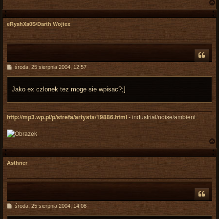
eRyahXa0S/Darth Wojtex
r
P
środa, 25 sierpnia 2004, 12:57
o
s
t
Jako ex czlonek tez moge sie wpisac?;]
http://mp3.wp.pl/p/strefa/artysta/19886.html
- industrial/noise/ambient
Asthner
r
P
środa, 25 sierpnia 2004, 14:08
o
s