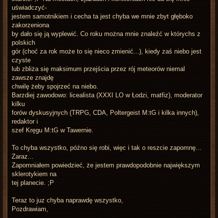
uświadczyć-
jestem samotnikiem i cecha ta jest chyba we mnie zbyt głęboko
zakorzeniona
by dało się ją wyplewić. Co roku można mnie znaleźć w którychs z
polskich
gór (choć za rok może to się nieco zmienić...), kiedy zaś niebo jest
czyste
lub zbliża się maksimum przejścia przez rój meteorów niemal
zawsze znajdę
chwilę żeby spojrzeć na niebo.
Barzdiej zawodowo: licealista (XXXI LO w Łodzi, matfiz), moderator
kilku
forów dyskusyjnych (TRPG, CDA, Poltergeist M:tG i kilka innych),
redaktor i
szef Kręgu M:tG w Tawernie.
To chyba wszystko, późno się robi, więc i tak o reszcie zapomnę...
Zaraz...
Zapomniałem powiedzieć, że jestem prawdopodobnie największym
sklerotykiem na
tej planecie. ;P
Teraz to juz chyba naprawdę wszystko,
Pozdrawiam,