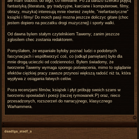
ale mam słabosc do tego, co nierealne. Po za bardzo szeroko pojętą
fantastyką (literatura, gry tradycyjne, karciane i komputerowe, filmy,
obrazy, muzyka) interesują mnie również zwykłe, "niefantastyczne"
książki i filmy/ Do moich pasji mozna jeszcze doliczyc gitare (choc
jestem dopiero na poczatku drogi muzycznej) i sporty walki.
Od dawna bylem stałym czytelnikiem Tawerny; zanim jeszcze
zglosilem chec zostania redaktorem.
Pomyślałem, że wspaniale byłoby poznać ludzi o podobnych
fascynacjach i współtworzyć coś, co (odkąd pamiętam) było dla
mnie drogą ucieczki od codzienności. Byłem świadomy, że
tworzenie Tawerny wymaga sporego poświęcenia, mimo to oglądanie
efektów ciężkiej pracy zawsze przynosi większą radość niż ta, która
wypływa z osiągania łatwych celów.
Poza recenzjami filmów, książek i płyt próbuję swoich szans w
tworzeniu opowiadań i poezji (raczej rymowanek:P) oraz, nieco
przesadzonych, rozszerzeń do narracyjnego, klasycznego
Warhammera.
dsadfga_atadf_a
r