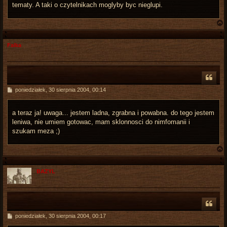
tematy. A taki o czytelnikach moglyby byc nieglupi.
Falka
r
P
poniedziałek, 30 sierpnia 2004, 00:14
o
s
t
a teraz ja! uwaga... jestem ladna, zgrabna i powabna. do tego jestem
leniwa, nie umiem gotowac, mam sklonnosci do nimfomanii i
szukam meza ;)
BAZYL
r
P
poniedziałek, 30 sierpnia 2004, 00:17
o