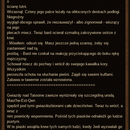
o
ścianę lutni.
Wrzasnął. Cztery jego palce leżały na obłoconych deskach podłogi.
Niegroźny
wygląd obcego sprawił, że niezauważył - albo zignorował - wiszący
na jego
plecach miecz. Teraz bard ocierał szmatką zakrzywione ostrze z
krwi.
- Mówiłem: odsuń się. Masz jeszcze jedną szansę, żeby się
zastanowić nad tą
prośbą. - Bard nie czekał na reakcję przyciskającego do boku rękę
mężczyzny.
Schował miecz do pochwy i wrócił do swojego kawałka kory.
Wszystkim
perzeszła ochota na słuchanie pieśni. Zajęli się swoimi kuflami.
Zabawa w tawernie została wznowiona.
======================================
Gwiazdy nad Tatooine zawsze wyróżniały się szczególną urodą.
Mast'he-Est-Qen
spędził pod tymi gwiazdozbiorami całe dzieciństwo. Teraz tu wrócł, a
wraz z
nim powróciły wspomnienia. Pośród tych piasków odnaleźli go ludzie
pustyni.
W te piaski wsiąkła krew tych samych ludzi, kiedy Jedi wyzwalali go