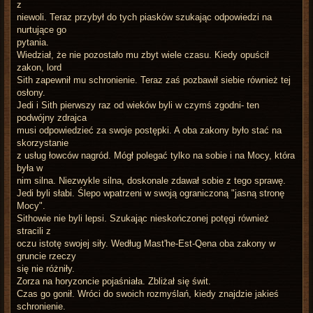
z
niewoli. Teraz przybył do tych piasków szukając odpowiedzi na
nurtujące go
pytania.
Wiedział, że nie pozostało mu zbyt wiele czasu. Kiedy opuścił
zakon, lord
Sith zapewnił mu schronienie. Teraz zaś pozbawił siebie również tej
osłony.
Jedi i Sith pierwszy raz od wieków byli w czymś zgodni- ten
podwójny zdrajca
musi odpowiedzieć za swoje postępki. A oba zakony było stać na
skorzystanie
z usług łowców nagród. Mógł polegać tylko na sobie i na Mocy, która
była w
nim silna. Niezwykle silna, doskonale zdawał sobie z tego sprawę.
Jedi byli słabi. Ślepo wpatrzeni w swoją ograniczoną "jasną stronę
Mocy".
Sithowie nie byli lepsi. Szukając nieskończonej potęgi również
stracili z
oczu istotę swojej siły. Według Mast'he-Est-Qena oba zakony w
gruncie rzeczy
się nie różniły.
Zorza na horyzoncie pojaśniała. Zbliżał się świt.
Czas go gonił. Wróci do swoich rozmyślań, kiedy znajdzie jakieś
schronienie.