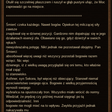
Otulił się szczelniej płaszczem i ruszył w głąb pustyni ufajc, że Moc
zaprowadzi go na miejsce.
======================================
Śmierć czeka każdego. Nawet bogów. Opiekun tej milczącej siły
zawsze
znajdował się w dziwnej pozycji. Gardzono nim dopatrując się w jego
działaniach esencji zła. Obawiano się go, gdyż dzierżył w swoich
rękach
niewyobrażalną potęgę. Nikt jednak nie pozostawał obojętny. Pan
Śmierci
absorbował więcej uwagi niż wszyscy pozostali bogowie razem
wzięci. Nic więc
dziwnego, iż z wielką uwagą przyglądali się oni temu, kto właśnie
miał zająć
to stanowisko.
Asthner, syn Sekora, był więcej niż obiecujący. Stanowił niemal
przeciwieństwo swojego ojca. Bogowie z wielką przyjemnością
wynosili swojego
wybrańca na opustoszały tron. Wszystko miało wrócić do normy.
Wiedział, że prędzej czy później musiał sięgnąć po tą
odpowiedzialność. Inni
bogowie nie mogli mieć na to wpływu. Zwykła przyjaźń jednak
nakazywała mu