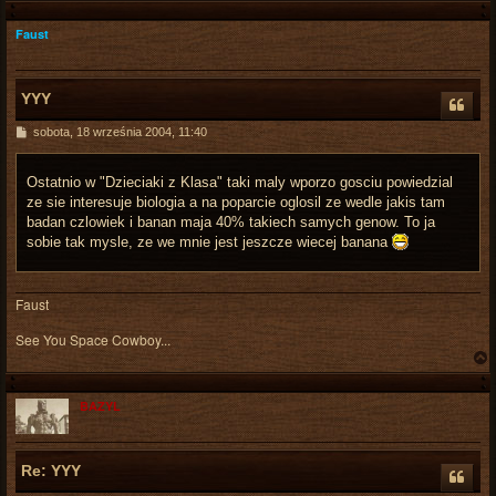
Faust
r
YYY
P
sobota, 18 września 2004, 11:40
o
s
t
Ostatnio w "Dzieciaki z Klasa" taki maly wporzo gosciu powiedzial
ze sie interesuje biologia a na poparcie oglosil ze wedle jakis tam
badan czlowiek i banan maja 40% takiech samych genow. To ja
sobie tak mysle, ze we mnie jest jeszcze wiecej banana
Faust
See You Space Cowboy...
BAZYL
r
Re: YYY