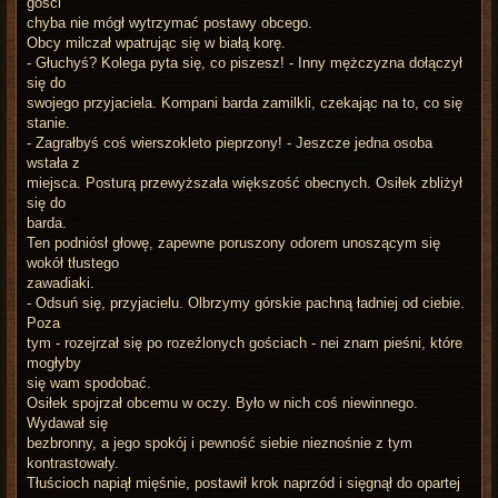
gości
chyba nie mógł wytrzymać postawy obcego.
Obcy milczał wpatrując się w białą korę.
- Głuchyś? Kolega pyta się, co piszesz! - Inny mężczyzna dołączył
się do
swojego przyjaciela. Kompani barda zamilkli, czekając na to, co się
stanie.
- Zagrałbyś coś wierszokleto pieprzony! - Jeszcze jedna osoba
wstała z
miejsca. Posturą przewyższała większość obecnych. Osiłek zbliżył
się do
barda.
Ten podniósł głowę, zapewne poruszony odorem unoszącym się
wokół tłustego
zawadiaki.
- Odsuń się, przyjacielu. Olbrzymy górskie pachną ładniej od ciebie.
Poza
tym - rozejrzał się po rozeźlonych gościach - nei znam pieśni, które
mogłyby
się wam spodobać.
Osiłek spojrzał obcemu w oczy. Było w nich coś niewinnego.
Wydawał się
bezbronny, a jego spokój i pewność siebie nieznośnie z tym
kontrastowały.
Tłuścioch napiął mięśnie, postawił krok naprzód i sięgnął do opartej