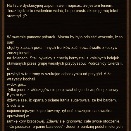
t
Na liście dyskusyjnej zapomniałem napisać, że jestem leniem.
Teraz będzie to ewidentnie widać, bo po prostu skopiuję mój tekst
stamtąd. ;P
======================================
W tawernie panował półmrok. Można by było odnieść wrażenie, iż to
sam
stęchły zapach piwa i innych trunków zaćmiewa światło z łuczyw
zaczepionych
na ścianach. Stali bywalcy z chęcią korzystali z kolejnych kolejek
stawianych przez grupę wesołych przybyszów. Podróznicy twierdzili,
iż
przybyli w te strony w szukając odpoczynku od przygód. A że
wszyscy kochali
widok gór...
Tylko jeden z włóczęgów nie przejawiał chęci do wspólnej zabawy.
Było to tym
dziwniejsze, iż oparta o ścianę lutnia sugerowała, że był bardem.
Siedział w
najciemniejszym kącie tawerny, rył coś zawzięcie na kawałku
oprawionej w
ramkę kory brzozowej. Zdawał się ignorować całe swoje otoczenie.
- Co pissszez, p-panie barsieee? - Jeden z bardziej podchmielonych