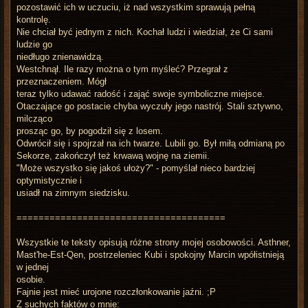
pozostawić ich w uczuciu, iż nad wszystkim sprawują pełną
kontrolę.
Nie chciał być jednym z nich. Kochał ludzi i wiedział, że Ci sami
ludzie go
niedługo znienawidzą.
Westchnął. Ile razy można o tym myśleć? Przegrał z
przeznaczeniem. Mógł
teraz tylko udawać radość i zająć swoje symboliczne miejsce.
Otaczające go postacie chyba wyczuły jego nastrój. Stali sztywno,
milcząco
prosząc go, by pogodził się z losem.
Odwrócił się i spojrzał na ich twarze. Lubili go. Był miłą odmianą po
Sekorze, zakończył też krwawą wojnę na ziemii.
"Może wszystko się jakoś ułoży?" - pomyślał nieco bardziej
optymistycznie i
usiadł na zimnym siedzisku.
======================================
Wszystkie te teksty opisują różne strony mojej osobowości. Asthner,
Mast'he-Est-Qen, postrzeleniec Kubi i spokojny Marcin wpółistnieją
w jednej
osobie.
Fajnie jest mieć urojone rozczłonkowanie jaźni. ;P
Z suchych faktów o mnie: