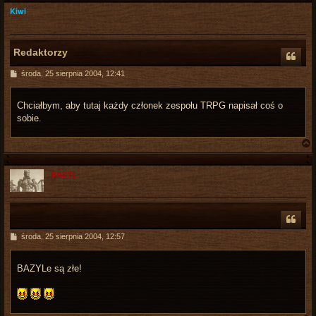
Kiwi
Redaktorzy
P
środa, 25 sierpnia 2004, 12:41
o
s
t
Chciałbym, aby tutaj każdy członek zespołu TRPG napisał coś o
sobie.
BAZYL
r
P
środa, 25 sierpnia 2004, 12:57
o
s
t
BAZYLe są złe!