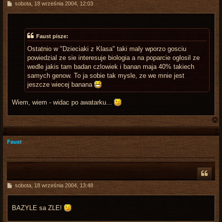
P
sobota, 18 września 2004, 12:03
o
s
t
Faust pisze:
Ostatnio w "Dzieciaki z Klasa" taki maly wporzo gosciu
powiedzial ze sie interesuje biologia a na poparcie oglosil ze
wedle jakis tam badan czlowiek i banan maja 40% takiech
samych genow. To ja sobie tak mysle, ze we mnie jest
jeszcze wiecej banana
Wiem, wiem - widac po awatarku...
Faust
r
P
sobota, 18 września 2004, 13:48
o
s
t
BAZYLE sa ZLE!