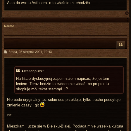
A co do wpisu Asthnera- o to właśnie mi chodziło.
Narmo
r
P
środa, 25 sierpnia 2004, 19:43
o
s
t
Asthner pisze:
Na liście dyskusyjnej zapomniałem napisać, że jestem
leniem. Teraz będzie to ewidentnie widać, bo po prostu
skopiuję mój tekst stamtąd. ;P
Nie bede oryginalny tez sobie cos przekleje, tylko troche poedytuje,
zmienie czasy i git
***
Mieszkam i uczę się w Bielsku-Białej. Pociaga mnie wszelka kultura