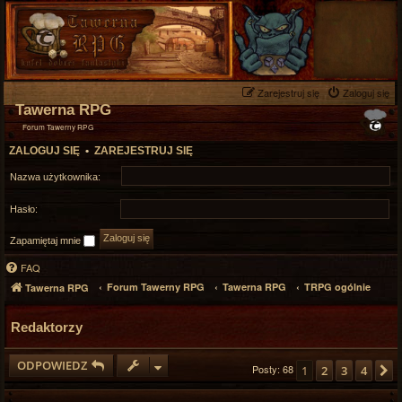
Zarejestruj się
Zaloguj się
Tawerna RPG
Forum Tawerny RPG
ZALOGUJ SIĘ
•
ZAREJESTRUJ SIĘ
Nazwa użytkownika:
Hasło:
Zapamiętaj mnie
FAQ
Forum Tawerny RPG
Tawerna RPG
TRPG ogólnie
Tawerna RPG
Redaktorzy
ODPOWIEDZ
Posty: 68
1
2
3
4