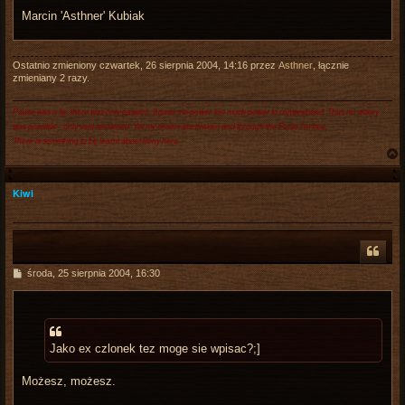
Marcin 'Asthner' Kubiak
Ostatnio zmieniony czwartek, 26 sierpnia 2004, 14:16 przez
Asthner
, łącznie
zmieniany 2 razy.
Peace was a lie, there was only passion. It gave me power, too much power to comprehend. Thus no victory
was possible - only void remained. Yet my chains are broken and through the Force I'm free.
There is something to be learnt about irony here.
Kiwi
r
P
środa, 25 sierpnia 2004, 16:30
o
s
t
Jako ex czlonek tez moge sie wpisac?;]
Możesz, możesz.