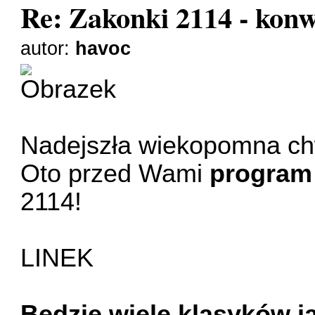
Re: Zakonki 2114 - kon
autor:
havoc
Nadejszła wiekopomna ch
Oto przed Wami
program
2114!
LINEK
Będzie wiele klasyków j