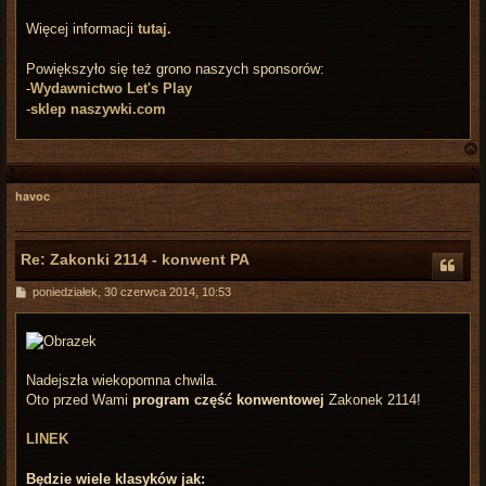
Więcej informacji
tutaj.
Powiększyło się też grono naszych sponsorów:
-
Wydawnictwo Let's Play
-
sklep naszywki.com
havoc
r
Re: Zakonki 2114 - konwent PA
P
poniedziałek, 30 czerwca 2014, 10:53
o
s
t
Nadejszła wiekopomna chwila.
Oto przed Wami
program część konwentowej
Zakonek 2114!
LINEK
Będzie wiele klasyków jak: