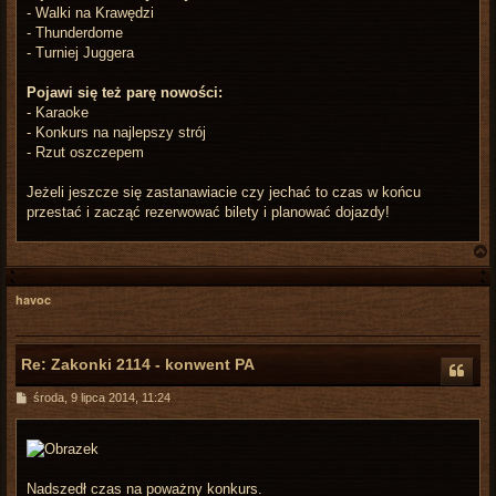
- Walki na Krawędzi
- Thunderdome
- Turniej Juggera
Pojawi się też parę nowości:
- Karaoke
- Konkurs na najlepszy strój
- Rzut oszczepem
Jeżeli jeszcze się zastanawiacie czy jechać to czas w końcu
przestać i zacząć rezerwować bilety i planować dojazdy!
havoc
r
Re: Zakonki 2114 - konwent PA
P
środa, 9 lipca 2014, 11:24
o
s
t
Nadszedł czas na poważny konkurs.