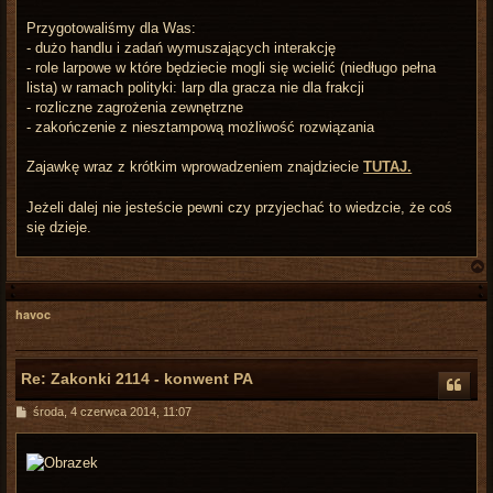
Przygotowaliśmy dla Was:
- dużo handlu i zadań wymuszających interakcję
- role larpowe w które będziecie mogli się wcielić (niedługo pełna
lista) w ramach polityki: larp dla gracza nie dla frakcji
- rozliczne zagrożenia zewnętrzne
- zakończenie z niesztampową możliwość rozwiązania
Zajawkę wraz z krótkim wprowadzeniem znajdziecie
TUTAJ.
Jeżeli dalej nie jesteście pewni czy przyjechać to wiedzcie, że coś
się dzieje.
havoc
r
Re: Zakonki 2114 - konwent PA
P
środa, 4 czerwca 2014, 11:07
o
s
t