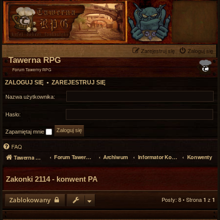
Zarejestruj się
Zaloguj się
Tawerna RPG
Forum Tawerny RPG
ZALOGUJ SIĘ
•
ZAREJESTRUJ SIĘ
Nazwa użytkownika:
Hasło:
Zapamiętaj mnie
FAQ
Forum Tawerny RPG
Archiwum
Informator Konwentowy
Konwenty
Tawerna RPG
Zakonki 2114 - konwent PA
Zablokowany
Posty: 8 • Strona
z
1
1