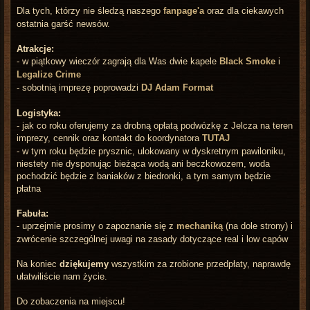
Dla tych, którzy nie śledzą naszego
fanpage'a
oraz dla ciekawych
ostatnia garść newsów.
Atrakcje:
- w piątkowy wieczór zagrają dla Was dwie kapele
Black Smoke
i
Legalize Crime
- sobotnią imprezę poprowadzi
DJ Adam Format
Logistyka:
- jak co roku oferujemy za drobną opłatą podwózkę z Jelcza na teren
imprezy, cennik oraz kontakt do koordynatora
TUTAJ
- w tym roku będzie prysznic, ulokowany w dyskretnym pawiloniku,
niestety nie dysponując bieżąca wodą ani beczkowozem, woda
pochodzić będzie z baniaków z biedronki, a tym samym będzie
płatna
Fabuła:
- uprzejmie prosimy o zapoznanie się z
mechaniką
(na dole strony) i
zwrócenie szczególnej uwagi na zasady dotyczące real i low capów
Na koniec
dziękujemy
wszystkim za zrobione przedpłaty, naprawdę
ułatwiliście nam życie.
Do zobaczenia na miejscu!