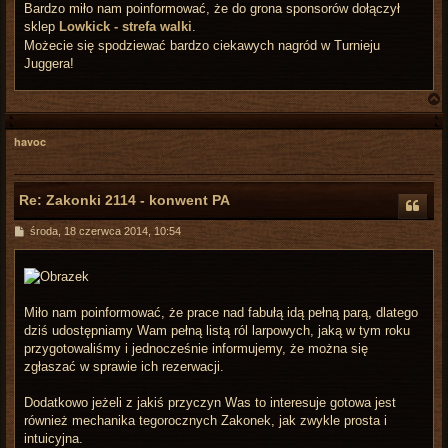
Bardzo miło nam poinformować, że do grona sponsorów dołączył
sklep
Lowkick - strefa walki
.
Możecie się spodziewać bardzo ciekawych nagród w Turnieju
Juggera!
havoc
r
Re: Zakonki 2114 - konwent PA
P
środa, 18 czerwca 2014, 10:54
o
s
t
Miło nam poinformować, że prace nad fabułą idą pełną parą, dlatego
dziś udostępniamy Wam pełną listą ról larpowych, jaką w tym roku
przygotowaliśmy i jednocześnie informujemy, że można się
zgłaszać w sprawie ich rezerwacji.
Dodatkowo jeżeli z jakiś przyczyn Was to interesuje gotowa jest
również mechanika tegorocznych Zakonek, jak zwykle prosta i
intuicyjna.