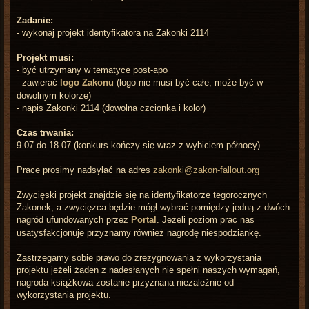
Zadanie:
- wykonaj projekt identyfikatora na Zakonki 2114
Projekt musi:
- być utrzymany w tematyce post-apo
- zawierać
logo Zakonu
(logo nie musi być całe, może być w
dowolnym kolorze)
- napis Zakonki 2114 (dowolna czcionka i kolor)
Czas trwania:
9.07 do 18.07 (konkurs kończy się wraz z wybiciem północy)
Prace prosimy nadsyłać na adres
zakonki@zakon-fallout.org
Zwycięski projekt znajdzie się na identyfikatorze tegorocznych
Zakonek, a zwycięzca będzie mógł wybrać pomiędzy jedną z dwóch
nagród ufundowanych przez
Portal
. Jeżeli poziom prac nas
usatysfakcjonuje przyznamy również nagrodę niespodziankę.
Zastrzegamy sobie prawo do zrezygnowania z wykorzystania
projektu jeżeli żaden z nadesłanych nie spełni naszych wymagań,
nagroda książkowa zostanie przyznana niezależnie od
wykorzystania projektu.