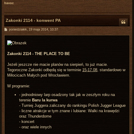
havoc
Zakonki 2114 - konwent PA
P
poniedziałek, 19 maja 2014, 10:37
o
s
t
Zakonki 2114 - THE PLACE TO BE
Jeżeli jeszcze nie macie planów na sierpień, to już macie.
Tegoroczne Zakonki odbędą się w terminie
15-17.08
, standardowo w
Miłocicach Małych pod Wrocławiem.
W programie:
- jednodniowy larp osadzony tak jak w zeszłym roku na
terenie
Baru la kurwa
- Turniej Juggera zaliczany do rankingu Polish Jugger League
- liczne atrakcje w tym znane i lubiane: Walki na krawędzi
oraz Thunderdome
- koncert
- oraz wiele innych