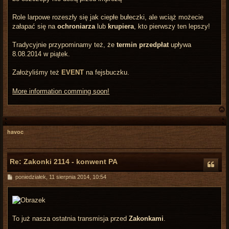
Role larpowe rozeszły się jak ciepłe bułeczki, ale wciąż możecie
załapać się na
ochroniarza
lub
krupiera
, kto pierwszy ten lepszy!
Tradycyjnie przypominamy też, że
termin przedpłat
upływa
8.08.2014 w piątek.
Założyliśmy też
EVENT
na fejsbuczku.
More information comming soon!
havoc
r
Re: Zakonki 2114 - konwent PA
P
poniedziałek, 11 sierpnia 2014, 10:54
o
s
t
To już nasza ostatnia transmisja przed
Zakonkami
.