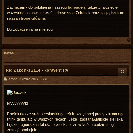
Zachęcamy do polubienia naszego
fanpage'a
, gdzie znajdziecie
wszystkie najnowsze wieści dotyczące Zakonek oraz zaglądania na
naszą
stronę główną
.
Do zobaczenia na miejscu!
havoc
r
Re: Zakonki 2114 - konwent PA
P
środa, 28 maja 2014, 13:46
o
s
t
Myyyyyyyk!
Prościutko ze stołu kreślarskiego, efekt wytężonej pracy zakonnego
think tanku już w Waszych rękach. Jeżeli zastanawialiście się jaka
będzie tegoroczna fabuła to wiedzcie, że w końcu będzie mogli
zasnąć spokojnie.