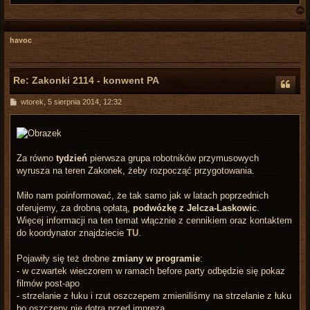
havoc
r
Re: Zakonki 2114 - konwent PA
P
wtorek, 5 sierpnia 2014, 12:32
o
s
t
Za równo
tydzień
pierwsza grupa robotników przymusowych
wyrusza na teren Zakonek, żeby rozpocząć przygotowania.
Miło nam poinformować, że tak samo jak w latach poprzednich
oferujemy, za drobną opłatą,
podwózkę z Jelcza-Laskowic
.
Więcej informacji na ten temat włącznie z cennikiem oraz kontaktem
do koordynator znajdziecie
TU
.
Pojawiły się też drobne
zmiany w programie
:
- w czwartek wieczorem w ramach before party odbędzie się pokaz
filmów post-apo
- strzelanie z łuku i rzut oszczepem zmieniliśmy na strzelanie z łuku
bo oszczepy nie dotrą przed imprezą