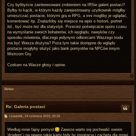
Czy bylibyście zainteresowani zrobieniem na IRSie galerii postaci?
Byłby to kącik, w którym każdy zarejestrowany użytkownik mógłby
umieszczać postacie, którymi gra w RPG, a inni mogliby je oglądać,
komentować itp. Znalazłoby się miejsce na wpis o historii, portret
itd., być może też dla statystyk. Przecież poświęcacie sporo czasu
na wymyślanie swoich bohaterów, ich wyglądu, nawyków czy
sposobu mówienia, dlaczego jedynymi odbiorcami Waszego trudu
ma być Wasza drużyna? Poza tym takie dostępne do wglądu
postacie mogłyby służyć jako bank pomysłów na NPCów innym
Mistrzom Gry.
Czekam na Wasze głosy i opinie.
Sirion
r
Re: Galeria postaci
P
czwartek, 24 czerwca 2010, 20:26
o
s
t
Według mnie fajny pomysł
Zawsze warto się pochwalić swoim
'dziełem' i na pewno takie karty były by inspiracją i zachętą dla mniej