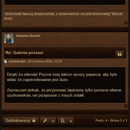
"drobnostki tworzą doskonałość, a doskonałość nie jest drobnostką"
Michał
Anioł
Solarius Scorch
r
Re: Galeria postaci
P
poniedziałek, 28 czerwca 2010, 23:23
o
s
t
Dzięki za odezwę! Piszcie tutaj dalsze wyrazy poparcia, aby było
widać że zapotrzebowanie jest duże.
Zaznaczam jednak, że przyjmować będziemy tylko postacie własne
użytkowników, nie przepisane z innych źródeł.
Zablokowany
Posty: 4 • Strona
z
1
1
r