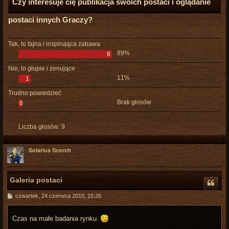
Czy interesuje cię publikacja swoich postaci i oglądanie
postaci innych Graczy?
Tak, to fajna i inspirująca zabawa
89%
8
Nie, to głupie i żenujące
11%
1
Trudno powiedzieć
Brak głosów
0
Liczba głosów:
9
Solarius Scorch
Galeria postaci
P
czwartek, 24 czerwca 2010, 15:26
o
s
t
Czas na małe badania rynku.