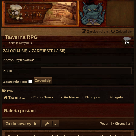
Zarejestruj się
Zaloguj się
Tawerna RPG
Forum Tawerny RPG
ZALOGUJ SIĘ
•
ZAREJESTRUJ SIĘ
Nazwa użytkownika:
Hasło:
Zapamiętaj mnie
FAQ
Forum Tawerny RPG
Archiwum
Strony zaprzyjaźnione
Intergalactic Radio Station
Tawerna RPG
Galeria postaci
Zablokowany
Posty: 4 • Strona
z
1
1