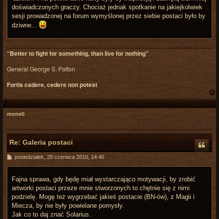
doświadczonych graczy. Chociaż jednak spotkanie na jakiejkolwiek
sesji prowadzonej na forum wymyślonej przez siebie postaci było by
dziwne...
“Better to fight for something, than live for nothing”
General George S. Patton
Fortis cadere, cedere non potest
mone0
r
Re: Galeria postaci
P
poniedziałek, 28 czerwca 2010, 14:46
o
s
t
Fajna sprawa, gdy będę miał wystarczająco motywacji, by zrobić
artworki postaci przeze mnie stworzonych to chętnie się z nimi
podzielę. Mogę też wygrzebać jakieś postacie (BN-ów), z Magii i
Miecza, by nie były powielane pomysły.
Jak co to daj znać Solarius.