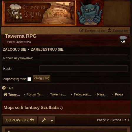
Zarejestruj się
Zaloguj się
Tawerna RPG
Forum Tawerny RPG
ZALOGUJ SIĘ
•
ZAREJESTRUJ SIĘ
Nazwa użytkownika:
Hasło:
Zapamiętaj mnie
FAQ
Forum Tawerny RPG
Tawerna RPG
Twórczość własna, poezja
Nasza twórczość
Proza
Tawerna RPG
Moja scifi fantasy Szuflada :)
ODPOWIEDZ
Posty: 2 • Strona
z
1
1