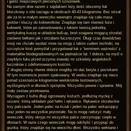
i garść miejscowych plecionych sznurówek.
Na samym dnie razem z sajdakiem leży dość obszerny łuk
bloczkowy o sile naciągu w okolicach 40-43 kilogramów. Bez strzał
ale za to w małym woreczku wewnątrz znajduje się cała masa
grotów i kluczy do kołowrotków. Znajduje się tam również łoże i
kołowrót, które po zamontowaniu z łukiem tworzą jednolitą
wertykalną kuszę w układzie bull-up, broń snajpera mogącą strzelać
zarówno bełtami jak i strzałami łuczniczymi. Długi czas dowództwo
misji nie chciało wysłać mnie na misję z takim cudem techniki, na
szczęście ktoś pomyślał i przygotował łuk z ‘terminem ważności’ z
materiałów biodegradowalnych na piętnaście lat. I dobrze, na myśl o
zwykłym łuku przed oczyma stawały mi szkielety angielskich
łuczników z zdeformowanymi kośćmi.
Z drugiej strony równie dobrze mogliby mi dać beryla z pociskami
W tym momencie jestem spakowany. W worku znajduje się nieco
ponad szesnaście kilogramów wielokrotnie testowanych,
wyślizganych w dłoniach sprzętów. Wszystko pewne i sprawne. Mój
mały zestaw przetrwania.
Wyciągam z kufra długi ogrzewany kożuch, podłużną myckę z
uszami, którą wkładam pod hełm i rękawice. Rękawice strzeleckie
trzy palczaste. Jeden palec na kciuk i jeden na palec wskazujący
oraz jeden na wszystkie pozostałe. Na to mogę nałożyć mały
woreczek, który okryje mi wszystkie palce zatrzymując ciepło w
dłoniach. W razie czego woreczek mogę odchylić i przypiąć do
guzika, który znajduje się na wierzchu dłoni. Wszystko wełniane i