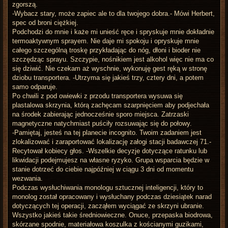
zgorszą.
-Wybacz stary, może zapiec ale to dla twojego dobra.- Mówi Herbert,
spec od broni ciężkiej.
Podchodzi do mnie i każe mi unieść ręce i spryskuje mnie dokładnie
termoaktywnym sprayem. Nie daje mi spokoju i opryskuje mnie
całego szczególną troskę przykładając do nóg, dłoni i bioder nie
szczędząc sprayu. Szczypie, nośnikiem jest alkohol więc nie ma co
się dziwić. Nie czekam aż wyschnie, wykonuję gest ręką w stronę
dziobu transportera. -Utrzyma się jakieś trzy, cztery dni, a potem
samo odparuje.
Po chwili z pod owiewki z przodu transportera wysuwa się
plastalowa skrzynia, którą zachęcam szarpnięciem aby podjechała
na środek zabierając jednocześnie sporo miejsca. Zatrzaski
magnetyczne natychmiast puściły rozsuwając się do połowy.
-Pamiętaj, jesteś na tej planecie incognito. Twoim zadaniem jest
zlokalizować i zaraportować lokalizację załogi stacji badawczej 71.-
Recytował kobiecy głos. -Wszelkie decyzje dotyczące ratunku lub
likwidacji podejmujesz na własne ryzyko. Grupa wsparcia będzie w
stanie dotrzeć do ciebie najpóźniej w ciągu 3 dni od momentu
wezwania.
Podczas wysłuchiwania monologu sztucznej inteligencji, który to
monolog został opracowany i wysłuchany podczas dziesiątek narad
dotyczących tej operacji, zacząłem wyciągać ze skrzyni ubranie.
Wszystko jakieś takie średniowieczne. Onuce, przepaska biodrowa,
skórzane spodnie, materiałowa koszulka z kościanymi guzikami,