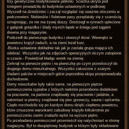
trzy genetycznie modyfikowane jabłonki. Ścieżka ukryta pod
śniegiem prowadziła do budynków ustawionych w podkowę.
Wyszedł na dziedziniec i zaczął rozglądać się uważnie otoczeniu w
podczerwieni. Niebieskie i fioletowe pasy przeplatały się z szarością
oznajmiając, że nie ma żywej duszy. Dostrzegł w rynnach uplecione
z gałązek gniazdka i ślady mysich łapek w śniegu pod sągami
drewna przy magazynie.
Podszedł do pierwszego budynku i otworzył drzwi. Wewnątrz w
powietrzu krążył zaduch, a na ziemi leżał kurz.
-Biurka ustawione dokładnie tak jak je zastała grupa mająca ich
odebrać. Wszystko jak na zdjęciach operacyjnych niczym zatopione
w czasie.- Powiedział kładąc worek na ziemię.
Zerknął na pierwsze piętro i na piwniczkę po czym przeskoczył do
drugiego domu mieszkalnego. Wszystko zakurzone z szarymi
śladami palców w miejscach gdzie poprzednia ekipa przeprowadzała
dochodzenie.
Domy mieszkalne były takie same, na pierwszym piętrze
pomieszczenia sypialne z których niektóre przerobiono dodatkowo
na pracownie, na parterze znajdowały się pracownie i jadalnie, a
natomiast w piwnicy znajdował się piec grzewczy, sauna i spiżarnia.
Ciepło rozchodziło się po każdym domu dzięki ciepłemu powietrzu,
które zmuszone warunkami zabudowy krążyło kilkukrotnie po
pomieszczeniu zanim znalazło wylot na wyższe piętro.
Po przebadaniu pomieszczeń przemieścił się natychmiast w stronę
magazynu. Był to dwupiętrowy budynek w którym były składowane