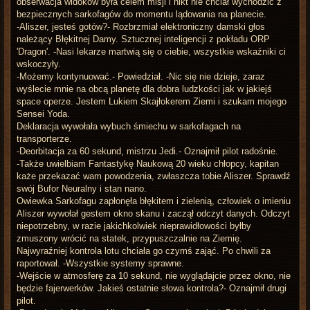
obserwacja widoków była celem misji i nikt nie chciał wychodzić z
bezpiecznych sarkofagów do momentu lądowania na planecie.
-Aliszer, jesteś gotów?- Rozbrzmiał elektroniczny damski głos
należący Błękitnej Damy. Sztucznej inteligencji z pokładu ORP
'Dragon'. -Nasi lekarze martwią się o ciebie, wszystkie wskaźniki ci
wskoczyły.
-Możemy kontynuować.- Powiedział. -Nic się nie dzieje, zaraz
wyślecie mnie na obcą planetę dla dobra ludzkości jak w jakiejś
space operze. Jestem Lukiem Skajłokerem Ziemi i szukam mojego
Sensei Yoda.
Deklaracja wywołała wybuch śmiechu w sarkofagach na
transporterze.
-Deorbitacja za 60 sekund, mistrzu Jedi.- Oznajmił pilot radośnie.
-Także uwielbiam Fantastykę Naukową 20 wieku chłopcy, kapitan
każe przekazać wam powodzenia, zwłaszcza tobie Aliszer. Sprawdź
swój Bufor Neuralny i stan nano.
Owiewka Sarkofagu zapłonęła błękitem i zielenią, człowiek o imieniu
Aliszer wywołał gestem okno skanu i zaczął odczyt danych. Odczyt
niepotrzebny, w razie jakichkolwiek nieprawidłowości byłby
zmuszony wrócić na statek, przypuszczalnie na Ziemię.
Najwyraźniej kontrola lotu chciała go czymś zająć. Po chwili za
raportował. -Wszystkie systemy sprawne.
-Wejście w atmosferę za 10 sekund, nie wyglądajcie przez okno, nie
będzie fajerwerków. Jakieś ostatnie słowa kontrola?- Oznajmił drugi
pilot.