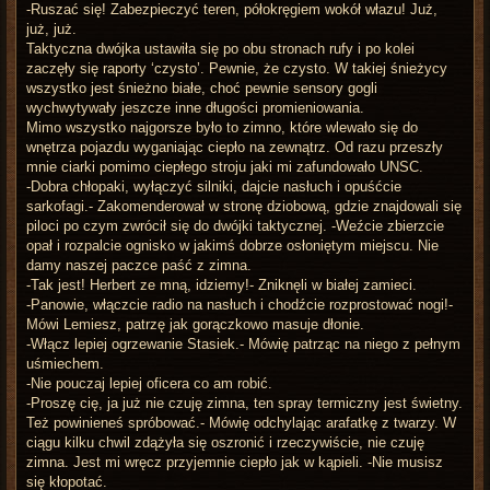
-Ruszać się! Zabezpieczyć teren, półokręgiem wokół włazu! Już,
już, już.
Taktyczna dwójka ustawiła się po obu stronach rufy i po kolei
zaczęły się raporty ‘czysto’. Pewnie, że czysto. W takiej śnieżycy
wszystko jest śnieżno białe, choć pewnie sensory gogli
wychwytywały jeszcze inne długości promieniowania.
Mimo wszystko najgorsze było to zimno, które wlewało się do
wnętrza pojazdu wyganiając ciepło na zewnątrz. Od razu przeszły
mnie ciarki pomimo ciepłego stroju jaki mi zafundowało UNSC.
-Dobra chłopaki, wyłączyć silniki, dajcie nasłuch i opuśćcie
sarkofagi.- Zakomenderował w stronę dziobową, gdzie znajdowali się
piloci po czym zwrócił się do dwójki taktycznej. -Weźcie zbierzcie
opał i rozpalcie ognisko w jakimś dobrze osłoniętym miejscu. Nie
damy naszej paczce paść z zimna.
-Tak jest! Herbert ze mną, idziemy!- Zniknęli w białej zamieci.
-Panowie, włączcie radio na nasłuch i chodźcie rozprostować nogi!-
Mówi Lemiesz, patrzę jak gorączkowo masuje dłonie.
-Włącz lepiej ogrzewanie Stasiek.- Mówię patrząc na niego z pełnym
uśmiechem.
-Nie pouczaj lepiej oficera co am robić.
-Proszę cię, ja już nie czuję zimna, ten spray termiczny jest świetny.
Też powinieneś spróbować.- Mówię odchylając arafatkę z twarzy. W
ciągu kilku chwil zdążyła się oszronić i rzeczywiście, nie czuję
zimna. Jest mi wręcz przyjemnie ciepło jak w kąpieli. -Nie musisz
się kłopotać.