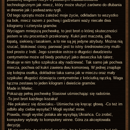
technologicznym jak miecz, który może służyć zarówno do dłubania
w drewnie jak i podważaniu rygli.
Od tego sprzętu może zależeć moje życie, odkładam to wszystko
na bok, miecz razem z pochwą i gadżetami waży niecałe dwa
kilogramy i czterysta gramów.
Wyciągam mniejszą pochewkę, to jest broń o której skuteczności
jestem w stu procentach przekonany. Kukri jest maczetą, piłą,
łopatą, siekierą i tasakiem, a to nie są jej jedyne atrybuty. Można nią
rzucać, blokować ciosy, parować jest to istny średniowieczny multi-
tool prosto z Indii. Jego szerokie ostrze o długości dwudziestu
centymetrów może od biedy posłużyć jako deseczka lub talerz.
Brakuje w nim tylko szpikulca aby nadziewać. Tak samo jak pochwa
miecza, pochwa od kukri zawiera dwu komorową. W jednej znajduje
się kolejna osełka, dokładnie taka sama jak w mieczu oraz mały
szpikulec długości dziesięciu centymetrów z króciutką rączką. Waga
łączna zestawu to jeden kilogram i dwieście gramów.
Made in Mielec.
Pokazuję pełną pochewkę Stasiowi uśmiechając się radośnie.
-To jest broń każdego kozaka!
-Nie pokalecz się dzieciaku.- Uśmiecha się kręcąc głową. -Co też im
odbiło aby ciebie wysyłać? Mogli wysłać mnie.
Prawda, mogli wysłać polaka ale wysyłają Ukraińca. Co zrobić,
komputery wybrały to komputery winne. Góra za akceptowała
decyzję.