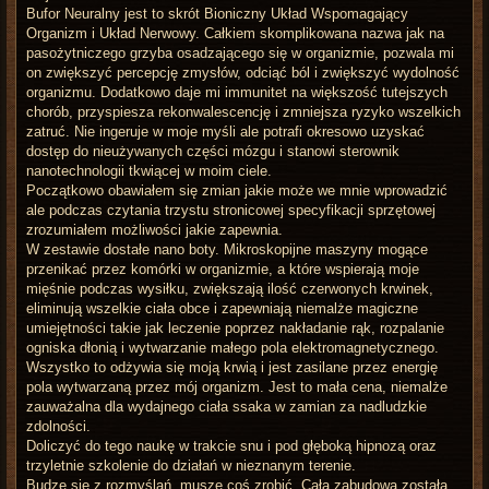
Bufor Neuralny jest to skrót Bioniczny Układ Wspomagający
Organizm i Układ Nerwowy. Całkiem skomplikowana nazwa jak na
pasożytniczego grzyba osadzającego się w organizmie, pozwala mi
on zwiększyć percepcję zmysłów, odciąć ból i zwiększyć wydolność
organizmu. Dodatkowo daje mi immunitet na większość tutejszych
chorób, przyspiesza rekonwalescencję i zmniejsza ryzyko wszelkich
zatruć. Nie ingeruje w moje myśli ale potrafi okresowo uzyskać
dostęp do nieużywanych części mózgu i stanowi sterownik
nanotechnologii tkwiącej w moim ciele.
Początkowo obawiałem się zmian jakie może we mnie wprowadzić
ale podczas czytania trzystu stronicowej specyfikacji sprzętowej
zrozumiałem możliwości jakie zapewnia.
W zestawie dostałe nano boty. Mikroskopijne maszyny mogące
przenikać przez komórki w organizmie, a które wspierają moje
mięśnie podczas wysiłku, zwiększają ilość czerwonych krwinek,
eliminują wszelkie ciała obce i zapewniają niemalże magiczne
umiejętności takie jak leczenie poprzez nakładanie rąk, rozpalanie
ogniska dłonią i wytwarzanie małego pola elektromagnetycznego.
Wszystko to odżywia się moją krwią i jest zasilane przez energię
pola wytwarzaną przez mój organizm. Jest to mała cena, niemalże
zauważalna dla wydajnego ciała ssaka w zamian za nadludzkie
zdolności.
Doliczyć do tego naukę w trakcie snu i pod głęboką hipnozą oraz
trzyletnie szkolenie do działań w nieznanym terenie.
Budzę się z rozmyślań, muszę coś zrobić. Cała zabudowa została