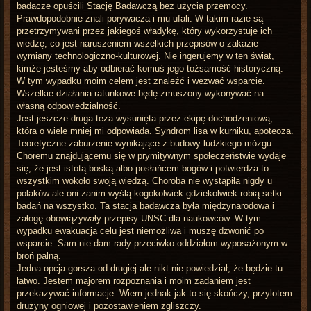
badacze opuścili Stację Badawczą bez użycia przemocy.
Prawdopodobnie znali porywacza i mu ufali. W takim razie są
przetrzymywani przez jakiegoś władykę, który wykorzystuje ich
wiedzę, co jest naruszeniem wszelkich przepisów o zakazie
wymiany technologiczno-kulturowej. Nie ingerujemy w ten świat,
kimże jesteśmy aby odbierać komuś jego tożsamość historyczną.
W tym wypadku moim celem jest znaleźć i wezwać wsparcie.
Wszelkie działania ratunkowe będę zmuszony wykonywać na
własną odpowiedzialność.
Jest jeszcze druga teza wysunięta przez ekipę dochodzeniową,
która o wiele mniej mi odpowiada. Syndrom lisa w kurniku, apoteoza.
Teoretyczne zaburzenie wynikające z budowy ludzkiego mózgu.
Choremu znajdującemu się w prymitywnym społeczeństwie wydaje
się, że jest istotą boską albo posłańcem bogów i potwierdza to
wszystkim wokoło swoją wiedzą. Choroba nie wystąpiła nigdy u
polaków ale oni zanim wyślą kogokolwiek gdziekolwiek robią setki
badań na wszystko. Ta stacja badawcza była międzynarodowa i
załogę obowiązywały przepisy UNSC dla naukowców. W tym
wypadku ewakuacja celu jest niemożliwa i muszę dzwonić po
wsparcie. Sam nie dam rady przeciwko oddziałom wyposażonym w
broń palną.
Jedna opcja gorsza od drugiej ale nikt nie powiedział, że będzie tu
łatwo. Jestem majorem rozpoznania i moim zadaniem jest
przekazywać informacje. Wiem jednak jak to się skończy, przylotem
drużyny ogniowej i pozostawieniem zgliszczy.