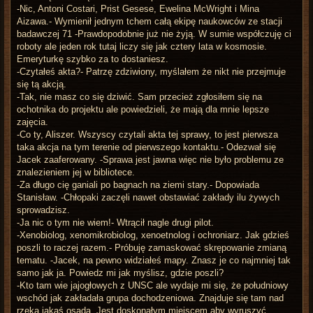
-Nic, Antoni Costari, Prist Gesese, Ewelina McWright i Mina
Aizawa.- Wymienił jednym tchem całą ekipę naukowców ze stacji
badawczej 71 -Prawdopodobnie już nie żyją. W sumie współczuję ci
roboty ale jeden rok tutaj liczy się jak cztery lata w kosmosie.
Emeryturkę szybko za to dostaniesz.
-Czytałeś akta?- Patrzę zdziwiony, myślałem że nikt nie przejmuje
się tą akcją.
-Tak, nie masz co się dziwić. Sam przecież zgłosiłem się na
ochotnika do projektu ale powiedzieli, że mają dla mnie lepsze
zajęcia.
-Co ty, Aliszer. Wszyscy czytali akta tej sprawy, to jest pierwsza
taka akcja na tym terenie od pierwszego kontaktu.- Odezwał się
Jacek zaaferowany. -Sprawa jest jawna więc nie było problemu ze
znalezieniem jej w bibliotece.
-Za długo cię ganiali po bagnach na ziemi stary.- Dopowiada
Stanisław. -Chłopaki zaczęli nawet obstawiać zakłady ilu żywych
sprowadzisz.
-Ja nic o tym nie wiem!- Wtrącił nagle drugi pilot.
-Xenobiolog, xenomikrobiolog, xenoetnolog i ochroniarz. Jak gdzieś
poszli to raczej razem.- Próbuję zamaskować skrępowanie zmianą
tematu. -Jacek, na pewno widziałeś mapy. Znasz je co najmniej tak
samo jak ja. Powiedz mi jak myślisz, gdzie poszli?
-Kto tam wie jajogłowych z UNSC ale wydaje mi się, że południowy
wschód jak zakładała grupa dochodzeniowa. Znajduje się tam nad
rzeką jakaś osada. Jest doskonałym miejscem aby wyruszyć