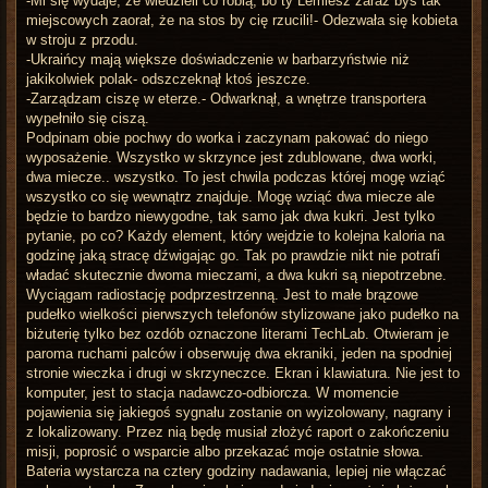
-Mi się wydaje, że wiedzieli co robią, bo ty Lemiesz zaraz byś tak
miejscowych zaorał, że na stos by cię rzucili!- Odezwała się kobieta
w stroju z przodu.
-Ukraińcy mają większe doświadczenie w barbarzyństwie niż
jakikolwiek polak- odszczeknął ktoś jeszcze.
-Zarządzam ciszę w eterze.- Odwarknął, a wnętrze transportera
wypełniło się ciszą.
Podpinam obie pochwy do worka i zaczynam pakować do niego
wyposażenie. Wszystko w skrzynce jest zdublowane, dwa worki,
dwa miecze.. wszystko. To jest chwila podczas której mogę wziąć
wszystko co się wewnątrz znajduje. Mogę wziąć dwa miecze ale
będzie to bardzo niewygodne, tak samo jak dwa kukri. Jest tylko
pytanie, po co? Każdy element, który wejdzie to kolejna kaloria na
godzinę jaką stracę dźwigając go. Tak po prawdzie nikt nie potrafi
władać skutecznie dwoma mieczami, a dwa kukri są niepotrzebne.
Wyciągam radiostację podprzestrzenną. Jest to małe brązowe
pudełko wielkości pierwszych telefonów stylizowane jako pudełko na
biżuterię tylko bez ozdób oznaczone literami TechLab. Otwieram je
paroma ruchami palców i obserwuję dwa ekraniki, jeden na spodniej
stronie wieczka i drugi w skrzyneczce. Ekran i klawiatura. Nie jest to
komputer, jest to stacja nadawczo-odbiorcza. W momencie
pojawienia się jakiegoś sygnału zostanie on wyizolowany, nagrany i
z lokalizowany. Przez nią będę musiał złożyć raport o zakończeniu
misji, poprosić o wsparcie albo przekazać moje ostatnie słowa.
Bateria wystarcza na cztery godziny nadawania, lepiej nie włączać