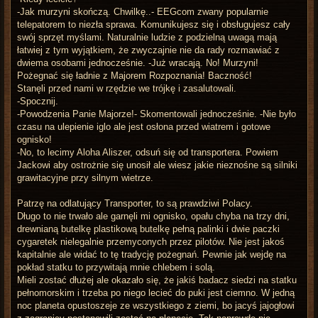
-Jak murzyni skończą. Chwilkę..- EEGcom zwany popularnie
telepatorem to niezła sprawa. Komunikujesz się i obsługujesz cały
swój sprzęt myślami. Naturalnie ludzie z podzielną uwagą mają
łatwiej z tym wyjątkiem, że zwyczajnie nie da rady rozmawiać z
dwiema osobami jednocześnie. -Już wracają. No! Murzyni!
Pożegnać się ładnie z Majorem Rozpoznania! Baczność!
Stanęli przed nami w rzędzie we trójkę i zasalutowali.
-Spocznij.
-Powodzenia Panie Majorze!- Skomentowali jednocześnie. -Nie było
czasu na ulepienie iglo ale jest osłona przed wiatrem i gotowe
ognisko!
-No, to lecimy Aloha Aliszer, odsuń się od transportera. Powiem
Jackowi aby ostrożnie się unosił ale wiesz jakie nieznośne są silniki
grawitacyjne przy silnym wietrze.
Patrzę na odlatujący Transporter, to są prawdziwi Polacy.
Długo to nie trwało ale garnęli mi ognisko, opału chyba na trzy dni,
drewnianą butelkę plastikową butelkę pełną palinki i dwie paczki
cygaretek nielegalnie przemyconych przez pilotów. Nie jest jakoś
kapitalnie ale widać to tę tradycję pożegnań. Pewnie jak wejdę na
pokład statku to przywitają mnie chlebem i solą.
Mieli zostać dłużej ale okazało się, że jakiś badacz siedzi na statku
pełnomorskim i trzeba po niego lecieć do puki jest ciemno. W jedną
noc planeta opustoszeje ze wszystkiego z ziemi, bo jacyś jajogłowi