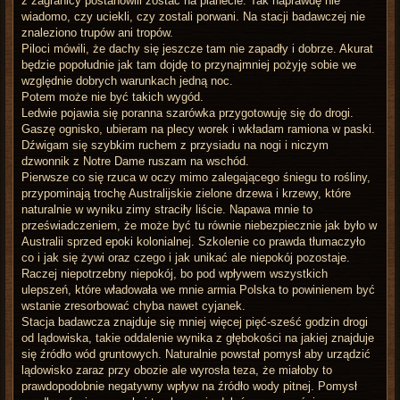
z zagranicy postanowili zostać na planecie. Tak naprawdę nie
wiadomo, czy uciekli, czy zostali porwani. Na stacji badawczej nie
znaleziono trupów ani tropów.
Piloci mówili, że dachy się jeszcze tam nie zapadły i dobrze. Akurat
będzie popołudnie jak tam dojdę to przynajmniej pożyję sobie we
względnie dobrych warunkach jedną noc.
Potem może nie być takich wygód.
Ledwie pojawia się poranna szarówka przygotowuję się do drogi.
Gaszę ognisko, ubieram na plecy worek i wkładam ramiona w paski.
Dźwigam się szybkim ruchem z przysiadu na nogi i niczym
dzwonnik z Notre Dame ruszam na wschód.
Pierwsze co się rzuca w oczy mimo zalegającego śniegu to rośliny,
przypominają trochę Australijskie zielone drzewa i krzewy, które
naturalnie w wyniku zimy straciły liście. Napawa mnie to
przeświadczeniem, że może być tu równie niebezpiecznie jak było w
Australii sprzed epoki kolonialnej. Szkolenie co prawda tłumaczyło
co i jak się żywi oraz czego i jak unikać ale niepokój pozostaje.
Raczej niepotrzebny niepokój, bo pod wpływem wszystkich
ulepszeń, które władowała we mnie armia Polska to powinienem być
wstanie zresorbować chyba nawet cyjanek.
Stacja badawcza znajduje się mniej więcej pięć-sześć godzin drogi
od lądowiska, takie oddalenie wynika z głębokości na jakiej znajduje
się źródło wód gruntowych. Naturalnie powstał pomysł aby urządzić
lądowisko zaraz przy obozie ale wyrosła teza, że miałoby to
prawdopodobnie negatywny wpływ na źródło wody pitnej. Pomysł