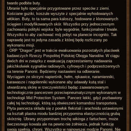
twardo podbite buty.
Ubranie było specjalnie przygotowane przez speców z ziemi.
Kościane guziki, koszule wyszyte z specjalnie wyhodowanych
włókien. Buty, to ta sama para kaloszy, hodowane z klonowanych
ścięgien i modyfikowanych skór. Wszystko przy jednoczesnym
zachowaniu polityki wojska: byle wygodnie, funkcjonalnie i trwale.
Wszystko to aby zachować mój pobyt na planecie incognito. Tak
naprawdę jest to jedyna zasada z której będę rozliczany po
wykonaniu misji.
- ORP "Dragon" jest w trakcie ewakuowania pozostałych placówek
badawczych Rzeczy Pospolitej Polskiej Obojga Narodów. W ciągu
dwóch dni w związku z ewakuacją zaprzestaniemy nadawania
jakichkolwiek sygnałów radiowych, cyfrowych i podprzestrzennych
na terenie Panonii. Będziemy nastawieni na odbieranie.
Wyciągam ze skrzyni napierśnik, hełm, rękawice, naramienniki,
karawasze i nagolenniki wykonane aby udawały kutą stal i
utwardzaną skórę w rzeczywistości będąc zaawansowanym
technologicznie pancerzem przeciwpneumatycznym wykonanym w
technologii Mid Protection System. Pancerz lekki, gdyż pozbawiony
całej tej technologii, którą są obwieszeni komandosi transportera.
Płyta pancerza składa się z powłok flekstali i arachnidu ustawionymi
na kształt plastra miodu bardziej przypomina elastycznością grubą
skórznię. Ubrany przypominam trochę wikinga z fartuchem, może
ówczesnego kowala ale na pewno nie żołnierza, jednak funkcję
swoją spełnia, chroni. Wszystko w najnowszej modzie Panonii. Nie