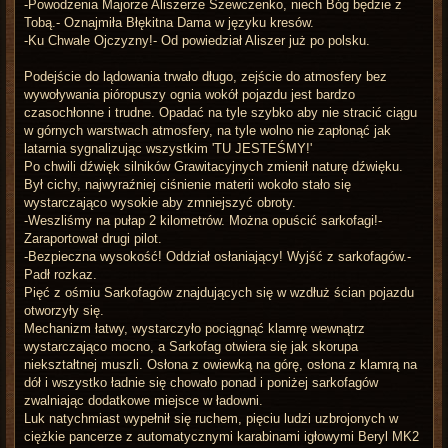
-Powodzenia Majorze Aliszerze Szewczenko, niech Bóg będzie z
Tobą.- Oznajmiła Błękitna Dama w języku kresów.
-Ku Chwale Ojczyzny!- Od powiedział Aliszer już po polsku.
Podejście do lądowania trwało długo, zejście do atmosfery bez
wywoływania pióropuszy ognia wokół pojazdu jest bardzo
czasochłonne i trudne. Opadać na tyle szybko aby nie stracić ciągu
w górnych warstwach atmosfery, na tyle wolno nie zapłonąć jak
latarnia sygnalizując wszystkim 'TU JESTEŚMY!'
Po chwili dźwięk silników Grawitacyjnych zmienił naturę dźwięku.
Był cichy, najwyraźniej ciśnienie materii wokoło stało się
wystarczająco wysokie aby zmniejszyć obroty.
-Weszliśmy na pułap 2 kilometrów. Można opuścić sarkofagi!-
Zaraportował drugi pilot.
-Bezpieczna wysokość! Oddział osłaniający! Wyjść z sarkofagów.-
Padł rozkaz.
Pięć z ośmiu Sarkofagów znajdujących się w wzdłuż ścian pojazdu
otworzyły się.
Mechanizm łatwy, wystarczyło pociągnąć klamrę wewnątrz
wystarczająco mocno, a Sarkofag otwiera się jak skorupa
niekształtnej muszli. Osłona z owiewką na górę, osłona z klamrą na
dół i wszystko ładnie się chowało ponad i poniżej sarkofagów
zwalniając dodatkowe miejsce w ładowni.
Luk natychmiast wypełnił się ruchem, pięciu ludzi uzbrojonych w
ciężkie pancerze z automatycznymi karabinami igłowymi Beryl MK2