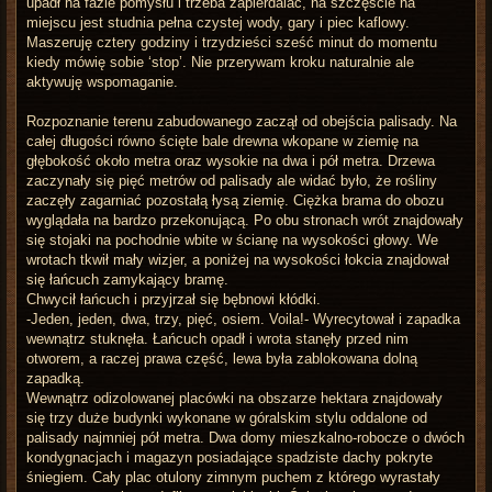
upadł na fazie pomysłu i trzeba zapierdalać, na szczęście na
miejscu jest studnia pełna czystej wody, gary i piec kaflowy.
Maszeruję cztery godziny i trzydzieści sześć minut do momentu
kiedy mówię sobie ‘stop’. Nie przerywam kroku naturalnie ale
aktywuję wspomaganie.
Rozpoznanie terenu zabudowanego zaczął od obejścia palisady. Na
całej długości równo ścięte bale drewna wkopane w ziemię na
głębokość około metra oraz wysokie na dwa i pół metra. Drzewa
zaczynały się pięć metrów od palisady ale widać było, że rośliny
zaczęły zagarniać pozostałą łysą ziemię. Ciężka brama do obozu
wyglądała na bardzo przekonującą. Po obu stronach wrót znajdowały
się stojaki na pochodnie wbite w ścianę na wysokości głowy. We
wrotach tkwił mały wizjer, a poniżej na wysokości łokcia znajdował
się łańcuch zamykający bramę.
Chwycił łańcuch i przyjrzał się bębnowi kłódki.
-Jeden, jeden, dwa, trzy, pięć, osiem. Voila!- Wyrecytował i zapadka
wewnątrz stuknęła. Łańcuch opadł i wrota stanęły przed nim
otworem, a raczej prawa część, lewa była zablokowana dolną
zapadką.
Wewnątrz odizolowanej placówki na obszarze hektara znajdowały
się trzy duże budynki wykonane w góralskim stylu oddalone od
palisady najmniej pół metra. Dwa domy mieszkalno-robocze o dwóch
kondygnacjach i magazyn posiadające spadziste dachy pokryte
śniegiem. Cały plac otulony zimnym puchem z którego wyrastały