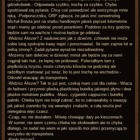
gdziekolwiek.- Odpowiada szybko, trochę za szybko. Chyba
spodziewał się pytania. Chcę coś powiedzieć ale wstrzymuje mnie
ręką. -Podporuczniku, ORP zgłasza, że jakiś imć xenoetnolog
Michał Boruta jest na statku handlowym jakieś pięćset kilometrów
stąd i mamy go odebrać przed porankiem. Podobno za trzy godziny
będzie sam na wachcie i można będzie go odebrać.
-Widzisz Aliszer? Z naukowcami jak z dziećmi, człowiek nie może
sobie tutaj spokojnie kawy napić i porozmawiać. Ile nam zajmie lot w
jedną stronę?- Zadał pytanie wyraźnie niezadowolony.
-Możemy tam dolecieć w dziesięć minut ale będzie się za nami
ciągnął taki huk, że lepiej nie próbować. Poleciałbym tam z
prędkością trzystu, może czterystu kilosów na godzinkę ale
radziłbym startować już teraz, bo to jest trochę na wschodzie.-
Odrzekł wracając do transportera.
-Widzisz Aliszer? Tak to już jest, czekaj mam coś dla ciebie.- Wraca
do ładowni i przynosi płaską plastikową butelkę jakiegoś płynu i dwa
płaskie metalowe pudełka. -Masz, cygaretki cappucino i butelkę
palinki. Chleba bym nie mógł zabrać, bo to zakrawałoby o inwazję
jak jakieś ziarenko by się wewnątrz znalazło, a całą reszta jest
nielegalna więc czaisz.
-Czaję, nic nie dostałem.- Mówię chowając dary po kieszeniach.
-W sumie, nie wiem czemu chleba nie skołowałem ale to chyba
dlatego, że nadal nie wiem w jaki sposób moi piloci przemycają to
wszystko do transportera.
-Kiedy lecicie?