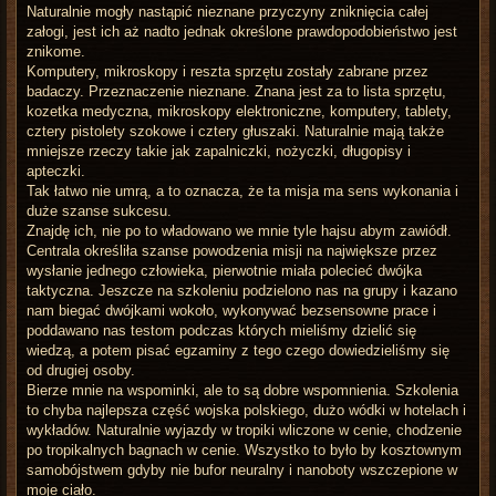
Naturalnie mogły nastąpić nieznane przyczyny zniknięcia całej
załogi, jest ich aż nadto jednak określone prawdopodobieństwo jest
znikome.
Komputery, mikroskopy i reszta sprzętu zostały zabrane przez
badaczy. Przeznaczenie nieznane. Znana jest za to lista sprzętu,
kozetka medyczna, mikroskopy elektroniczne, komputery, tablety,
cztery pistolety szokowe i cztery głuszaki. Naturalnie mają także
mniejsze rzeczy takie jak zapalniczki, nożyczki, długopisy i
apteczki.
Tak łatwo nie umrą, a to oznacza, że ta misja ma sens wykonania i
duże szanse sukcesu.
Znajdę ich, nie po to władowano we mnie tyle hajsu abym zawiódł.
Centrala określiła szanse powodzenia misji na największe przez
wysłanie jednego człowieka, pierwotnie miała polecieć dwójka
taktyczna. Jeszcze na szkoleniu podzielono nas na grupy i kazano
nam biegać dwójkami wokoło, wykonywać bezsensowne prace i
poddawano nas testom podczas których mieliśmy dzielić się
wiedzą, a potem pisać egzaminy z tego czego dowiedzieliśmy się
od drugiej osoby.
Bierze mnie na wspominki, ale to są dobre wspomnienia. Szkolenia
to chyba najlepsza część wojska polskiego, dużo wódki w hotelach i
wykładów. Naturalnie wyjazdy w tropiki wliczone w cenie, chodzenie
po tropikalnych bagnach w cenie. Wszystko to było by kosztownym
samobójstwem gdyby nie bufor neuralny i nanoboty wszczepione w
moje ciało.