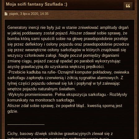
Moja scifi fantasy Szuflada :)
P
piątek, 3 lipca 2020, 14:35
o
s
t
Generatory inercji nie były już w stanie zniwelować amplitudy drgań
w jakiej poddawany został pojazd. Aliszer zdawał sobie sprawę, że
bomba którą sami spuścili sobie na głowę prawdopodobnie przebije
się przez deflektory i osłony pojazdu oraz prawdopodobnie przedrze
się przez wewnętrzne osłony sarkofagów w których znajdowali się
wszyscy członkowie załogi. Nagle poczuł pomiędzy drganiami
zmianę ciągu, pojazd zaczął opadać po paraboli wykorzystując
asystę grawitacyjną do uzyskania większej prędkości.
-Przebicie kadłuba na rufie- Oznajmił komputer pokładowy, owiewka
sarkofagu zapłonęła czerwienią i żółcią sygnałów alarmowych. Z
tylnej części pojazdu oderwał się luk i popłynął w tył zalewając
wnętrze pojazdu naturalnym światłem.
-Wykryto promieniowanie. Pełna ekspozycja sarkofagu.- Rozbłysły
komunikaty na monitorach sarkofagu.
Aliszer zdał sobie sprawę, że popełnił błąd.. kwestią sporną jest
gdzie.
_________________
Cichy, basowy dźwięk silników grawitacyjnych zlewał się z