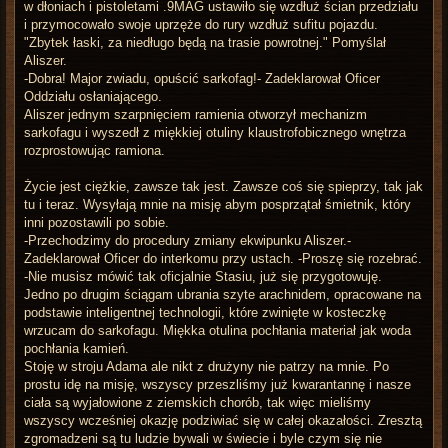
w dłoniach i pistoletami .9MAG ustawiło się wzdłuż ścian przedziału
i przymocowało swoje uprzęże do rury wzdłuż sufitu pojazdu.
"Zbytek łaski, za niedługo będą na trasie powrotnej." Pomyślał
Aliszer.
-Dobra! Major zwiadu, opuścić sarkofag!- Zadeklarował Oficer
Oddziału osłaniającego.
Aliszer jednym szarpnięciem ramienia otworzył mechanizm
sarkofagu i wyszedł z miękkiej otuliny klaustrofobicznego wnętrza
rozprostowując ramiona.
Życie jest ciężkie, zawsze tak jest. Zawsze coś się spieprzy, tak jak
tu i teraz. Wysyłają mnie na misję abym posprzątał śmietnik, który
inni pozostawili po sobie.
-Przechodzimy do procedury zmiany ekwipunku Aliszer.-
Zadeklarował Oficer do interkomu przy ustach. -Proszę się rozebrać.
-Nie musisz mówić tak oficjalnie Stasiu, już się przygotowuję.
Jedno po drugim ściągam ubrania szyte arachnidem, opracowane na
podstawie inteligentnej technologii, które zwinięte w kosteczkę
wrzucam do sarkofagu. Miękka otulina pochłania materiał jak woda
pochłania kamień.
Stoję w stroju Adama ale nikt z drużyny nie patrzy na mnie. Po
prostu idę na misję, wszyscy przeszliśmy już kwarantannę i nasze
ciała są wyjałowione z ziemskich chorób, tak więc mieliśmy
wszyscy wcześniej okazję podziwiać się w całej okazałości. Zresztą
zgromadzeni są tu ludzie bywali w świecie i byle czym się nie