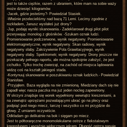
jest to także ciężkie, razem z ubraniem, które mam na sobie waży
może dziesięć kilogramów.
-Jacek, gdzie jesteśmy?- Powiedział Stasiek.
-Właśnie przelecieliśmy nad bazą 71 Lemi. Lecimy zgodnie z
rozkładem, Janusz wysłałeś już drony?
-Jup, podaję wyniki skanowania.- Zadeklarował drugi pilot pilot
przerywając monolog z głośników. -Szukam oznak ludzi.
Promieniowanie podczerwone, wynik negatywny. Promieniowanie
elektromagnetyczne, wynik negatywny. Skan radiowy, wynik
negatywny słaby. Zakrzywienie Pola Grawitacyjnego, wynik
negatywny słaby. Spektrometr, wynik negatywny. Drony jeszcze nie
przekazały pełnego raportu, ale można spokojnie założyć, że jest
cichutko. Tylko trochę zwierząt, na zachód od miejsca lądowania
widzę coś na kształt jakiegoś stada.
-Kontynuuj skanowanie w poszukiwaniu oznak ludzkich.- Powiedział
Stanisław.
-Przyjąłem. Baza wygląda na nie zmienioną. Miedziany dach się nie
zapadł więc nasza paczka ma już jeden nocleg zapewniony.
W skrzyni znajduje się worek wypełniony wewnątrz kieszeniami, a
na zewnątrz uprzężami pozwalającymi ubrać go na plecy oraz
podpiąć pod niego miecz, tarczę i wszystko co mi przyjdzie do
głowy. Z umiarem oczywiście.
Odkładam go delikatnie na bok i sięgam po miecz.
Jest to półtoraręczne monomolekularne ostrze z flekstalowym
kręgosłupem i wyraźnie widocznym jelcem. Długość ostrza pasuje