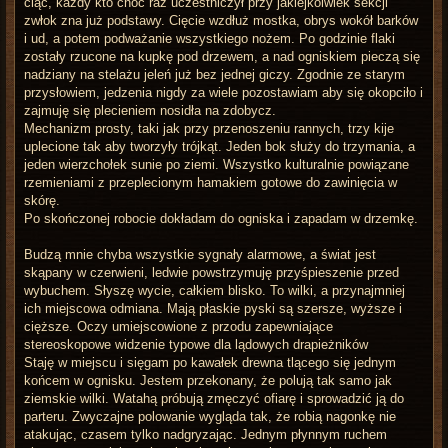
ciąć, każdy kto choć raz uczestniczył przy jakiejkolwiek sekcji
zwłok zna już podstawy. Cięcie wzdłuż mostka, obrys wokół barków
i ud, a potem podważanie wszystkiego nożem. Po godzinie flaki
zostały rzucone na kupkę pod drzewem, a nad ogniskiem pieczą się
nadziany na stelażu jeleń już bez jednej giczy. Zgodnie ze starym
przysłowiem, jedzenia nigdy za wiele pozostawiam aby się okopciło i
zajmuję się plecieniem nosidła na zdobycz.
Mechanizm prosty, taki jak przy przenoszeniu rannych, trzy kije
uplecione tak aby tworzyły trójkąt. Jeden bok służy do trzymania, a
jeden wierzchołek sunie po ziemi. Wszystko kulturalnie powiązane
rzemieniami z przeplecionym hamakiem gotowe do zawinięcia w
skórę.
Po skończonej robocie dokładam do ogniska i zapadam w drzemkę.
Budzą mnie chyba wszystkie sygnały alarmowe, a świat jest
skąpany w czerwieni, ledwie powstrzymuję przyśpieszenie przed
wybuchem. Słyszę wycie, całkiem blisko. To wilki, a przynajmniej
ich miejscowa odmiana. Mają płaskie pyski są szersze, wyższe i
cięższe. Oczy umiejscowione z przodu zapewniające
stereoskopowe widzenie typowe dla lądowych drapieżników
Staję w miejscu i sięgam po kawałek drewna tlącego się jednym
końcem w ognisku. Jestem przekonany, że polują tak samo jak
ziemskie wilki. Watahą próbują zmęczyć ofiarę i sprowadzić ją do
parteru. Zwyczajne polowanie wygląda tak, że robią nagonkę nie
atakując, czasem tylko nadgryzając. Jednym płynnym ruchem