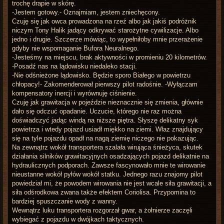
trochę drapie w skórę.
-Jestem gotowy.- Oznajmiam, jestem zniechęcony.
Czuję się jak owca prowadzona na rzeź albo jak jakiś podróżnik
niczym Tony Halik jadący odkrywać starożytne cywilizacje. Albo
jedno i drugie. Szczerze mówiąc, to wypełniłoby mnie przerażenie
gdyby nie wspomaganie Bufora Neuralnego.
-Jesteśmy na miejscu, brak aktywności w promieniu 20 kilometrów.
-Posadź nas na lądowisku niedaleko stacji.
-Nie odśnieżone lądowisko. Będzie sporo Białego w powietrzu
chłopacy!- Zakomenderował pierwszy pilot radośnie. -Wyłączam
kompensatory inercji i wyrównuję ciśnienie.
Czuję jak grawitacja w pojeździe nieznacznie się zmienia, głównie
dało się odczuć opadanie. Uczucie, którego nie raz można
doświadczyć jadąc windą na niższe piętra. Słyszę delikatny syk
powietrza i wtedy pojazd usiadł miękko na ziemi. Właz znajdujący
się na tyle pojazdu opadł na nagą ziemię niczego nie pokazując.
Na zewnątrz wokół transportera szalała wirująca śnieżyca, skutek
działania silników grawitacyjnych osadzających pojazd delikatnie na
hydraulicznych podporach. Zawsze fascynowało mnie te wirowanie
nieustanne wokół pyłów wokół statku. Jednego razu znajomy pilot
powiedział mi, że powodem wirowania nie jest wcale siła grawitacji, a
siła odśrodkowa zwana także efektem Coriolisa. Przypomina to
bardziej spuszczanie wody z wanny.
Wewnątrz luku transportera rozgorzał gwar, a żołnierze zaczęli
wybiegać z pojazdu w dwójkach taktycznych.