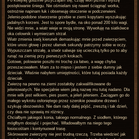
Po kolejnej godzinie przyczajam się, czuję woń piżma i słyszę
postękiwanie śniegu. Nie ośmielam się nawet ściągnąć worka,
ostrożnie napinam łuk i obserwuję otoczenie w podczerwieni.
Jelenio-podobne stworzenie grzebie w ziemi kopytami wyszukując
jadalnych korzeni. Jest to spore bydle, na oko ponad 200 kilo wagi.
Nie widzi mnie, a wiatr wieje w moją stronę. Wywołuję na siatkówce
oka celownik i wymierzam strzał.
Wiatr zmienia swój kierunek demaskując mnie przed zwierzęciem,
które unosi głowę i przez ułamek sekundy patrzymy sobie w oczy.
Wypuszczam strzałę, a stwór salwuje się ucieczką tylko po to aby
runąć na ziemię przy pierwszych krokach.
Gotowe, polowanie poszło mi trochę za łatwo, a wagę chyba
przeszacowałem. Mam za to mięso i jestem z siebie dumny jak
dzieciak. Właśnie nabyłem umiejętności, które tutaj posiada każdy
dzieciak.
Zwierzę na pewno na ziemi zostałoby zakwalifikowane do
jeleniowatych. Nie specjalnie wiem jaką nazwę mu tutaj nadano. Dla
mnie wilk jest wilkiem, pies psem, a jeleń jeleniem. Zaciągam go do
małego wykrotu osłoniętego przez szerokie powalone drzewo i
szykuję obozowisko. Nie dam rady dalej pójść, zresztą i tak dzień,
czy dwa nie sprawią mi różnicy.
Chciałbym jakiegoś konia, takiego normalnego. Z siodłem, którego
mógłbym dosiąść i pojechać. Władowałbym na niego tego
łosiocośtam i kontynuował trasę.
Skórowanie zwierzyny nie jest trudną rzeczą. Trzeba wiedzieć jak