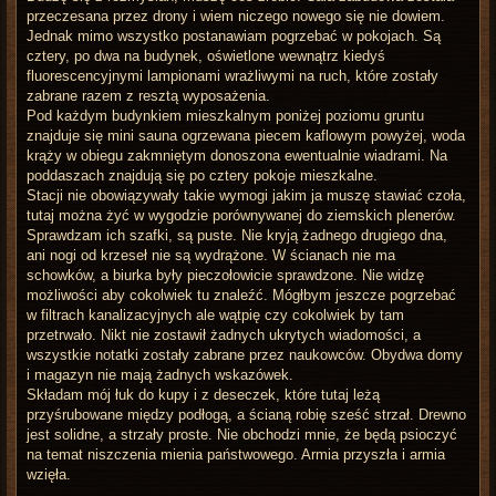
przeczesana przez drony i wiem niczego nowego się nie dowiem.
Jednak mimo wszystko postanawiam pogrzebać w pokojach. Są
cztery, po dwa na budynek, oświetlone wewnątrz kiedyś
fluorescencyjnymi lampionami wrażliwymi na ruch, które zostały
zabrane razem z resztą wyposażenia.
Pod każdym budynkiem mieszkalnym poniżej poziomu gruntu
znajduje się mini sauna ogrzewana piecem kaflowym powyżej, woda
krąży w obiegu zakmniętym donoszona ewentualnie wiadrami. Na
poddaszach znajdują się po cztery pokoje mieszkalne.
Stacji nie obowiązywały takie wymogi jakim ja muszę stawiać czoła,
tutaj można żyć w wygodzie porównywanej do ziemskich plenerów.
Sprawdzam ich szafki, są puste. Nie kryją żadnego drugiego dna,
ani nogi od krzeseł nie są wydrążone. W ścianach nie ma
schowków, a biurka były pieczołowicie sprawdzone. Nie widzę
możliwości aby cokolwiek tu znaleźć. Mógłbym jeszcze pogrzebać
w filtrach kanalizacyjnych ale wątpię czy cokolwiek by tam
przetrwało. Nikt nie zostawił żadnych ukrytych wiadomości, a
wszystkie notatki zostały zabrane przez naukowców. Obydwa domy
i magazyn nie mają żadnych wskazówek.
Składam mój łuk do kupy i z deseczek, które tutaj leżą
przyśrubowane między podłogą, a ścianą robię sześć strzał. Drewno
jest solidne, a strzały proste. Nie obchodzi mnie, że będą psioczyć
na temat niszczenia mienia państwowego. Armia przyszła i armia
wzięła.