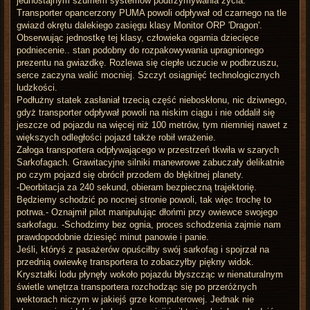
jednostajnym szumem systemów podtrzymywania życia.
Transporter opancerzony PUMA powoli odpływał od czarnego na tle
gwiazd okrętu dalekiego zasięgu klasy Monitor ORP 'Dragon'.
Obserwując jednostkę tej klasy, człowieka ogarnia dziecięce
podniecenie.. stan podobny do rozpakowywania upragnionego
prezentu na gwiazdkę. Rozlewa się ciepłe uczucie w podbrzuszu,
serce zaczyna walić mocniej. Szczyt osiągnięć technologicznych
ludzkości.
Podłużny statek zasłaniał trzecią część nieboskłonu, nic dziwnego,
gdyż transporter odpływał powoli na niskim ciągu i nie oddalił się
jeszcze od pojazdu na więcej niż 100 metrów, tym niemniej nawet z
większych odległości pojazd także robił wrażenie.
Załoga transportera odpływającego w przestrzeń tkwiła w szarych
Sarkofagach. Grawitacyjne silniki manewrowe zabuczały delikatnie
po czym pojazd się obrócił przodem do błękitnej planety.
-Deorbitacja za 240 sekund, obieram bezpieczną trajektorię.
Będziemy schodzić po nocnej stronie powoli, tak więc trochę to
potrwa.- Oznajmił pilot manipulując dłońmi przy owiewce swojego
sarkofagu. -Schodzimy bez ognia, proces schodzenia zajmie nam
prawdopodobnie dziesięć minut panowie i panie.
Jeśli, któryś z pasażerów opuściłby swój sarkofag i spojrzał na
przednią owiewkę transportera to zobaczyłby piękny widok.
Kryształki lodu płynęły wokoło pojazdu błyszcząc w nienaturalnym
świetle wnętrza transportera rozchodząc się po przeróżnych
wektorach niczym w jakiejś grze komputerowej. Jednak nie