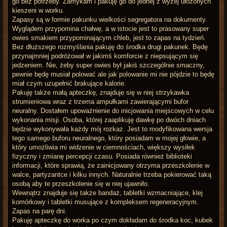
go bez potrzeby. Zamykam i pakuję go do jednej z wyżej ułożonych
kieszeni w worku.
Zapasy są w formie pakunku wielkości segregatora na dokumenty.
Wyglądem przypomina chałwę, a w istocie jest to prasowany super
owies smakiem przypominającym chleb, jest to zapas na tydzień.
Bez dłuższego rozmyślania pakuję do środka drugi pakunek. Będę
przynajmniej podróżował w jakimś komforcie z niepsującym się
jedzeniem. Nie, żeby super owies był jakiś szczególnie smaczny,
pewnie będę musiał polować ale jak polowanie mi nie pójdzie to będę
miał czym uzupełnić brakujące kalorie.
Pakuję także małą apteczkę, znajduje się w niej strzykawka
strumieniowa wraz z trzema ampułkami zawierającymi bufor
neuralny. Dostałem upoważnienie do inicjowania miejscowych w celu
wykonania misji. Osoba, której zaaplikuję dawkę po dwóch dniach
będzie wykonywała każdy mój rozkaz. Jest to modyfikowana wersja
tego samego buforu neuralnego, który posiadam w mojej głowie, a
który umożliwia mi widzenie w ciemnościach, większy wysiłek
fizyczny i zmianę percepcji czasu. Posiada również biblioteki
informacji, które sprawią, że zainicjowany otrzyma przeszkolenie w
walce, partyzantce i kilku innych. Naturalnie trzeba pokierować taką
osobą aby te przeszkolenie się w niej ujawniło.
Wewnątrz znajduje się także bandaż, tabletki wzmacniające, klej
komórkowy i tabletki musujące z kompleksem regeneracyjnym.
Zapas na parę dni.
Pakuję apteczkę do worka po czym dokładam do środka koc, kubek