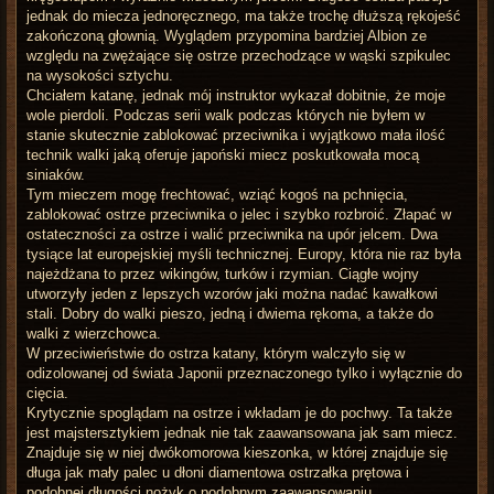
jednak do miecza jednoręcznego, ma także trochę dłuższą rękojeść
zakończoną głownią. Wyglądem przypomina bardziej Albion ze
względu na zwężające się ostrze przechodzące w wąski szpikulec
na wysokości sztychu.
Chciałem katanę, jednak mój instruktor wykazał dobitnie, że moje
wole pierdoli. Podczas serii walk podczas których nie byłem w
stanie skutecznie zablokować przeciwnika i wyjątkowo mała ilość
technik walki jaką oferuje japoński miecz poskutkowała mocą
siniaków.
Tym mieczem mogę frechtować, wziąć kogoś na pchnięcia,
zablokować ostrze przeciwnika o jelec i szybko rozbroić. Złapać w
ostateczności za ostrze i walić przeciwnika na upór jelcem. Dwa
tysiące lat europejskiej myśli technicznej. Europy, która nie raz była
najeżdżana to przez wikingów, turków i rzymian. Ciągłe wojny
utworzyły jeden z lepszych wzorów jaki można nadać kawałkowi
stali. Dobry do walki pieszo, jedną i dwiema rękoma, a także do
walki z wierzchowca.
W przeciwieństwie do ostrza katany, którym walczyło się w
odizolowanej od świata Japonii przeznaczonego tylko i wyłącznie do
cięcia.
Krytycznie spoglądam na ostrze i wkładam je do pochwy. Ta także
jest majstersztykiem jednak nie tak zaawansowana jak sam miecz.
Znajduje się w niej dwókomorowa kieszonka, w której znajduje się
długa jak mały palec u dłoni diamentowa ostrzałka prętowa i
podobnej długości nożyk o podobnym zaawansowaniu