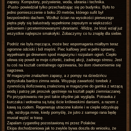
zapasy. Komputery, pożywienie, woda, ubrania i technika.
-Pusto- powiedział tylko przechadzając się po budynku. Było to
jedno pomieszczenie o boku 20 metrów, którego sufit był
bezpośrednio dachem. Wzdłuż ścian na wysokości pierwszego
piętra pięły się balustrady wypełnione zepsutym w większości
jedzeniem i przeterminowanymi ubraniami. -Widzę, że ktoś wziął już
wszystkie najlepsze smakołyki. Zobaczymy co tu znajdę dla siebie.
Podróż nie była męcząca, może bez wspomagania miałbym teraz
ogromne odciski i ból mięśni. Piec kaflowy jest w pełni sprawny,
wypełniam go drewnem spod magazynu i rozpalam ogień. Ciepło
wlewa się powoli w moje członki, żadnej akcji, żadnego stresu. Jest
tu coś na kształt centralnego ogrzewania, bo dom równomiernie się
nagrzewa.
W magazynie znalazłem zapasy, a z pompy na dziedzińcu
wytryskała bardzo zimna woda. Wsypuję zawartość torebek z
żywnością iliofizowaną znalezioną w magazynie do garnka z wrzącą
wodą i patrzę jak proszek gęstnieje na kształt papki ziemniaczanej.
Po przygotowaniu nie jest takie ohydne jak wygląda. Potrawka z
kurczaka i wołowina są tutaj iście królewskimi daniami, a razem z
kawą są cudem. Regeneruję utracone kalorie i w cieple odzyskuję
siłę, wzdryga mnie, kiedy pomyślę, że jutro z samego rana będę
musiał wyjść w trasę.
Zapalam cygaretkę pozostawioną mi przez Polaków.
Ekipa dochodzeniowa jak to zwykle bywa doszła do wniosku, że