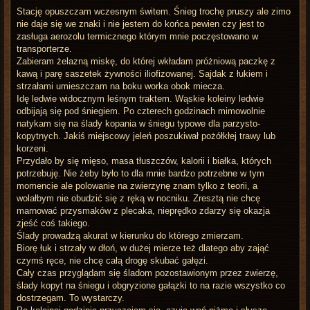
Stację opuszczam wczesnym świtem. Śnieg trochę pruszy ale zimo
nie daje się we znaki i nie jestem do końca pewien czy jest to
zasługa aerozolu termicznego którym mnie poczęstowano w
transporterze.
Zabieram żelazną miskę, do której wkładam próżniową paczkę z
kawą i parę saszetek żywności iliofizowanej. Sajdak z łukiem i
strzałami umieszczam na boku worka obok miecza.
Idę ledwie widocznym leśnym traktem. Wąskie koleiny ledwie
odbijają się pod śniegiem. Po czterech godzinach mimowolnie
natykam się na ślady kopania w śniegu typowe dla parzysto-
kopytnych. Jakiś miejscowy jeleń poszukiwał pożółkłej trawy lub
korzeni.
Przydało by się mięso, masa tłuszczów, kalorii i białka, których
potrzebuję. Nie żeby było to dla mnie bardzo potrzebne w tym
momencie ale polowanie na zwierzynę znam tylko z teorii, a
wolałbym nie obudzić się z ręką w nocniku. Zresztą nie chcę
marnować przysmaków z plecaka, nieprędko zdarzy się okazja
zjeść coś takiego.
Ślady prowadzą akurat w kierunku do którego zmierzam.
Biorę łuk i strzały w dłoń, w dużej mierze też dlatego aby zająć
czymś ręce, nie chcę całą drogę skubać gałęzi.
Cały czas przyglądam się śladom pozostawionym przez zwierzę,
ślady kopyt na śniegu i obgryzione gałązki to na razie wszystko co
dostrzegam. To wystarczy.