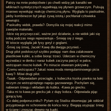
Patrzy na mnie podejrzliwie i po chwili widzę jak kanaliki we
włóknach syntetycznych wypełniają się płynem grzewczym. Pulsują
miarowo wywołując reakcję chemiczną płynu. Wygląda to paskudnie,
jakby kombinezon był jakąś żywą istotą i pochłaniał człowieka
wewnątrz.
-Paskudny widok, prawda?- Domyśla się mojej reakcji mimo
zawojów materiału.
-Idzie się przyzwyczaić, ważne jest działanie, a nie widok jaki się
sobą podczas niego reprezentuje.- Śmieję się z niego.
W istocie wygląda jak łysy goryl z goglami.
-Śmiej się śmiej, Jacek! Kawę dla dwojga przynieś.-
Drugi pilot podskoczył szybko podając nam dwa zalakowane
plastikowe kubki, a sobie biorąc trzeci. Uderzam w chemiczny
wyzwalacz w denku i naraz kubek zaczyna parzyć w palce,
wstrząsam mocno kubek. Po minucie otwieram pokrywkę.
-Czemu wstrząsasz? Jakaś nowa moda nieregulaminowego picia
kawy?- Mówi drugi pilot.
-Taaak.- Odpowiadam przeciągle, z kubeczka tryska pianka na boki
niczym ze wstrząśniętego napoju gazowanego. Pochylam się,
nabieram śniegu i wkładam do kubka. -Kawa po grecku.
-Taka mi to kawa po grecku jak z dupy kobza.- Odpowiada pijąc
gorącą lurę.
-Co dalej podporuczniku?- Pytam się Staśka obserwując jak oddział
przygotowuje mi schronienie do końca nocy. Biegają usypując śnieg
w ścianę i znosząc drewno na kupki.