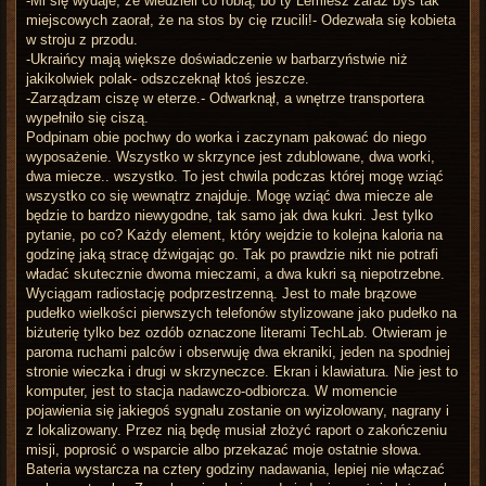
-Mi się wydaje, że wiedzieli co robią, bo ty Lemiesz zaraz byś tak
miejscowych zaorał, że na stos by cię rzucili!- Odezwała się kobieta
w stroju z przodu.
-Ukraińcy mają większe doświadczenie w barbarzyństwie niż
jakikolwiek polak- odszczeknął ktoś jeszcze.
-Zarządzam ciszę w eterze.- Odwarknął, a wnętrze transportera
wypełniło się ciszą.
Podpinam obie pochwy do worka i zaczynam pakować do niego
wyposażenie. Wszystko w skrzynce jest zdublowane, dwa worki,
dwa miecze.. wszystko. To jest chwila podczas której mogę wziąć
wszystko co się wewnątrz znajduje. Mogę wziąć dwa miecze ale
będzie to bardzo niewygodne, tak samo jak dwa kukri. Jest tylko
pytanie, po co? Każdy element, który wejdzie to kolejna kaloria na
godzinę jaką stracę dźwigając go. Tak po prawdzie nikt nie potrafi
władać skutecznie dwoma mieczami, a dwa kukri są niepotrzebne.
Wyciągam radiostację podprzestrzenną. Jest to małe brązowe
pudełko wielkości pierwszych telefonów stylizowane jako pudełko na
biżuterię tylko bez ozdób oznaczone literami TechLab. Otwieram je
paroma ruchami palców i obserwuję dwa ekraniki, jeden na spodniej
stronie wieczka i drugi w skrzyneczce. Ekran i klawiatura. Nie jest to
komputer, jest to stacja nadawczo-odbiorcza. W momencie
pojawienia się jakiegoś sygnału zostanie on wyizolowany, nagrany i
z lokalizowany. Przez nią będę musiał złożyć raport o zakończeniu
misji, poprosić o wsparcie albo przekazać moje ostatnie słowa.
Bateria wystarcza na cztery godziny nadawania, lepiej nie włączać