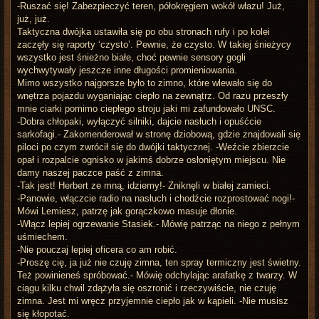
-Ruszać się! Zabezpieczyć teren, półokręgiem wokół włazu! Już,
już, już.
Taktyczna dwójka ustawiła się po obu stronach rufy i po kolei
zaczęły się raporty ‘czysto’. Pewnie, że czysto. W takiej śnieżycy
wszystko jest śnieżno białe, choć pewnie sensory gogli
wychwytywały jeszcze inne długości promieniowania.
Mimo wszystko najgorsze było to zimno, które wlewało się do
wnętrza pojazdu wyganiając ciepło na zewnątrz. Od razu przeszły
mnie ciarki pomimo ciepłego stroju jaki mi zafundowało UNSC.
-Dobra chłopaki, wyłączyć silniki, dajcie nasłuch i opuśćcie
sarkofagi.- Zakomenderował w stronę dziobową, gdzie znajdowali się
piloci po czym zwrócił się do dwójki taktycznej. -Weźcie zbierzcie
opał i rozpalcie ognisko w jakimś dobrze osłoniętym miejscu. Nie
damy naszej paczce paść z zimna.
-Tak jest! Herbert ze mną, idziemy!- Zniknęli w białej zamieci.
-Panowie, włączcie radio na nasłuch i chodźcie rozprostować nogi!-
Mówi Lemiesz, patrzę jak gorączkowo masuje dłonie.
-Włącz lepiej ogrzewanie Stasiek.- Mówię patrząc na niego z pełnym
uśmiechem.
-Nie pouczaj lepiej oficera co am robić.
-Proszę cię, ja już nie czuję zimna, ten spray termiczny jest świetny.
Też powinieneś spróbować.- Mówię odchylając arafatkę z twarzy. W
ciągu kilku chwil zdążyła się oszronić i rzeczywiście, nie czuję
zimna. Jest mi wręcz przyjemnie ciepło jak w kąpieli. -Nie musisz
się kłopotać.