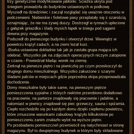
trzy genetycznie modyfikowane jabłonki. Ścieżka ukryta pod
śniegiem prowadziła do budynków ustawionych w podkowę.
Wyszedł na dziedziniec i zaczął rozglądać się uważnie otoczeniu w
podczerwieni. Niebieskie i fioletowe pasy przeplatały się z szarością
oznajmiając, że nie ma żywej duszy. Dostrzegł w rynnach uplecione
z gałązek gniazdka i ślady mysich łapek w śniegu pod sągami
drewna przy magazynie.
Podszedł do pierwszego budynku i otworzył drzwi. Wewnątrz w
powietrzu krążył zaduch, a na ziemi leżał kurz.
-Biurka ustawione dokładnie tak jak je zastała grupa mająca ich
odebrać. Wszystko jak na zdjęciach operacyjnych niczym zatopione
w czasie.- Powiedział kładąc worek na ziemię.
Zerknął na pierwsze piętro i na piwniczkę po czym przeskoczył do
drugiego domu mieszkalnego. Wszystko zakurzone z szarymi
śladami palców w miejscach gdzie poprzednia ekipa przeprowadzała
dochodzenie.
Domy mieszkalne były takie same, na pierwszym piętrze
pomieszczenia sypialne z których niektóre przerobiono dodatkowo
na pracownie, na parterze znajdowały się pracownie i jadalnie, a
natomiast w piwnicy znajdował się piec grzewczy, sauna i spiżarnia.
Ciepło rozchodziło się po każdym domu dzięki ciepłemu powietrzu,
które zmuszone warunkami zabudowy krążyło kilkukrotnie po
pomieszczeniu zanim znalazło wylot na wyższe piętro.
Po przebadaniu pomieszczeń przemieścił się natychmiast w stronę
magazynu. Był to dwupiętrowy budynek w którym były składowane