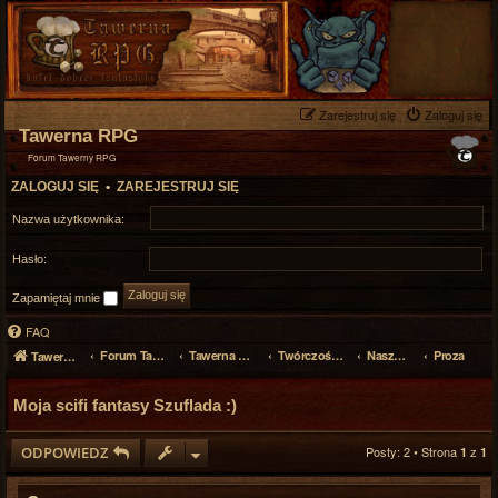
Zarejestruj się
Zaloguj się
Tawerna RPG
Forum Tawerny RPG
ZALOGUJ SIĘ
•
ZAREJESTRUJ SIĘ
Nazwa użytkownika:
Hasło:
Zapamiętaj mnie
FAQ
Forum Tawerny RPG
Tawerna RPG
Twórczość własna, poezja
Nasza twórczość
Proza
Tawerna RPG
Moja scifi fantasy Szuflada :)
ODPOWIEDZ
Posty: 2 • Strona
z
1
1