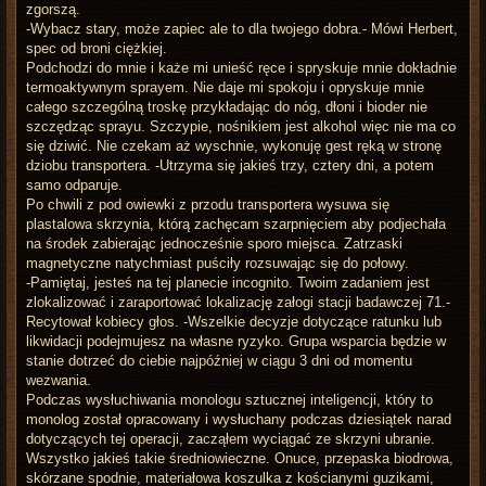
zgorszą.
-Wybacz stary, może zapiec ale to dla twojego dobra.- Mówi Herbert,
spec od broni ciężkiej.
Podchodzi do mnie i każe mi unieść ręce i spryskuje mnie dokładnie
termoaktywnym sprayem. Nie daje mi spokoju i opryskuje mnie
całego szczególną troskę przykładając do nóg, dłoni i bioder nie
szczędząc sprayu. Szczypie, nośnikiem jest alkohol więc nie ma co
się dziwić. Nie czekam aż wyschnie, wykonuję gest ręką w stronę
dziobu transportera. -Utrzyma się jakieś trzy, cztery dni, a potem
samo odparuje.
Po chwili z pod owiewki z przodu transportera wysuwa się
plastalowa skrzynia, którą zachęcam szarpnięciem aby podjechała
na środek zabierając jednocześnie sporo miejsca. Zatrzaski
magnetyczne natychmiast puściły rozsuwając się do połowy.
-Pamiętaj, jesteś na tej planecie incognito. Twoim zadaniem jest
zlokalizować i zaraportować lokalizację załogi stacji badawczej 71.-
Recytował kobiecy głos. -Wszelkie decyzje dotyczące ratunku lub
likwidacji podejmujesz na własne ryzyko. Grupa wsparcia będzie w
stanie dotrzeć do ciebie najpóźniej w ciągu 3 dni od momentu
wezwania.
Podczas wysłuchiwania monologu sztucznej inteligencji, który to
monolog został opracowany i wysłuchany podczas dziesiątek narad
dotyczących tej operacji, zacząłem wyciągać ze skrzyni ubranie.
Wszystko jakieś takie średniowieczne. Onuce, przepaska biodrowa,
skórzane spodnie, materiałowa koszulka z kościanymi guzikami,