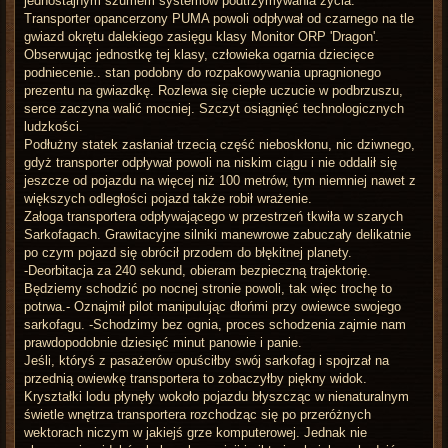
jednostajnym szumem systemów podtrzymywania życia.
Transporter opancerzony PUMA powoli odpływał od czarnego na tle
gwiazd okrętu dalekiego zasięgu klasy Monitor ORP 'Dragon'.
Obserwując jednostkę tej klasy, człowieka ogarnia dziecięce
podniecenie.. stan podobny do rozpakowywania upragnionego
prezentu na gwiazdkę. Rozlewa się ciepłe uczucie w podbrzuszu,
serce zaczyna walić mocniej. Szczyt osiągnięć technologicznych
ludzkości.
Podłużny statek zasłaniał trzecią część nieboskłonu, nic dziwnego,
gdyż transporter odpływał powoli na niskim ciągu i nie oddalił się
jeszcze od pojazdu na więcej niż 100 metrów, tym niemniej nawet z
większych odległości pojazd także robił wrażenie.
Załoga transportera odpływającego w przestrzeń tkwiła w szarych
Sarkofagach. Grawitacyjne silniki manewrowe zabuczały delikatnie
po czym pojazd się obrócił przodem do błękitnej planety.
-Deorbitacja za 240 sekund, obieram bezpieczną trajektorię.
Będziemy schodzić po nocnej stronie powoli, tak więc trochę to
potrwa.- Oznajmił pilot manipulując dłońmi przy owiewce swojego
sarkofagu. -Schodzimy bez ognia, proces schodzenia zajmie nam
prawdopodobnie dziesięć minut panowie i panie.
Jeśli, któryś z pasażerów opuściłby swój sarkofag i spojrzał na
przednią owiewkę transportera to zobaczyłby piękny widok.
Kryształki lodu płynęły wokoło pojazdu błyszcząc w nienaturalnym
świetle wnętrza transportera rozchodząc się po przeróżnych
wektorach niczym w jakiejś grze komputerowej. Jednak nie