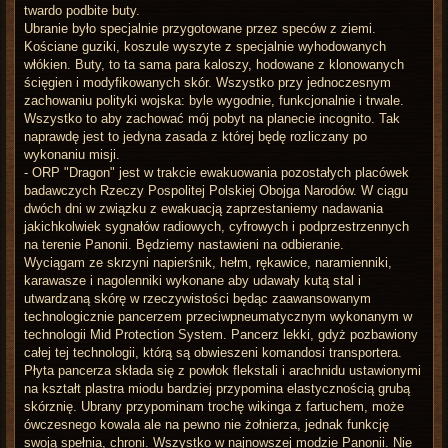
twardo podbite buty.
Ubranie było specjalnie przygotowane przez speców z ziemi.
Kościane guziki, koszule wyszyte z specjalnie wyhodowanych
włókien. Buty, to ta sama para kaloszy, hodowane z klonowanych
ścięgien i modyfikowanych skór. Wszystko przy jednoczesnym
zachowaniu polityki wojska: byle wygodnie, funkcjonalnie i trwale.
Wszystko to aby zachować mój pobyt na planecie incognito. Tak
naprawdę jest to jedyna zasada z której będę rozliczany po
wykonaniu misji.
- ORP "Dragon" jest w trakcie ewakuowania pozostałych placówek
badawczych Rzeczy Pospolitej Polskiej Obojga Narodów. W ciągu
dwóch dni w związku z ewakuacją zaprzestaniemy nadawania
jakichkolwiek sygnałów radiowych, cyfrowych i podprzestrzennych
na terenie Panonii. Będziemy nastawieni na odbieranie.
Wyciągam ze skrzyni napierśnik, hełm, rękawice, naramienniki,
karawasze i nagolenniki wykonane aby udawały kutą stal i
utwardzaną skórę w rzeczywistości będąc zaawansowanym
technologicznie pancerzem przeciwpneumatycznym wykonanym w
technologii Mid Protection System. Pancerz lekki, gdyż pozbawiony
całej tej technologii, którą są obwieszeni komandosi transportera.
Płyta pancerza składa się z powłok flekstali i arachnidu ustawionymi
na kształt plastra miodu bardziej przypomina elastycznością grubą
skórznię. Ubrany przypominam trochę wikinga z fartuchem, może
ówczesnego kowala ale na pewno nie żołnierza, jednak funkcję
swoją spełnia, chroni. Wszystko w najnowszej modzie Panonii. Nie