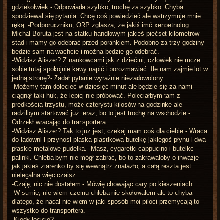
gdziekolwiek.- Odpowiada szybko, trochę za szybko. Chyba
spodziewał się pytania. Chcę coś powiedzieć ale wstrzymuje mnie
ręką. -Podporuczniku, ORP zgłasza, że jakiś imć xenoetnolog
Michał Boruta jest na statku handlowym jakieś pięćset kilometrów
stąd i mamy go odebrać przed porankiem. Podobno za trzy godziny
będzie sam na wachcie i można będzie go odebrać.
-Widzisz Aliszer? Z naukowcami jak z dziećmi, człowiek nie może
sobie tutaj spokojnie kawy napić i porozmawiać. Ile nam zajmie lot w
jedną stronę?- Zadał pytanie wyraźnie niezadowolony.
-Możemy tam dolecieć w dziesięć minut ale będzie się za nami
ciągnął taki huk, że lepiej nie próbować. Poleciałbym tam z
prędkością trzystu, może czterystu kilosów na godzinkę ale
radziłbym startować już teraz, bo to jest trochę na wschodzie.-
Odrzekł wracając do transportera.
-Widzisz Aliszer? Tak to już jest, czekaj mam coś dla ciebie.- Wraca
do ładowni i przynosi płaską plastikową butelkę jakiegoś płynu i dwa
płaskie metalowe pudełka. -Masz, cygaretki cappucino i butelkę
palinki. Chleba bym nie mógł zabrać, bo to zakrawałoby o inwazję
jak jakieś ziarenko by się wewnątrz znalazło, a całą reszta jest
nielegalna więc czaisz.
-Czaję, nic nie dostałem.- Mówię chowając dary po kieszeniach.
-W sumie, nie wiem czemu chleba nie skołowałem ale to chyba
dlatego, że nadal nie wiem w jaki sposób moi piloci przemycają to
wszystko do transportera.
-Kiedy lecicie?