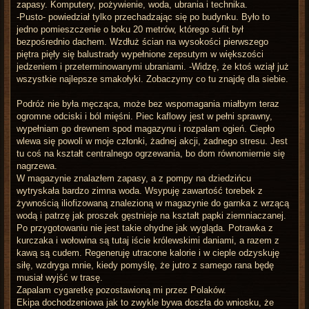
zapasy. Komputery, pożywienie, woda, ubrania i technika.
-Pusto- powiedział tylko przechadzając się po budynku. Było to
jedno pomieszczenie o boku 20 metrów, którego sufit był
bezpośrednio dachem. Wzdłuż ścian na wysokości pierwszego
piętra pięły się balustrady wypełnione zepsutym w większości
jedzeniem i przeterminowanymi ubraniami. -Widzę, że ktoś wziął już
wszystkie najlepsze smakołyki. Zobaczymy co tu znajdę dla siebie.
Podróż nie była męcząca, może bez wspomagania miałbym teraz
ogromne odciski i ból mięśni. Piec kaflowy jest w pełni sprawny,
wypełniam go drewnem spod magazynu i rozpalam ogień. Ciepło
wlewa się powoli w moje członki, żadnej akcji, żadnego stresu. Jest
tu coś na kształt centralnego ogrzewania, bo dom równomiernie się
nagrzewa.
W magazynie znalazłem zapasy, a z pompy na dziedzińcu
wytryskała bardzo zimna woda. Wsypuję zawartość torebek z
żywnością iliofizowaną znalezioną w magazynie do garnka z wrzącą
wodą i patrzę jak proszek gęstnieje na kształt papki ziemniaczanej.
Po przygotowaniu nie jest takie ohydne jak wygląda. Potrawka z
kurczaka i wołowina są tutaj iście królewskimi daniami, a razem z
kawą są cudem. Regeneruję utracone kalorie i w cieple odzyskuję
siłę, wzdryga mnie, kiedy pomyślę, że jutro z samego rana będę
musiał wyjść w trasę.
Zapalam cygaretkę pozostawioną mi przez Polaków.
Ekipa dochodzeniowa jak to zwykle bywa doszła do wniosku, że