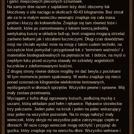
i garść miejscowych plecionych sznurówek.
Na samym dnie razem z sajdakiem leży dość obszerny łuk
bloczkowy o sile naciągu w okolicach 40-43 kilogramów. Bez strzał
ale za to w małym woreczku wewnątrz znajduje się cała masa
grotów i kluczy do kołowrotków. Znajduje się tam również łoże i
kołowrót, które po zamontowaniu z łukiem tworzą jednolitą
wertykalną kuszę w układzie bull-up, broń snajpera mogącą strzelać
zarówno bełtami jak i strzałami łuczniczymi. Długi czas dowództwo
misji nie chciało wysłać mnie na misję z takim cudem techniki, na
szczęście ktoś pomyślał i przygotował łuk z ‘terminem ważności’ z
materiałów biodegradowalnych na piętnaście lat. I dobrze, na myśl o
zwykłym łuku przed oczyma stawały mi szkielety angielskich
łuczników z zdeformowanymi kośćmi.
Z drugiej strony równie dobrze mogliby mi dać beryla z pociskami
W tym momencie jestem spakowany. W worku znajduje się nieco
ponad szesnaście kilogramów wielokrotnie testowanych,
wyślizganych w dłoniach sprzętów. Wszystko pewne i sprawne. Mój
mały zestaw przetrwania.
Wyciągam z kufra długi ogrzewany kożuch, podłużną myckę z
uszami, którą wkładam pod hełm i rękawice. Rękawice strzeleckie
trzy palczaste. Jeden palec na kciuk i jeden na palec wskazujący
oraz jeden na wszystkie pozostałe. Na to mogę nałożyć mały
woreczek, który okryje mi wszystkie palce zatrzymując ciepło w
dłoniach. W razie czego woreczek mogę odchylić i przypiąć do
guzika, który znajduje się na wierzchu dłoni. Wszystko wełniane i