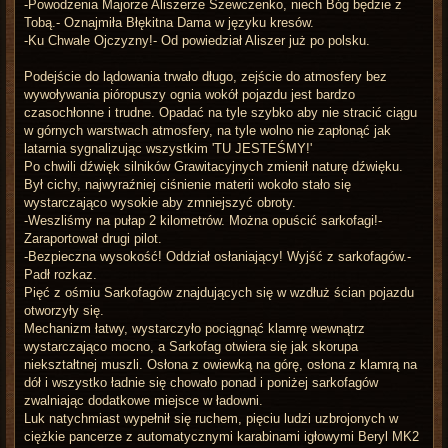
-Powodzenia Majorze Aliszerze Szewczenko, niech Bóg będzie z
Tobą.- Oznajmiła Błękitna Dama w języku kresów.
-Ku Chwale Ojczyzny!- Od powiedział Aliszer już po polsku.
Podejście do lądowania trwało długo, zejście do atmosfery bez
wywoływania pióropuszy ognia wokół pojazdu jest bardzo
czasochłonne i trudne. Opadać na tyle szybko aby nie stracić ciągu
w górnych warstwach atmosfery, na tyle wolno nie zapłonąć jak
latarnia sygnalizując wszystkim 'TU JESTEŚMY!'
Po chwili dźwięk silników Grawitacyjnych zmienił naturę dźwięku.
Był cichy, najwyraźniej ciśnienie materii wokoło stało się
wystarczająco wysokie aby zmniejszyć obroty.
-Weszliśmy na pułap 2 kilometrów. Można opuścić sarkofagi!-
Zaraportował drugi pilot.
-Bezpieczna wysokość! Oddział osłaniający! Wyjść z sarkofagów.-
Padł rozkaz.
Pięć z ośmiu Sarkofagów znajdujących się w wzdłuż ścian pojazdu
otworzyły się.
Mechanizm łatwy, wystarczyło pociągnąć klamrę wewnątrz
wystarczająco mocno, a Sarkofag otwiera się jak skorupa
niekształtnej muszli. Osłona z owiewką na górę, osłona z klamrą na
dół i wszystko ładnie się chowało ponad i poniżej sarkofagów
zwalniając dodatkowe miejsce w ładowni.
Luk natychmiast wypełnił się ruchem, pięciu ludzi uzbrojonych w
ciężkie pancerze z automatycznymi karabinami igłowymi Beryl MK2