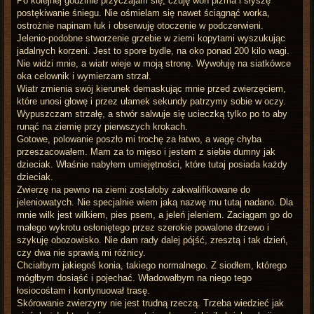
Po kolejnej godzinie przyczajam się, czuję woń piżma i słyszę
postękiwanie śniegu. Nie ośmielam się nawet ściągnąć worka,
ostrożnie napinam łuk i obserwuję otoczenie w podczerwieni.
Jelenio-podobne stworzenie grzebie w ziemi kopytami wyszukując
jadalnych korzeni. Jest to spore bydle, na oko ponad 200 kilo wagi.
Nie widzi mnie, a wiatr wieje w moją stronę. Wywołuję na siatkówce
oka celownik i wymierzam strzał.
Wiatr zmienia swój kierunek demaskując mnie przed zwierzęciem,
które unosi głowę i przez ułamek sekundy patrzymy sobie w oczy.
Wypuszczam strzałę, a stwór salwuje się ucieczką tylko po to aby
runąć na ziemię przy pierwszych krokach.
Gotowe, polowanie poszło mi trochę za łatwo, a wagę chyba
przeszacowałem. Mam za to mięso i jestem z siebie dumny jak
dzieciak. Właśnie nabyłem umiejętności, które tutaj posiada każdy
dzieciak.
Zwierzę na pewno na ziemi zostałoby zakwalifikowane do
jeleniowatych. Nie specjalnie wiem jaką nazwę mu tutaj nadano. Dla
mnie wilk jest wilkiem, pies psem, a jeleń jeleniem. Zaciągam go do
małego wykrotu osłoniętego przez szerokie powalone drzewo i
szykuję obozowisko. Nie dam rady dalej pójść, zresztą i tak dzień,
czy dwa nie sprawią mi różnicy.
Chciałbym jakiegoś konia, takiego normalnego. Z siodłem, którego
mógłbym dosiąść i pojechać. Władowałbym na niego tego
łosiocośtam i kontynuował trasę.
Skórowanie zwierzyny nie jest trudną rzeczą. Trzeba wiedzieć jak