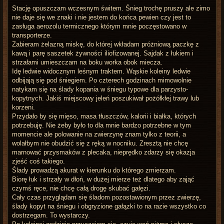
Stację opuszczam wczesnym świtem. Śnieg trochę pruszy ale zimo
nie daje się we znaki i nie jestem do końca pewien czy jest to
zasługa aerozolu termicznego którym mnie poczęstowano w
transporterze.
Zabieram żelazną miskę, do której wkładam próżniową paczkę z
kawą i parę saszetek żywności iliofizowanej. Sajdak z łukiem i
strzałami umieszczam na boku worka obok miecza.
Idę ledwie widocznym leśnym traktem. Wąskie koleiny ledwie
odbijają się pod śniegiem. Po czterech godzinach mimowolnie
natykam się na ślady kopania w śniegu typowe dla parzysto-
kopytnych. Jakiś miejscowy jeleń poszukiwał pożółkłej trawy lub
korzeni.
Przydało by się mięso, masa tłuszczów, kalorii i białka, których
potrzebuję. Nie żeby było to dla mnie bardzo potrzebne w tym
momencie ale polowanie na zwierzynę znam tylko z teorii, a
wolałbym nie obudzić się z ręką w nocniku. Zresztą nie chcę
marnować przysmaków z plecaka, nieprędko zdarzy się okazja
zjeść coś takiego.
Ślady prowadzą akurat w kierunku do którego zmierzam.
Biorę łuk i strzały w dłoń, w dużej mierze też dlatego aby zająć
czymś ręce, nie chcę całą drogę skubać gałęzi.
Cały czas przyglądam się śladom pozostawionym przez zwierzę,
ślady kopyt na śniegu i obgryzione gałązki to na razie wszystko co
dostrzegam. To wystarczy.