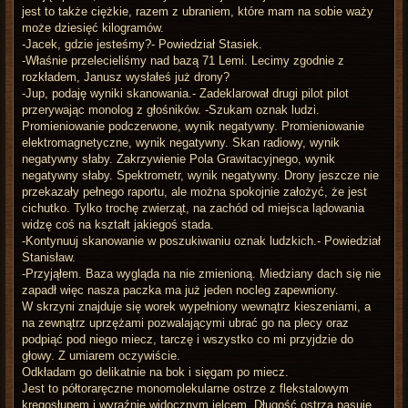
jest to także ciężkie, razem z ubraniem, które mam na sobie waży
może dziesięć kilogramów.
-Jacek, gdzie jesteśmy?- Powiedział Stasiek.
-Właśnie przelecieliśmy nad bazą 71 Lemi. Lecimy zgodnie z
rozkładem, Janusz wysłałeś już drony?
-Jup, podaję wyniki skanowania.- Zadeklarował drugi pilot pilot
przerywając monolog z głośników. -Szukam oznak ludzi.
Promieniowanie podczerwone, wynik negatywny. Promieniowanie
elektromagnetyczne, wynik negatywny. Skan radiowy, wynik
negatywny słaby. Zakrzywienie Pola Grawitacyjnego, wynik
negatywny słaby. Spektrometr, wynik negatywny. Drony jeszcze nie
przekazały pełnego raportu, ale można spokojnie założyć, że jest
cichutko. Tylko trochę zwierząt, na zachód od miejsca lądowania
widzę coś na kształt jakiegoś stada.
-Kontynuuj skanowanie w poszukiwaniu oznak ludzkich.- Powiedział
Stanisław.
-Przyjąłem. Baza wygląda na nie zmienioną. Miedziany dach się nie
zapadł więc nasza paczka ma już jeden nocleg zapewniony.
W skrzyni znajduje się worek wypełniony wewnątrz kieszeniami, a
na zewnątrz uprzężami pozwalającymi ubrać go na plecy oraz
podpiąć pod niego miecz, tarczę i wszystko co mi przyjdzie do
głowy. Z umiarem oczywiście.
Odkładam go delikatnie na bok i sięgam po miecz.
Jest to półtoraręczne monomolekularne ostrze z flekstalowym
kręgosłupem i wyraźnie widocznym jelcem. Długość ostrza pasuje