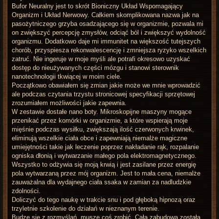
Bufor Neuralny jest to skrót Bioniczny Układ Wspomagający
Organizm i Układ Nerwowy. Całkiem skomplikowana nazwa jak na
pasożytniczego grzyba osadzającego się w organizmie, pozwala mi
on zwiększyć percepcję zmysłów, odciąć ból i zwiększyć wydolność
organizmu. Dodatkowo daje mi immunitet na większość tutejszych
chorób, przyspiesza rekonwalescencję i zmniejsza ryzyko wszelkich
zatruć. Nie ingeruje w moje myśli ale potrafi okresowo uzyskać
dostęp do nieużywanych części mózgu i stanowi sterownik
nanotechnologii tkwiącej w moim ciele.
Początkowo obawiałem się zmian jakie może we mnie wprowadzić
ale podczas czytania trzystu stronicowej specyfikacji sprzętowej
zrozumiałem możliwości jakie zapewnia.
W zestawie dostałe nano boty. Mikroskopijne maszyny mogące
przenikać przez komórki w organizmie, a które wspierają moje
mięśnie podczas wysiłku, zwiększają ilość czerwonych krwinek,
eliminują wszelkie ciała obce i zapewniają niemalże magiczne
umiejętności takie jak leczenie poprzez nakładanie rąk, rozpalanie
ogniska dłonią i wytwarzanie małego pola elektromagnetycznego.
Wszystko to odżywia się moją krwią i jest zasilane przez energię
pola wytwarzaną przez mój organizm. Jest to mała cena, niemalże
zauważalna dla wydajnego ciała ssaka w zamian za nadludzkie
zdolności.
Doliczyć do tego naukę w trakcie snu i pod głęboką hipnozą oraz
trzyletnie szkolenie do działań w nieznanym terenie.
Budzę się z rozmyślań, muszę coś zrobić. Cała zabudowa została