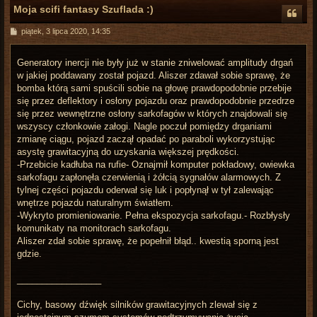
Moja scifi fantasy Szuflada :)
P
piątek, 3 lipca 2020, 14:35
o
s
t
Generatory inercji nie były już w stanie zniwelować amplitudy drgań
w jakiej poddawany został pojazd. Aliszer zdawał sobie sprawę, że
bomba którą sami spuścili sobie na głowę prawdopodobnie przebije
się przez deflektory i osłony pojazdu oraz prawdopodobnie przedrze
się przez wewnętrzne osłony sarkofagów w których znajdowali się
wszyscy członkowie załogi. Nagle poczuł pomiędzy drganiami
zmianę ciągu, pojazd zaczął opadać po paraboli wykorzystując
asystę grawitacyjną do uzyskania większej prędkości.
-Przebicie kadłuba na rufie- Oznajmił komputer pokładowy, owiewka
sarkofagu zapłonęła czerwienią i żółcią sygnałów alarmowych. Z
tylnej części pojazdu oderwał się luk i popłynął w tył zalewając
wnętrze pojazdu naturalnym światłem.
-Wykryto promieniowanie. Pełna ekspozycja sarkofagu.- Rozbłysły
komunikaty na monitorach sarkofagu.
Aliszer zdał sobie sprawę, że popełnił błąd.. kwestią sporną jest
gdzie.
_________________
Cichy, basowy dźwięk silników grawitacyjnych zlewał się z