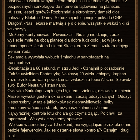
obserwacja widoków była celem misji i nikt nie chciał wychodzić z
bezpiecznych sarkofagów do momentu lądowania na planecie.
-Aliszer, jesteś gotów?- Rozbrzmiał elektroniczny damski głos
należący Błękitnej Damy. Sztucznej inteligencji z pokładu ORP
'Dragon'. -Nasi lekarze martwią się o ciebie, wszystkie wskaźniki ci
wskoczyły.
-Możemy kontynuować.- Powiedział. -Nic się nie dzieje, zaraz
wyślecie mnie na obcą planetę dla dobra ludzkości jak w jakiejś
space operze. Jestem Lukiem Skajłokerem Ziemi i szukam mojego
Sensei Yoda.
Deklaracja wywołała wybuch śmiechu w sarkofagach na
transporterze.
-Deorbitacja za 60 sekund, mistrzu Jedi.- Oznajmił pilot radośnie.
-Także uwielbiam Fantastykę Naukową 20 wieku chłopcy, kapitan
każe przekazać wam powodzenia, zwłaszcza tobie Aliszer. Sprawdź
swój Bufor Neuralny i stan nano.
Owiewka Sarkofagu zapłonęła błękitem i zielenią, człowiek o imieniu
Aliszer wywołał gestem okno skanu i zaczął odczyt danych. Odczyt
niepotrzebny, w razie jakichkolwiek nieprawidłowości byłby
zmuszony wrócić na statek, przypuszczalnie na Ziemię.
Najwyraźniej kontrola lotu chciała go czymś zająć. Po chwili za
raportował. -Wszystkie systemy sprawne.
-Wejście w atmosferę za 10 sekund, nie wyglądajcie przez okno, nie
będzie fajerwerków. Jakieś ostatnie słowa kontrola?- Oznajmił drugi
pilot.