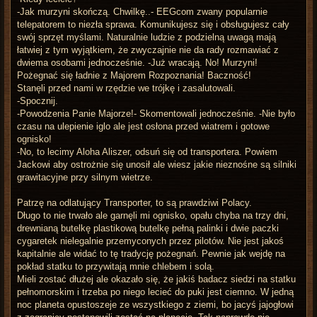
-Jak murzyni skończą. Chwilkę..- EEGcom zwany popularnie
telepatorem to niezła sprawa. Komunikujesz się i obsługujesz cały
swój sprzęt myślami. Naturalnie ludzie z podzielną uwagą mają
łatwiej z tym wyjątkiem, że zwyczajnie nie da rady rozmawiać z
dwiema osobami jednocześnie. -Już wracają. No! Murzyni!
Pożegnać się ładnie z Majorem Rozpoznania! Baczność!
Stanęli przed nami w rzędzie we trójkę i zasalutowali.
-Spocznij.
-Powodzenia Panie Majorze!- Skomentowali jednocześnie. -Nie było
czasu na ulepienie iglo ale jest osłona przed wiatrem i gotowe
ognisko!
-No, to lecimy Aloha Aliszer, odsuń się od transportera. Powiem
Jackowi aby ostrożnie się unosił ale wiesz jakie nieznośne są silniki
grawitacyjne przy silnym wietrze.
Patrzę na odlatujący Transporter, to są prawdziwi Polacy.
Długo to nie trwało ale garnęli mi ognisko, opału chyba na trzy dni,
drewnianą butelkę plastikową butelkę pełną palinki i dwie paczki
cygaretek nielegalnie przemyconych przez pilotów. Nie jest jakoś
kapitalnie ale widać to tę tradycję pożegnań. Pewnie jak wejdę na
pokład statku to przywitają mnie chlebem i solą.
Mieli zostać dłużej ale okazało się, że jakiś badacz siedzi na statku
pełnomorskim i trzeba po niego lecieć do puki jest ciemno. W jedną
noc planeta opustoszeje ze wszystkiego z ziemi, bo jacyś jajogłowi