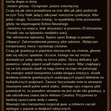
trochę drapie w skórę.
-Jestem gotowy.- Oznajmiam, jestem zniechęcony.
Czuję się jak owca prowadzona na rzeź albo jak jakiś podróżnik
niczym Tony Halik jadący odkrywać starożytne cywilizacje. Albo
jedno i drugie. Szczerze mówiąc, to wypełniłoby mnie przerażenie
gdyby nie wspomaganie Bufora Neuralnego.
-Jesteśmy na miejscu, brak aktywności w promieniu 20 kilometrów.
-Posadź nas na lądowisku niedaleko stacji.
-Nie odśnieżone lądowisko. Będzie sporo Białego w powietrzu
chłopacy!- Zakomenderował pierwszy pilot radośnie. -Wyłączam
kompensatory inercji i wyrównuję ciśnienie.
Czuję jak grawitacja w pojeździe nieznacznie się zmienia, głównie
dało się odczuć opadanie. Uczucie, którego nie raz można
doświadczyć jadąc windą na niższe piętra. Słyszę delikatny syk
powietrza i wtedy pojazd usiadł miękko na ziemi. Właz znajdujący
się na tyle pojazdu opadł na nagą ziemię niczego nie pokazując.
Na zewnątrz wokół transportera szalała wirująca śnieżyca, skutek
działania silników grawitacyjnych osadzających pojazd delikatnie na
hydraulicznych podporach. Zawsze fascynowało mnie te wirowanie
nieustanne wokół pyłów wokół statku. Jednego razu znajomy pilot
powiedział mi, że powodem wirowania nie jest wcale siła grawitacji, a
siła odśrodkowa zwana także efektem Coriolisa. Przypomina to
bardziej spuszczanie wody z wanny.
Wewnątrz luku transportera rozgorzał gwar, a żołnierze zaczęli
wybiegać z pojazdu w dwójkach taktycznych.