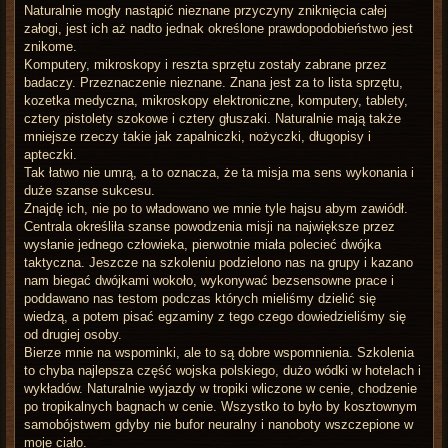
Naturalnie mogły nastąpić nieznane przyczyny zniknięcia całej
załogi, jest ich aż nadto jednak określone prawdopodobieństwo jest
znikome.
Komputery, mikroskopy i reszta sprzętu zostały zabrane przez
badaczy. Przeznaczenie nieznane. Znana jest za to lista sprzętu,
kozetka medyczna, mikroskopy elektroniczne, komputery, tablety,
cztery pistolety szokowe i cztery głuszaki. Naturalnie mają także
mniejsze rzeczy takie jak zapalniczki, nożyczki, długopisy i
apteczki.
Tak łatwo nie umrą, a to oznacza, że ta misja ma sens wykonania i
duże szanse sukcesu.
Znajdę ich, nie po to władowano we mnie tyle hajsu abym zawiódł.
Centrala określiła szanse powodzenia misji na największe przez
wysłanie jednego człowieka, pierwotnie miała polecieć dwójka
taktyczna. Jeszcze na szkoleniu podzielono nas na grupy i kazano
nam biegać dwójkami wokoło, wykonywać bezsensowne prace i
poddawano nas testom podczas których mieliśmy dzielić się
wiedzą, a potem pisać egzaminy z tego czego dowiedzieliśmy się
od drugiej osoby.
Bierze mnie na wspominki, ale to są dobre wspomnienia. Szkolenia
to chyba najlepsza część wojska polskiego, dużo wódki w hotelach i
wykładów. Naturalnie wyjazdy w tropiki wliczone w cenie, chodzenie
po tropikalnych bagnach w cenie. Wszystko to było by kosztownym
samobójstwem gdyby nie bufor neuralny i nanoboty wszczepione w
moje ciało.