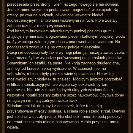
przeczesana przez drony i wiem niczego nowego się nie dowiem.
Jednak mimo wszystko postanawiam pogrzebać w pokojach. Są
cztery, po dwa na budynek, oświetlone wewnątrz kiedyś
fluorescencyjnymi lampionami wrażliwymi na ruch, które zostały
zabrane razem z resztą wyposażenia.
Pod każdym budynkiem mieszkalnym poniżej poziomu gruntu
znajduje się mini sauna ogrzewana piecem kaflowym powyżej, woda
krąży w obiegu zakmniętym donoszona ewentualnie wiadrami. Na
poddaszach znajdują się po cztery pokoje mieszkalne.
Stacji nie obowiązywały takie wymogi jakim ja muszę stawiać czoła,
tutaj można żyć w wygodzie porównywanej do ziemskich plenerów.
Sprawdzam ich szafki, są puste. Nie kryją żadnego drugiego dna,
ani nogi od krzeseł nie są wydrążone. W ścianach nie ma
schowków, a biurka były pieczołowicie sprawdzone. Nie widzę
możliwości aby cokolwiek tu znaleźć. Mógłbym jeszcze pogrzebać
w filtrach kanalizacyjnych ale wątpię czy cokolwiek by tam
przetrwało. Nikt nie zostawił żadnych ukrytych wiadomości, a
wszystkie notatki zostały zabrane przez naukowców. Obydwa domy
i magazyn nie mają żadnych wskazówek.
Składam mój łuk do kupy i z deseczek, które tutaj leżą
przyśrubowane między podłogą, a ścianą robię sześć strzał. Drewno
jest solidne, a strzały proste. Nie obchodzi mnie, że będą psioczyć
na temat niszczenia mienia państwowego. Armia przyszła i armia
wzięła.