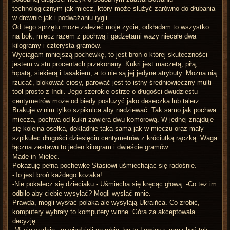
technologicznym jak miecz, który może służyć zarówno do dłubania
w drewnie jak i podważaniu rygli.
Od tego sprzętu może zależeć moje życie, odkładam to wszystko
na bok, miecz razem z pochwą i gadżetami waży niecałe dwa
kilogramy i czterysta gramów.
Wyciągam mniejszą pochewkę, to jest broń o której skuteczności
jestem w stu procentach przekonany. Kukri jest maczetą, piłą,
łopatą, siekierą i tasakiem, a to nie są jej jedyne atrybuty. Można nią
rzucać, blokować ciosy, parować jest to istny średniowieczny multi-
tool prosto z Indii. Jego szerokie ostrze o długości dwudziestu
centymetrów może od biedy posłużyć jako deseczka lub talerz.
Brakuje w nim tylko szpikulca aby nadziewać. Tak samo jak pochwa
miecza, pochwa od kukri zawiera dwu komorową. W jednej znajduje
się kolejna osełka, dokładnie taka sama jak w mieczu oraz mały
szpikulec długości dziesięciu centymetrów z króciutką rączką. Waga
łączna zestawu to jeden kilogram i dwieście gramów.
Made in Mielec.
Pokazuję pełną pochewkę Stasiowi uśmiechając się radośnie.
-To jest broń każdego kozaka!
-Nie pokalecz się dzieciaku.- Uśmiecha się kręcąc głową. -Co też im
odbiło aby ciebie wysyłać? Mogli wysłać mnie.
Prawda, mogli wysłać polaka ale wysyłają Ukraińca. Co zrobić,
komputery wybrały to komputery winne. Góra za akceptowała
decyzję.