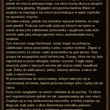
jednak do miecza jednoręcznego, ma także trochę dłuższą rękojeść
zakończoną głownią. Wyglądem przypomina bardziej Albion ze
względu na zwężające się ostrze przechodzące w wąski szpikulec
na wysokości sztychu.
Chciałem katanę, jednak mój instruktor wykazał dobitnie, że moje
wole pierdoli. Podczas serii walk podczas których nie byłem w
stanie skutecznie zablokować przeciwnika i wyjątkowo mała ilość
technik walki jaką oferuje japoński miecz poskutkowała mocą
siniaków.
Tym mieczem mogę frechtować, wziąć kogoś na pchnięcia,
zablokować ostrze przeciwnika o jelec i szybko rozbroić. Złapać w
ostateczności za ostrze i walić przeciwnika na upór jelcem. Dwa
tysiące lat europejskiej myśli technicznej. Europy, która nie raz była
najeżdżana to przez wikingów, turków i rzymian. Ciągłe wojny
utworzyły jeden z lepszych wzorów jaki można nadać kawałkowi
stali. Dobry do walki pieszo, jedną i dwiema rękoma, a także do
walki z wierzchowca.
W przeciwieństwie do ostrza katany, którym walczyło się w
odizolowanej od świata Japonii przeznaczonego tylko i wyłącznie do
cięcia.
Krytycznie spoglądam na ostrze i wkładam je do pochwy. Ta także
jest majstersztykiem jednak nie tak zaawansowana jak sam miecz.
Znajduje się w niej dwókomorowa kieszonka, w której znajduje się
długa jak mały palec u dłoni diamentowa ostrzałka prętowa i
podobnej długości nożyk o podobnym zaawansowaniu