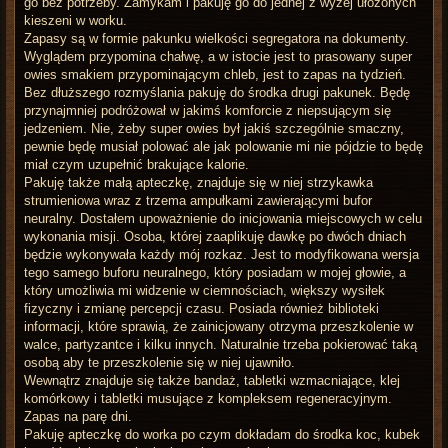
go bez potrzeby. Zamykam i pakuję go do jednej z wyżej ułożonych
kieszeni w worku.
Zapasy są w formie pakunku wielkości segregatora na dokumenty.
Wyglądem przypomina chałwę, a w istocie jest to prasowany super
owies smakiem przypominającym chleb, jest to zapas na tydzień.
Bez dłuższego rozmyślania pakuję do środka drugi pakunek. Będę
przynajmniej podróżował w jakimś komforcie z niepsującym się
jedzeniem. Nie, żeby super owies był jakiś szczególnie smaczny,
pewnie będę musiał polować ale jak polowanie mi nie pójdzie to będę
miał czym uzupełnić brakujące kalorie.
Pakuję także małą apteczkę, znajduje się w niej strzykawka
strumieniowa wraz z trzema ampułkami zawierającymi bufor
neuralny. Dostałem upoważnienie do inicjowania miejscowych w celu
wykonania misji. Osoba, której zaaplikuję dawkę po dwóch dniach
będzie wykonywała każdy mój rozkaz. Jest to modyfikowana wersja
tego samego buforu neuralnego, który posiadam w mojej głowie, a
który umożliwia mi widzenie w ciemnościach, większy wysiłek
fizyczny i zmianę percepcji czasu. Posiada również biblioteki
informacji, które sprawią, że zainicjowany otrzyma przeszkolenie w
walce, partyzantce i kilku innych. Naturalnie trzeba pokierować taką
osobą aby te przeszkolenie się w niej ujawniło.
Wewnątrz znajduje się także bandaż, tabletki wzmacniające, klej
komórkowy i tabletki musujące z kompleksem regeneracyjnym.
Zapas na parę dni.
Pakuję apteczkę do worka po czym dokładam do środka koc, kubek