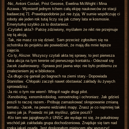
-Nic, Antoni Costari, Prist Gesese, Ewelina McWright i Mina
Aizawa.- Wymienił jednym tchem całą ekipę naukowców ze stacji
badawczej 71 -Prawdopodobnie już nie żyją. W sumie współczuję ci
roboty ale jeden rok tutaj liczy się jak cztery lata w kosmosie.
Emeryturkę szybko za to dostaniesz.
-Czytałeś akta?- Patrzę zdziwiony, myślałem że nikt nie przejmuje
się tą akcją.
-Tak, nie masz co się dziwić. Sam przecież zgłosiłem się na
ochotnika do projektu ale powiedzieli, że mają dla mnie lepsze
zajęcia.
-Co ty, Aliszer. Wszyscy czytali akta tej sprawy, to jest pierwsza
taka akcja na tym terenie od pierwszego kontaktu.- Odezwał się
Jacek zaaferowany. -Sprawa jest jawna więc nie było problemu ze
znalezieniem jej w bibliotece.
-Za długo cię ganiali po bagnach na ziemi stary.- Dopowiada
Stanisław. -Chłopaki zaczęli nawet obstawiać zakłady ilu żywych
sprowadzisz.
-Ja nic o tym nie wiem!- Wtrącił nagle drugi pilot.
-Xenobiolog, xenomikrobiolog, xenoetnolog i ochroniarz. Jak gdzieś
poszli to raczej razem.- Próbuję zamaskować skrępowanie zmianą
tematu. -Jacek, na pewno widziałeś mapy. Znasz je co najmniej tak
samo jak ja. Powiedz mi jak myślisz, gdzie poszli?
-Kto tam wie jajogłowych z UNSC ale wydaje mi się, że południowy
wschód jak zakładała grupa dochodzeniowa. Znajduje się tam nad
rzeką jakaś osada. Jest doskonałym miejscem aby wyruszyć