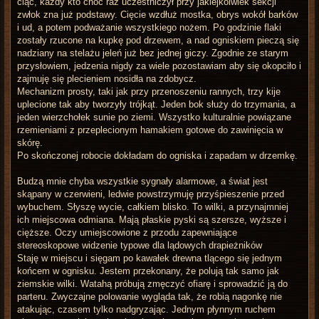
ciąć, każdy kto choć raz uczestniczył przy jakiejkolwiek sekcji
zwłok zna już podstawy. Cięcie wzdłuż mostka, obrys wokół barków
i ud, a potem podważanie wszystkiego nożem. Po godzinie flaki
zostały rzucone na kupkę pod drzewem, a nad ogniskiem pieczą się
nadziany na stelażu jeleń już bez jednej giczy. Zgodnie ze starym
przysłowiem, jedzenia nigdy za wiele pozostawiam aby się okopciło i
zajmuję się plecieniem nosidła na zdobycz.
Mechanizm prosty, taki jak przy przenoszeniu rannych, trzy kije
uplecione tak aby tworzyły trójkąt. Jeden bok służy do trzymania, a
jeden wierzchołek sunie po ziemi. Wszystko kulturalnie powiązane
rzemieniami z przeplecionym hamakiem gotowe do zawinięcia w
skórę.
Po skończonej robocie dokładam do ogniska i zapadam w drzemkę.
Budzą mnie chyba wszystkie sygnały alarmowe, a świat jest
skąpany w czerwieni, ledwie powstrzymuję przyśpieszenie przed
wybuchem. Słyszę wycie, całkiem blisko. To wilki, a przynajmniej
ich miejscowa odmiana. Mają płaskie pyski są szersze, wyższe i
cięższe. Oczy umiejscowione z przodu zapewniające
stereoskopowe widzenie typowe dla lądowych drapieżników
Staję w miejscu i sięgam po kawałek drewna tlącego się jednym
końcem w ognisku. Jestem przekonany, że polują tak samo jak
ziemskie wilki. Watahą próbują zmęczyć ofiarę i sprowadzić ją do
parteru. Zwyczajne polowanie wygląda tak, że robią nagonkę nie
atakując, czasem tylko nadgryzając. Jednym płynnym ruchem