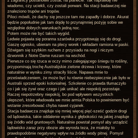
z zagranicy postanowili zostać na planecie. Tak naprawdę nie
wiadomo, czy uciekli, czy zostali porwani. Na stacji badawczej nie
znaleziono trupów ani tropów.
Piloci mówili, że dachy się jeszcze tam nie zapadły i dobrze. Akurat
będzie popołudnie jak tam dojdę to przynajmniej pożyję sobie we
względnie dobrych warunkach jedną noc.
Potem może nie być takich wygód.
Ledwie pojawia się poranna szarówka przygotowuję się do drogi.
Gaszę ognisko, ubieram na plecy worek i wkładam ramiona w paski.
Dźwigam się szybkim ruchem z przysiadu na nogi i niczym
dzwonnik z Notre Dame ruszam na wschód.
Pierwsze co się rzuca w oczy mimo zalegającego śniegu to rośliny,
przypominają trochę Australijskie zielone drzewa i krzewy, które
naturalnie w wyniku zimy straciły liście. Napawa mnie to
przeświadczeniem, że może być tu równie niebezpiecznie jak było w
Australii sprzed epoki kolonialnej. Szkolenie co prawda tłumaczyło
co i jak się żywi oraz czego i jak unikać ale niepokój pozostaje.
Raczej niepotrzebny niepokój, bo pod wpływem wszystkich
ulepszeń, które władowała we mnie armia Polska to powinienem być
wstanie zresorbować chyba nawet cyjanek.
Stacja badawcza znajduje się mniej więcej pięć-sześć godzin drogi
od lądowiska, takie oddalenie wynika z głębokości na jakiej znajduje
się źródło wód gruntowych. Naturalnie powstał pomysł aby urządzić
lądowisko zaraz przy obozie ale wyrosła teza, że miałoby to
prawdopodobnie negatywny wpływ na źródło wody pitnej. Pomysł