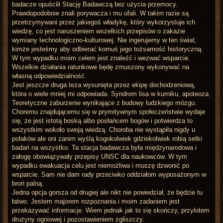
badacze opuścili Stację Badawczą bez użycia przemocy.
Prawdopodobnie znali porywacza i mu ufali. W takim razie są
przetrzymywani przez jakiegoś władykę, który wykorzystuje ich
wiedzę, co jest naruszeniem wszelkich przepisów o zakazie
wymiany technologiczno-kulturowej. Nie ingerujemy w ten świat,
kimże jesteśmy aby odbierać komuś jego tożsamość historyczną.
W tym wypadku moim celem jest znaleźć i wezwać wsparcie.
Wszelkie działania ratunkowe będę zmuszony wykonywać na
własną odpowiedzialność.
Jest jeszcze druga teza wysunięta przez ekipę dochodzeniową,
która o wiele mniej mi odpowiada. Syndrom lisa w kurniku, apoteoza.
Teoretyczne zaburzenie wynikające z budowy ludzkiego mózgu.
Choremu znajdującemu się w prymitywnym społeczeństwie wydaje
się, że jest istotą boską albo posłańcem bogów i potwierdza to
wszystkim wokoło swoją wiedzą. Choroba nie wystąpiła nigdy u
polaków ale oni zanim wyślą kogokolwiek gdziekolwiek robią setki
badań na wszystko. Ta stacja badawcza była międzynarodowa i
załogę obowiązywały przepisy UNSC dla naukowców. W tym
wypadku ewakuacja celu jest niemożliwa i muszę dzwonić po
wsparcie. Sam nie dam rady przeciwko oddziałom wyposażonym w
broń palną.
Jedna opcja gorsza od drugiej ale nikt nie powiedział, że będzie tu
łatwo. Jestem majorem rozpoznania i moim zadaniem jest
przekazywać informacje. Wiem jednak jak to się skończy, przylotem
drużyny ogniowej i pozostawieniem zgliszczy.