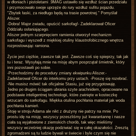
w dłoniach i pistoletami .9MAG ustawiło się wzdłuż ścian przedziału
i przymocowało swoje uprzęże do rury wzdłuż sufitu pojazdu.
"Zbytek łaski, za niedługo będą na trasie powrotnej." Pomyślał
Aliszer.
-Dobra! Major zwiadu, opuścić sarkofag!- Zadeklarował Oficer
Oddziału osłaniającego.
Aliszer jednym szarpnięciem ramienia otworzył mechanizm
sarkofagu i wyszedł z miękkiej otuliny klaustrofobicznego wnętrza
rozprostowując ramiona.
Życie jest ciężkie, zawsze tak jest. Zawsze coś się spieprzy, tak jak
tu i teraz. Wysyłają mnie na misję abym posprzątał śmietnik, który
inni pozostawili po sobie.
-Przechodzimy do procedury zmiany ekwipunku Aliszer.-
Zadeklarował Oficer do interkomu przy ustach. -Proszę się rozebrać.
-Nie musisz mówić tak oficjalnie Stasiu, już się przygotowuję.
Jedno po drugim ściągam ubrania szyte arachnidem, opracowane na
podstawie inteligentnej technologii, które zwinięte w kosteczkę
wrzucam do sarkofagu. Miękka otulina pochłania materiał jak woda
pochłania kamień.
Stoję w stroju Adama ale nikt z drużyny nie patrzy na mnie. Po
prostu idę na misję, wszyscy przeszliśmy już kwarantannę i nasze
ciała są wyjałowione z ziemskich chorób, tak więc mieliśmy
wszyscy wcześniej okazję podziwiać się w całej okazałości. Zresztą
zgromadzeni są tu ludzie bywali w świecie i byle czym się nie