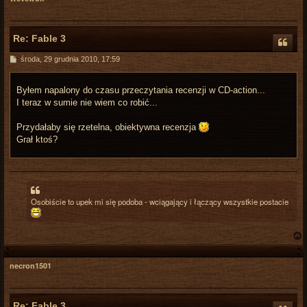
r
Re: Fable 3
P
środa, 29 grudnia 2010, 17:59
o
s
t
Byłem napalony do czasu przeczytania recenzji w CD-action...
I teraz w sumie nie wiem co robić...
Przydałaby się rzetelna, obiektywna recenzja
Grał ktoś?
Osobiście to upek mi się podoba - wciągający i łączący wszystkie postacie
necron1501
r
Re: Fable 3