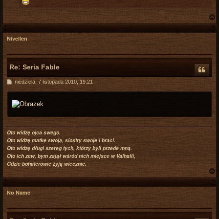
Nivellen
r
Re: Seria Fable
P
niedziela, 7 listopada 2010, 19:21
o
s
t
Oto widzę ojca swego.
Oto widzę matkę swoją, siostry swoje i braci.
Oto widzę długi szereg tych, którzy byli przede mną.
Oto ich zew, bym zajął wśród nich miejsce w Valhalli,
Gdzie bohaterowie żyją wiecznie.
No Name
r