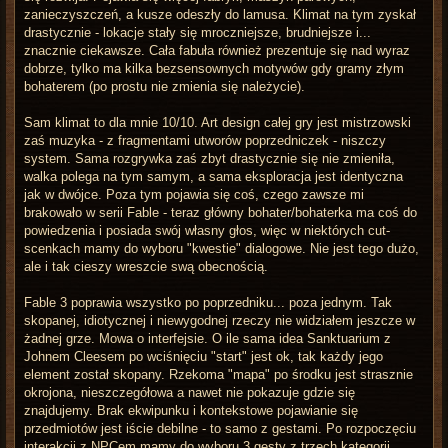
zanieczyszczeń, a kusze odeszły do lamusa. Klimat na tym zyskał
drastycznie - lokacje stały się mroczniejsze, brudniejsze i...
znacznie ciekawsze. Cała fabuła również prezentuje się nad wyraz
dobrze, tylko ma kilka bezsensownych motywów gdy gramy złym
bohaterem (po prostu nie zmienia się należycie).
Sam klimat to dla mnie 10/10. Art design całej gry jest mistrzowski
zaś muzyka - z fragmentami utworów poprzedniczek - niszczy
system. Sama rozgrywka zaś zbyt drastycznie się nie zmieniła,
walka polega na tym samym, a sama eksploracja jest identyczna
jak w dwójce. Poza tym pojawia się coś, czego zawsze mi
brakowało w serii Fable - teraz główny bohater/bohaterka ma coś do
powiedzenia i posiada swój własny głos, więc w niektórych cut-
scenkach mamy do wyboru "kwestie" dialogowe. Nie jest tego dużo,
ale i tak cieszy wreszcie swą obecnością.
Fable 3 poprawia wszystko po poprzedniku... poza jednym. Tak
skopanej, idiotycznej i niewygodnej rzeczy nie widziałem jeszcze w
żadnej grze. Mowa o interfejsie. O ile sama idea Sanktuarium z
Johnem Cleesem po wciśnięciu "start" jest ok, tak każdy jego
element został skopany. Rzekoma "mapa" po środku jest strasznie
okrojona, nieszczegółowa a nawet nie pokazuje gdzie się
znajdujemy. Brak ekwipunku i kontekstowe pojawianie się
przedmiotów jest iście debilne - to samo z gestami. Po rozpoczęciu
interakcji z NPCem mamy do wyboru 3 gesty z trzech kategorii