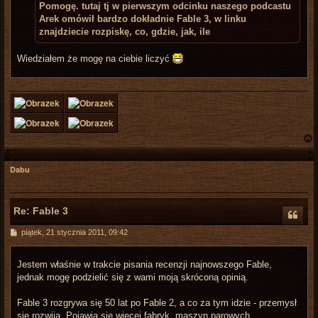
Pomogę. tutaj tj w pierwszym odcinku naszego podcastu
Arek omówił bardzo dokładnie Fable 3, w linku
znajdziecie rozpiskę, co, gdzie, jak, ile
Wiedziałem że mogę na ciebie liczyć
Dabu
r
Re: Fable 3
P
piątek, 21 stycznia 2011, 09:42
o
s
t
Jestem właśnie w trakcie pisania recenzji najnowszego Fable,
jednak mogę podzielić się z wami moją skróconą opinią.
Fable 3 rozgrywa się 50 lat po Fable 2, a co za tym idzie - przemysł
się rozwija. Pojawia się więcej fabryk, maszyn parowych,