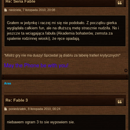
Re: Seria Fable
P
niedziela, 7 listopada 2010, 20:08
o
s
t
Grałem w jedynkę i raczej mi się nie podobało. Z początku gierka
wyglądała całkiem fun, ale na dłuższą metę strasznie nudziła. No i
jeszcze ta wciągająca fabuła (Akademia bohaterów, zemsta za
spalenie rodzinnej wioski), że ręce opadają.
"Mistrz gry nie ma duszy! Sprzedał ją diabłu za tabelę trafień krytycznych!"
May the Phone be with you!
Aras
r
Re: Fable 3
P
poniedziałek, 8 listopada 2010, 00:24
o
s
t
niebawem ogram 3 to sie wypowiem sie.