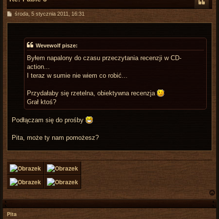
P
środa, 5 stycznia 2011, 16:31
o
s
t
Wevewolf pisze:
Byłem napalony do czasu przeczytania recenzji w CD-
action...
I teraz w sumie nie wiem co robić...
Przydałaby się rzetelna, obiektywna recenzja
Grał ktoś?
Podłączam się do prośby
Pita, może ty nam pomożesz?
Pita
r