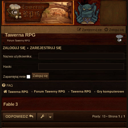
Zarejestruj się
Zaloguj się
Tawerna RPG
Forum Tawerny RPG
ZALOGUJ SIĘ
•
ZAREJESTRUJ SIĘ
Nazwa użytkownika:
Hasło:
Zapamiętaj mnie
FAQ
Forum Tawerny RPG
Tawerna RPG
Gry komputerowe
Tawerna RPG
Fable 3
ODPOWIEDZ
Posty: 13 • Strona
z
1
1