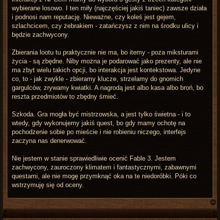
wybierane losowo. I ten miły (najczęściej jakiś taniec) zawsze działa
i podnosi nam reputację. Nieważne, czy koleś jest gejem,
szlachcicem, czy żebrakiem - zatańczysz z nim na środku ulicy i
będzie zachwycony.
Zbierania lootu tu praktycznie nie ma, bo itemy - poza miksturami
życia - są zbędne. Niby można je podarować jako prezenty, ale nie
ma zbyt wielu takich opcji, bo interakcja jest kontekstowa. Jedyne
co, to - jak zwykle - zbieramy klucze, strzelamy do gnomich
gargulców, zrywamy kwiatki. A nagrodą jest albo kasa albo broń, bo
reszta przedmiotów to zbędny śmieć.
Szkoda. Gra mogła być mistrzowska, a jest tylko świetna - i to
wtedy, gdy wykonujemy jakiś quest, bo gdy mamy ochotę na
pochodzenie sobie po mieście i nie robieniu niczego, interfejs
zaczyna nas denerwować.
Nie jestem w stanie sprawiedliwie ocenić Fable 3. Jestem
zachwycony, zauroczony klimatem i fantastycznymi, zabawnymi
questami, ale nie mogę przymknąć oka na te niedoróbki. Póki co
wstrzymuję się od oceny.