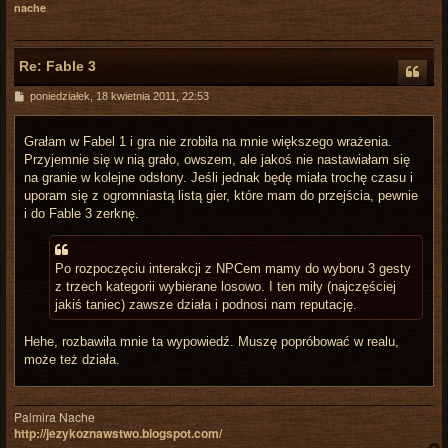
nache
r
Re: Fable 3
P
poniedziałek, 18 kwietnia 2011, 22:53
o
s
t
Grałam w Fabel 1 i gra nie zrobiła na mnie większego wrażenia.
Przyjemnie się w nią grało, owszem, ale jakoś nie nastawiałam się
na granie w kolejne odsłony. Jeśli jednak będę miała trochę czasu i
uporam się z ogromniastą listą gier, które mam do przejścia, pewnie
i do Fable 3 zerknę.
Po rozpoczęciu interakcji z NPCem mamy do wyboru 3 gesty
z trzech kategorii wybierane losowo. I ten miły (najczęściej
jakiś taniec) zawsze działa i podnosi nam reputację.
Hehe, rozbawiła mnie ta wypowiedź. Muszę popróbować w realu,
może też działa.
Palmira Nache
http://jezykoznawstwo.blogspot.com/