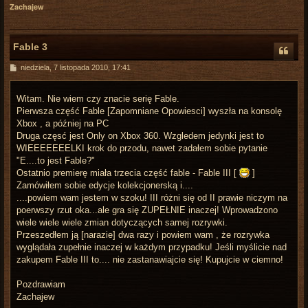
Zachajew
Fable 3
P
niedziela, 7 listopada 2010, 17:41
o
s
t
Witam. Nie wiem czy znacie serię Fable.
Pierwsza część Fable [Zapomniane Opowiesci] wyszła na konsolę
Xbox , a później na PC
Druga częsć jest Only on Xbox 360. Wzgledem jedynki jest to
WIEEEEEEELKI krok do przodu, nawet zadałem sobie pytanie
"E....to jest Fable?"
Ostatnio premierę miała trzecia część fable - Fable III [
]
Zamówiłem sobie edycje kolekcjonerską i....
....powiem wam jestem w szoku! III różni się od II prawie niczym na
poerwszy rzut oka...ale gra się ZUPEŁNIE inaczej! Wprowadzono
wiele wiele wiele zmian dotyczących samej rozrywki.
Przeszedłem ją [narazie] dwa razy i powiem wam , że rozrywka
wyglądała zupełnie inaczej w każdym przypadku! Jeśli myślicie nad
zakupem Fable III to.... nie zastanawiajcie się! Kupujcie w ciemno!
Pozdrawiam
Zachajew