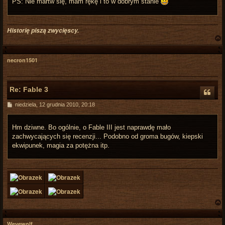
PS: Nie martw się, mam rękę i to w dobrym stanie
Historię piszą zwycięscy.
necron1501
r
Re: Fable 3
P
niedziela, 12 grudnia 2010, 20:18
o
s
t
Hm dziwne. Bo ogólnie, o Fable III jest naprawdę mało
zachwycających się recenzji... Podobno od groma bugów, kiepski
ekwipunek, magia za potężna itp.
Wevewolf