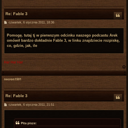
Re: Fable 3
P
czwartek, 6 stycznia 2011, 18:36
o
s
t
Pomogę. tutaj tj w pierwszym odcinku naszego podcastu Arek
omówił bardzo dokładnie Fable 3, w linku znajdziecie rozpiskę,
co, gdzie, jak, ile
Har Har Har
necron1501
r
Re: Fable 3
P
czwartek, 6 stycznia 2011, 21:51
o
s
t
Pita pisze: