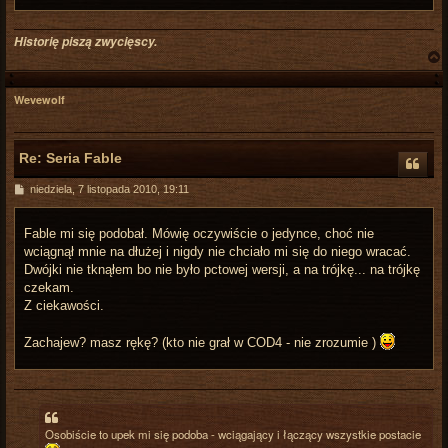
Historię piszą zwycięscy.
Wevewolf
r
Re: Seria Fable
P
niedziela, 7 listopada 2010, 19:11
o
s
t
Fable mi się podobał. Mówię oczywiście o jedynce, choć nie
wciągnął mnie na dłużej i nigdy nie chciało mi się do niego wracać.
Dwójki nie tknąłem bo nie było pctowej wersji, a na trójkę... na trójkę
czekam.
Z ciekawości.
Zachajew? masz rękę? (kto nie grał w COD4 - nie zrozumie )
Osobiście to upek mi się podoba - wciągający i łączący wszystkie postacie