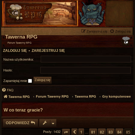
Zarejestruj się
Zaloguj się
Tawerna RPG
Forum Tawerny RPG
ZALOGUJ SIĘ
•
ZAREJESTRUJ SIĘ
Nazwa użytkownika:
Hasło:
Zapamiętaj mnie
FAQ
Forum Tawerny RPG
Tawerna RPG
Gry komputerowe
Tawerna RPG
W co teraz gracie?
ODPOWIEDZ
Posty: 1432
Strona
Poprzednia
85
z
85
1
81
82
83
84
85
…