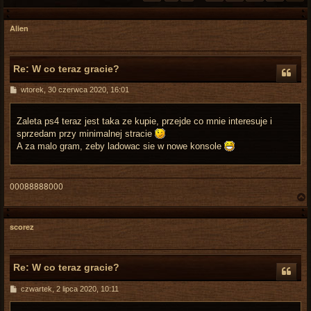
Alien
Re: W co teraz gracie?
P
wtorek, 30 czerwca 2020, 16:01
o
s
t
Zaleta ps4 teraz jest taka ze kupie, przejde co mnie interesuje i
sprzedam przy minimalnej stracie
A za malo gram, zeby ladowac sie w nowe konsole
00088888000
scorez
r
Re: W co teraz gracie?
P
czwartek, 2 lipca 2020, 10:11
o
s