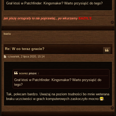
t
Grał ktoś w Patchfinder: Kingsmaker? Warto przysiąść do tego?
jak piszę ortografy to nie poprawiaj... po wkurzamy
BAZYL'E
kaziu
r
Re: W co teraz gracie?
P
czwartek, 2 lipca 2020, 15:14
o
s
t
scorez
pisze:
↑
Grał ktoś w Patchfinder: Kingsmaker? Warto przysiąść do
tego?
Tak, polecam bardzo. Uważaj na poziom trudności bo mnie weterana
braku uczciwości w grach komputerowych zaskoczyło mocno
.