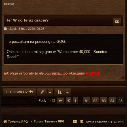
scorez
r
Re: W co teraz gracie?
P
piątek, 3 lipca 2020, 09:08
o
s
t
To poczekam na przecenę na GOG.
Obecnie zdarza mi się grać w "Warhammer 40,000 - Sanctus
Reach"
jak piszę ortografy to nie poprawiaj... po wkurzamy
BAZYL'E
ODPOWIEDZ
r
Posty: 1432
Strona
Poprzednia
85
z
85
1
81
82
83
84
85
…
Forum Tawerny RPG
Tawerna RPG
Strefa czasowa
UTC+02:00