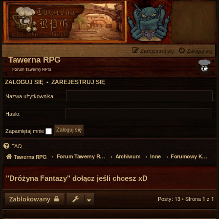
Zarejestruj się
Zaloguj się
Tawerna RPG
Forum Tawerny RPG
ZALOGUJ SIĘ
•
ZAREJESTRUJ SIĘ
Nazwa użytkownika:
Hasło:
Zapamiętaj mnie
FAQ
Forum Tawerny RPG
Archiwum
Inne
Forumowy Komiks
Tawerna RPG
"Dróżyna Fantazy" dołącz jeśli chcesz xD
Zablokowany
Posty: 13 • Strona
z
1
1