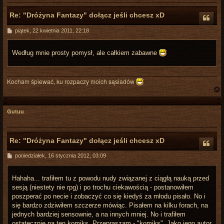
Re: "Dróżyna Fantazy" dołącz jeśli chcesz xD
P
piątek, 22 kwietnia 2011, 22:18
o
s
t
Według mnie prosty pomysł, ale całkiem zabawne
Kocham śpiewać, ku rozpaczy moich sąsiadów
Gutuu
r
Re: "Dróżyna Fantazy" dołącz jeśli chcesz xD
P
poniedziałek, 16 stycznia 2012, 03:09
o
s
t
Hahaha... trafiłem tu z powodu nudy związanej z ciągłą nauką przed
sesją (niestety nie rpg) i po trochu ciekawością - postanowiłem
poszperać po necie i zobaczyć co się kiedyś za młodu pisało. No i
się bardzo zdziwiłem szczerze mówiąc. Pisałem na kilku forach, na
jednych bardziej sensownie, a na innych mniej. No i trafiłem
ostatecznie na ten komiks. Przepraszam - "komiks". Jako jego autor