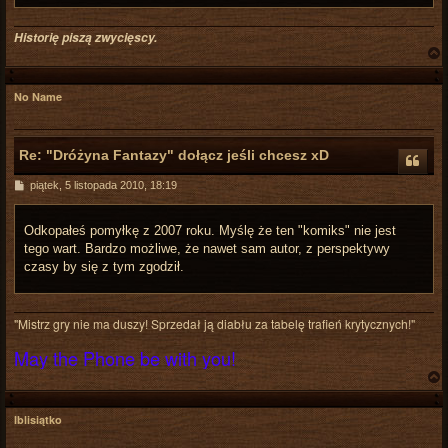
Historię piszą zwycięscy.
No Name
r
Re: "Dróżyna Fantazy" dołącz jeśli chcesz xD
P
piątek, 5 listopada 2010, 18:19
o
s
t
Odkopałeś pomyłkę z 2007 roku. Myślę że ten "komiks" nie jest
tego wart. Bardzo możliwe, że nawet sam autor, z perspektywy
czasy by się z tym zgodził.
"Mistrz gry nie ma duszy! Sprzedał ją diabłu za tabelę trafień krytycznych!"
May the Phone be with you!
Iblisiątko
r