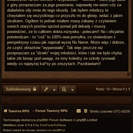
z góry przepraszam za jego powstanie, naprawdę nie wiem cóż za
diabelskie siły mnie do tego skusiły. Jak byłem młodszy to
chwytałem się wszystkiego co przyszło mi do głowy, widać z jakim
skutkiem. Ogółem to jednak miałem masę zabawy z czytaniem
swoich starych postów sprzed ponad pół dekady i muszę
powiedzieć, że to całkiem dobra rozrywka - polecam!! No i oficjalnie
potwierdzam - to "coś" to 100%-owa pomyłka, co stwierdzam z
perspektywy czasu jak napisał wyżej No Name. Może więc i dobrze,
że część obrazków "wyparowała". Tak więc jeszcze raz
przepraszam za "dzieło" mojej młodości, które i tak nie było chyba
takie złe biorąc pod uwagę, że inny koledzy ze szkoły rysowali
wtedy co najwyżej kut*sy po zeszytach. Pozdrawiam!!
Zablokowany
Posty: 13 • Strona
z
1
1
r
Forum Tawerny RPG
Tawerna RPG
Strefa czasowa
UTC+02:00
Technologię dostarcza
phpBB
® Forum Software © phpBB Limited
WildWest style V.3.4.0 by
FanFanlaTuFlippe
Polski pakiet językowy dostarcza
phpBB.pl