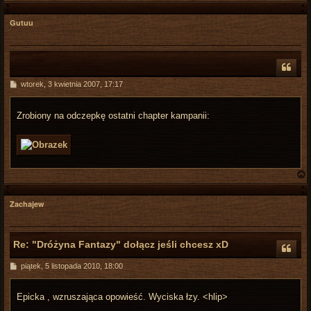
Gutuu
r
P
wtorek, 3 kwietnia 2007, 17:17
o
s
t
Zrobiony na odczepkę ostatni chapter kampanii:
Zachajew
r
Re: "Dróżyna Fantazy" dołącz jeśli chcesz xD
P
piątek, 5 listopada 2010, 18:00
o
s
t
Epicka , wzruszająca opowieść. Wyciska łzy. <hlip>