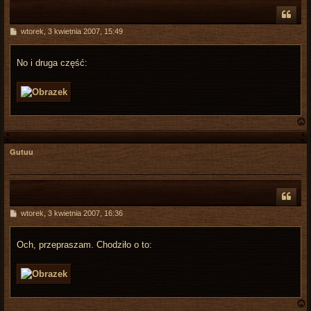
P
wtorek, 3 kwietnia 2007, 15:49
o
s
t
No i druga część:
Gutuu
r
P
wtorek, 3 kwietnia 2007, 16:36
o
s
t
Och, przepraszam. Chodziło o to: