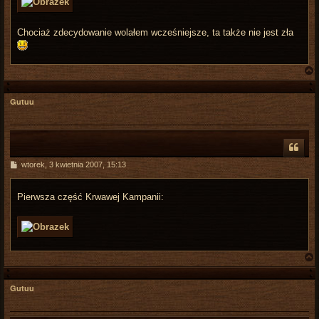
Chociaż zdecydowanie wolałem wcześniejsze, ta także nie jest zła
Gutuu
r
P
wtorek, 3 kwietnia 2007, 15:13
o
s
t
Pierwsza część Krwawej Kampanii:
Gutuu
r