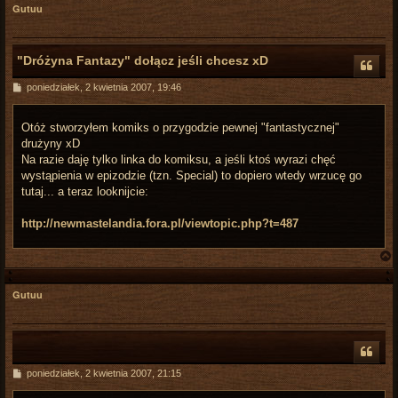
Gutuu
"Dróżyna Fantazy" dołącz jeśli chcesz xD
P
poniedziałek, 2 kwietnia 2007, 19:46
o
s
t
Otóż stworzyłem komiks o przygodzie pewnej "fantastycznej"
drużyny xD
Na razie daję tylko linka do komiksu, a jeśli ktoś wyrazi chęć
wystąpienia w epizodzie (tzn. Special) to dopiero wtedy wrzucę go
tutaj... a teraz looknijcie:
http://newmastelandia.fora.pl/viewtopic.php?t=487
Gutuu
r
P
poniedziałek, 2 kwietnia 2007, 21:15
o
s