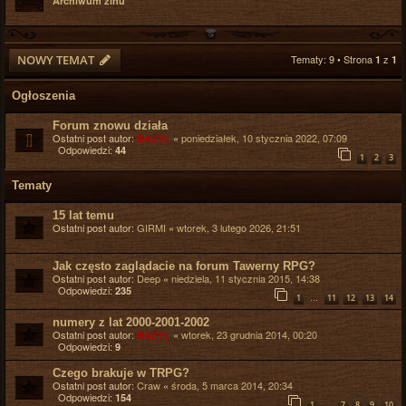
Archiwum zinu
NOWY TEMAT
Tematy: 9 • Strona
z
1
1
Ogłoszenia
Forum znowu działa
Ostatni post autor:
«
poniedziałek, 10 stycznia 2022, 07:09
BAZYL
Odpowiedzi:
44
1
2
3
Tematy
15 lat temu
Ostatni post autor:
GIRMI
«
wtorek, 3 lutego 2026, 21:51
Jak często zaglądacie na forum Tawerny RPG?
Ostatni post autor:
Deep
«
niedziela, 11 stycznia 2015, 14:38
Odpowiedzi:
235
…
1
11
12
13
14
numery z lat 2000-2001-2002
Ostatni post autor:
«
wtorek, 23 grudnia 2014, 00:20
BAZYL
Odpowiedzi:
9
Czego brakuje w TRPG?
Ostatni post autor:
Craw
«
środa, 5 marca 2014, 20:34
Odpowiedzi:
154
…
1
7
8
9
10