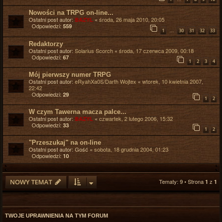
Nowości na TRPG on-line...
Ostatni post autor:
«
środa, 26 maja 2010, 20:05
BAZYL
Odpowiedzi:
559
…
1
30
31
32
33
Redaktorzy
Ostatni post autor:
Solarius Scorch
«
środa, 17 czerwca 2009, 00:18
Odpowiedzi:
67
1
2
3
4
Mój pierwszy numer TRPG
Ostatni post autor:
eRyahXa0S/Darth Wojtex
«
wtorek, 10 kwietnia 2007,
22:42
Odpowiedzi:
29
1
2
W czym Tawerna macza palce...
Ostatni post autor:
«
czwartek, 2 lutego 2006, 15:32
BAZYL
Odpowiedzi:
33
1
2
"Przeszukaj" na on-line
Ostatni post autor:
Gość
«
sobota, 18 grudnia 2004, 01:23
Odpowiedzi:
10
NOWY TEMAT
Tematy: 9 • Strona
z
1
1
TWOJE UPRAWNIENIA NA TYM FORUM