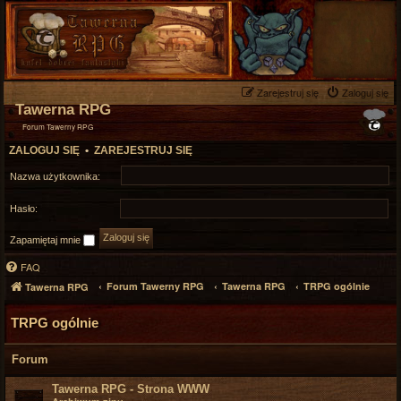
Zarejestruj się
Zaloguj się
Tawerna RPG
Forum Tawerny RPG
ZALOGUJ SIĘ
•
ZAREJESTRUJ SIĘ
Nazwa użytkownika:
Hasło:
Zapamiętaj mnie
FAQ
Forum Tawerny RPG
Tawerna RPG
TRPG ogólnie
Tawerna RPG
TRPG ogólnie
Forum
Tawerna RPG - Strona WWW