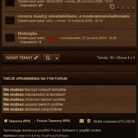
Ostatni post autor:
WinterWolf
«
środa, 28 czerwca 2006, 15:07
Odpowiedzi:
61
1
2
3
4
roznice miedzy smiertelnikami, a moderatorami/adminami
Ostatni post autor:
laRy
«
środa, 13 kwietnia 2005, 18:13
Historyjka
Ostatni post autor:
«
poniedziałek, 27 grudnia 2004, 18:26
BAZYL
Odpowiedzi:
3
NOWY TEMAT
Tematy: 30 • Strona
z
1
1
TWOJE UPRAWNIENIA NA TYM FORUM
Nie możesz
tworzyć nowych tematów
Nie możesz
odpowiadać w tematach
Nie możesz
zmieniać swoich postów
Nie możesz
usuwać swoich postów
Nie możesz
dodawać załączników
Forum Tawerny RPG
Tawerna RPG
Strefa czasowa
UTC+02:00
Technologię dostarcza
phpBB
® Forum Software © phpBB Limited
WildWest style V.3.4.0 by
FanFanlaTuFlippe