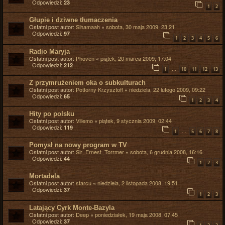
Odpowiedzi:
23
1
2
Głupie i dziwne tłumaczenia
Ostatni post autor:
Sihamaah
«
sobota, 30 maja 2009, 23:21
Odpowiedzi:
97
1
2
3
4
5
6
Radio Maryja
Ostatni post autor:
Phoven
«
piątek, 20 marca 2009, 17:04
Odpowiedzi:
212
…
1
10
11
12
13
Z przymrużeniem oka o subkulturach
Ostatni post autor:
Potforny Krzysztoff
«
niedziela, 22 lutego 2009, 09:22
Odpowiedzi:
65
1
2
3
4
Hity po polsku
Ostatni post autor:
Villemo
«
piątek, 9 stycznia 2009, 02:44
Odpowiedzi:
119
…
1
5
6
7
8
Pomysł na nowy program w TV
Ostatni post autor:
Sir_Ernest_Torrmer
«
sobota, 6 grudnia 2008, 16:16
Odpowiedzi:
44
1
2
3
Mortadela
Ostatni post autor:
starcu
«
niedziela, 2 listopada 2008, 19:51
Odpowiedzi:
37
1
2
3
Latający Cyrk Monte-Bazyla
Ostatni post autor:
Deep
«
poniedziałek, 19 maja 2008, 07:45
Odpowiedzi:
37