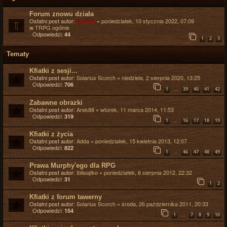
Forum znowu działa
Ostatni post autor:
«
poniedziałek, 10 stycznia 2022, 07:09
BAZYL
w
TRPG ogólnie
Odpowiedzi:
44
1
2
3
Tematy
Kfiatki z sesji...
Ostatni post autor:
Solarius Scorch
«
niedziela, 2 sierpnia 2020, 13:25
Odpowiedzi:
706
…
1
39
40
41
42
Zabawne obrazki
Ostatni post autor:
Arek88
«
wtorek, 11 marca 2014, 11:53
Odpowiedzi:
319
…
1
16
17
18
19
Kfiatki z życia
Ostatni post autor:
Adda
«
poniedziałek, 15 kwietnia 2013, 12:07
Odpowiedzi:
822
…
1
46
47
48
49
Prawa Murphy'ego dla RPG
Ostatni post autor:
Iblisiątko
«
poniedziałek, 6 sierpnia 2012, 22:32
Odpowiedzi:
31
1
2
Kfiatki z forum tawerny
Ostatni post autor:
Solarius Scorch
«
środa, 26 października 2011, 20:33
Odpowiedzi:
154
…
1
7
8
9
10