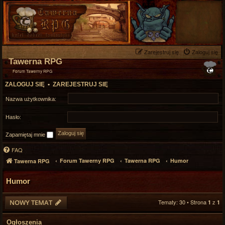
Zarejestruj się
Zaloguj się
Tawerna RPG
Forum Tawerny RPG
ZALOGUJ SIĘ
•
ZAREJESTRUJ SIĘ
Nazwa użytkownika:
Hasło:
Zapamiętaj mnie
FAQ
Forum Tawerny RPG
Tawerna RPG
Humor
Tawerna RPG
Humor
NOWY TEMAT
Tematy: 30 • Strona
z
1
1
Ogłoszenia