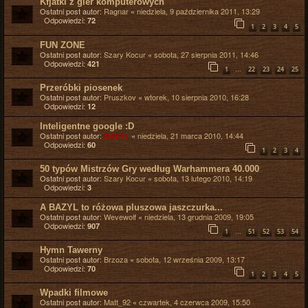
Kfjatki z gier komputerowych
Ostatni post autor:
Ragnar
«
niedziela, 9 października 2011, 13:29
Odpowiedzi:
72
1
2
3
4
5
FUN ZONE
Ostatni post autor:
Szary Kocur
«
sobota, 27 sierpnia 2011, 14:46
Odpowiedzi:
421
…
1
22
23
24
25
Przeróbki piosenek
Ostatni post autor:
Pruszkov
«
wtorek, 10 sierpnia 2010, 16:28
Odpowiedzi:
12
Inteligentne google :D
Ostatni post autor:
«
niedziela, 21 marca 2010, 14:44
BAZYL
Odpowiedzi:
60
1
2
3
4
50 typów Mistrzów Gry według Warhammera 40.000
Ostatni post autor:
Szary Kocur
«
sobota, 13 lutego 2010, 14:19
Odpowiedzi:
3
A BAZYL to różowa pluszowa jaszczurka...
Ostatni post autor:
Wevewolf
«
niedziela, 13 grudnia 2009, 19:05
Odpowiedzi:
907
…
1
51
52
53
54
Hymn Tawerny
Ostatni post autor:
Brzoza
«
sobota, 12 września 2009, 13:17
Odpowiedzi:
70
1
2
3
4
5
Wpadki filmowe
Ostatni post autor:
Matt_92
«
czwartek, 4 czerwca 2009, 15:50