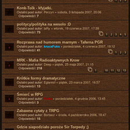
1
2
3
Konk-Tolk - kfyjatki.
Ostatni post autor:
Perzyn
«
sobota, 3 listopada 2007, 20:06
Odpowiedzi:
7
politycy/polityka na wesolo :D
Ostatni post autor:
laRy
«
wtorek, 19 czerwca 2007, 17:39
Odpowiedzi:
73
1
2
3
4
5
Rozprawa nad humorem marnym - Taferna PGR
Ostatni post autor:
«
poniedziałek, 4 czerwca 2007, 19:12
krucaFuks
Odpowiedzi:
41
1
2
3
MRK - Mafia Radioaktywnych Krow
Ostatni post autor:
Deep
«
piątek, 25 maja 2007, 21:15
Odpowiedzi:
218
…
1
10
11
12
13
Krótkie formy dramatyczne
Ostatni post autor:
Eglarest
«
piątek, 23 marca 2007, 16:57
Odpowiedzi:
13
Śmierć w RPG
Ostatni post autor:
«
poniedziałek, 4 grudnia 2006, 13:45
Falka
Odpowiedzi:
3
Zabawne cytaty z TRPG
Ostatni post autor:
Bortasz
«
środa, 4 października 2006, 18:47
Odpowiedzi:
15
Gdzie siepodziało poroże Sir Torpedy ;)