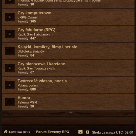
Informacje ogólne, ogłoszenia, propozycje zmian i opinie.
Tematy:
10
Gry komputerowe
cRPG Corner
Tematy:
165
Gry fabularne (RPG)
Kącik Gier Fabularnych
Tematy:
447
Książki, komiksy, filmy i seriale
Biblioteka Światów
Tematy:
84
Gry planszowe i karciane
Kącik Gier Towarzyskich
Tematy:
67
Twórczość własna, poezja
Polana Lorien
Tematy:
889
Humor
Taferna PGR
Tematy:
30
Forum Tawerny RPG
Tawerna RPG
Strefa czasowa
UTC+02:00