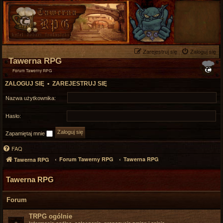
Zarejestruj się
Zaloguj się
Tawerna RPG
Forum Tawerny RPG
ZALOGUJ SIĘ
•
ZAREJESTRUJ SIĘ
Nazwa użytkownika:
Hasło:
Zapamiętaj mnie
FAQ
Forum Tawerny RPG
Tawerna RPG
Tawerna RPG
Tawerna RPG
Forum
TRPG ogólnie