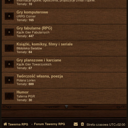
Informacje ogólne, ogłoszenia, propozycje zmian i opinie.
Tematy:
10
Gry komputerowe
cRPG Corner
Tematy:
165
Gry fabularne (RPG)
Kącik Gier Fabularnych
Tematy:
447
Książki, komiksy, filmy i seriale
Biblioteka Światów
Tematy:
84
Gry planszowe i karciane
Kącik Gier Towarzyskich
Tematy:
67
Twórczość własna, poezja
Polana Lorien
Tematy:
889
Humor
Taferna PGR
Tematy:
30
Forum Tawerny RPG
Tawerna RPG
Strefa czasowa
UTC+02:00