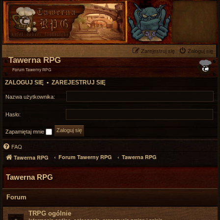
Zarejestruj się
Zaloguj się
Tawerna RPG
Forum Tawerny RPG
ZALOGUJ SIĘ
•
ZAREJESTRUJ SIĘ
Nazwa użytkownika:
Hasło:
Zapamiętaj mnie
FAQ
Forum Tawerny RPG
Tawerna RPG
Tawerna RPG
Tawerna RPG
Forum
TRPG ogólnie