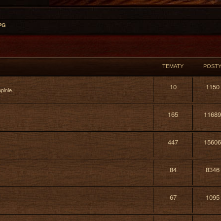
PG
TEMATY
POST
10
1150
pinie.
165
11689
447
15606
84
8346
67
1095