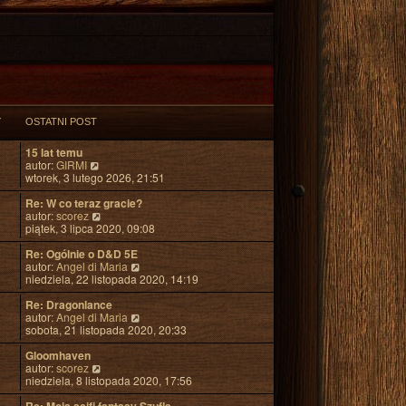
Y
OSTATNI POST
15 lat temu
W
autor:
GIRMI
y
wtorek, 3 lutego 2026, 21:51
ś
w
Re: W co teraz gracie?
i
W
autor:
scorez
e
y
piątek, 3 lipca 2020, 09:08
t
ś
l
w
Re: Ogólnie o D&D 5E
n
i
W
autor:
Angel di Maria
a
e
y
niedziela, 22 listopada 2020, 14:19
j
t
ś
n
l
w
Re: Dragonlance
o
n
i
W
autor:
Angel di Maria
w
a
e
y
sobota, 21 listopada 2020, 20:33
s
j
t
ś
z
n
l
w
Gloomhaven
y
o
W
n
i
autor:
scorez
p
w
y
a
e
niedziela, 8 listopada 2020, 17:56
o
s
ś
j
t
s
z
w
n
l
Re: Moja scifi fantasy Szufla…