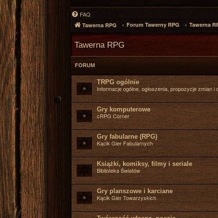
FAQ
Forum Tawerny RPG
Tawerna R
Tawerna RPG
Tawerna RPG
FORUM
TRPG ogólnie
Informacje ogólne, ogłoszenia, propozycje zmian i o
Gry komputerowe
cRPG Corner
Gry fabularne (RPG)
Kącik Gier Fabularnych
Książki, komiksy, filmy i seriale
Biblioteka Światów
Gry planszowe i karciane
Kącik Gier Towarzyskich