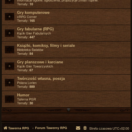
Informacje ogólne, ogłoszenia, propozycje zmian i opinie.
Tematy:
10
Gry komputerowe
cRPG Corner
Tematy:
165
Gry fabularne (RPG)
Kącik Gier Fabularnych
Tematy:
447
Książki, komiksy, filmy i seriale
Biblioteka Światów
Tematy:
84
Gry planszowe i karciane
Kącik Gier Towarzyskich
Tematy:
67
Twórczość własna, poezja
Polana Lorien
Tematy:
889
Humor
Taferna PGR
Tematy:
30
Forum Tawerny RPG
Tawerna RPG
Strefa czasowa
UTC+02:00