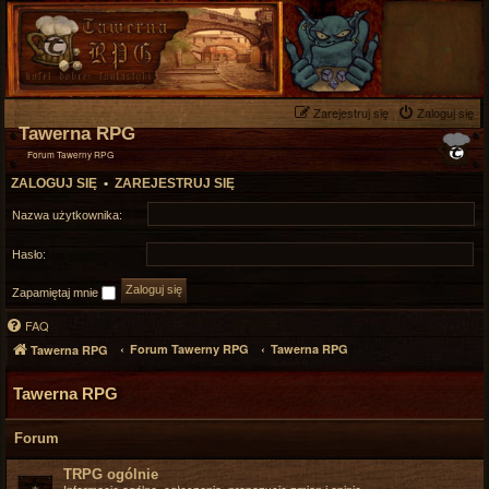
Zarejestruj się
Zaloguj się
Tawerna RPG
Forum Tawerny RPG
ZALOGUJ SIĘ
•
ZAREJESTRUJ SIĘ
Nazwa użytkownika:
Hasło:
Zapamiętaj mnie
FAQ
Forum Tawerny RPG
Tawerna RPG
Tawerna RPG
Tawerna RPG
Forum
TRPG ogólnie