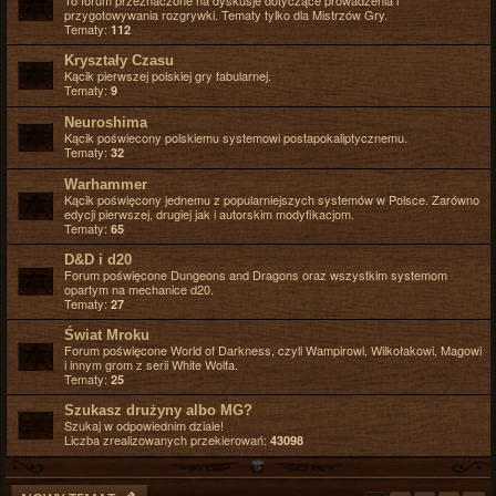
To forum przeznaczone na dyskusje dotyczące prowadzenia i
przygotowywania rozgrywki. Tematy tylko dla Mistrzów Gry.
Tematy:
112
Kryształy Czasu
Kącik pierwszej polskiej gry fabularnej.
Tematy:
9
Neuroshima
Kącik poświecony polskiemu systemowi postapokaliptycznemu.
Tematy:
32
Warhammer
Kącik poświęcony jednemu z popularniejszych systemów w Polsce. Zarówno
edycji pierwszej, drugiej jak i autorskim modyfikacjom.
Tematy:
65
D&D i d20
Forum poświęcone Dungeons and Dragons oraz wszystkim systemom
opartym na mechanice d20.
Tematy:
27
Świat Mroku
Forum poświęcone World of Darkness, czyli Wampirowi, Wilkołakowi, Magowi
i innym grom z serii White Wolfa.
Tematy:
25
Szukasz drużyny albo MG?
Szukaj w odpowiednim dziale!
Liczba zrealizowanych przekierowań:
43098