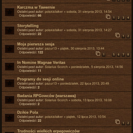
Karczma w Tawernie
Ostatni post autor:
polskistalker
«
sobota, 31 sierpnia 2013, 14:54
Odpowiedzi:
66
1
2
3
4
Storytelling
Ostatni post autor:
polskistalker
«
sobota, 31 sierpnia 2013, 14:27
Odpowiedzi:
22
1
2
Moja pierwsza sesja
Ostatni post autor:
pazur13
«
piątek, 30 sierpnia 2013, 13:44
Odpowiedzi:
122
…
1
5
6
7
8
In Nomine Magnae Veritas
Ostatni post autor:
Solarius Scorch
«
poniedziałek, 5 sierpnia 2013, 14:56
Odpowiedzi:
11
Programy do sesji online
Ostatni post autor:
pazur13
«
poniedziałek, 22 lipca 2013, 20:49
Odpowiedzi:
2
Badania RPGowców (warszawa)
Ostatni post autor:
Solarius Scorch
«
sobota, 13 lipca 2013, 16:08
Odpowiedzi:
2
Dzikie Pola
Ostatni post autor:
polskistalker
«
piątek, 12 lipca 2013, 10:54
Odpowiedzi:
22
1
2
Trudności wielkich erpegowiczów