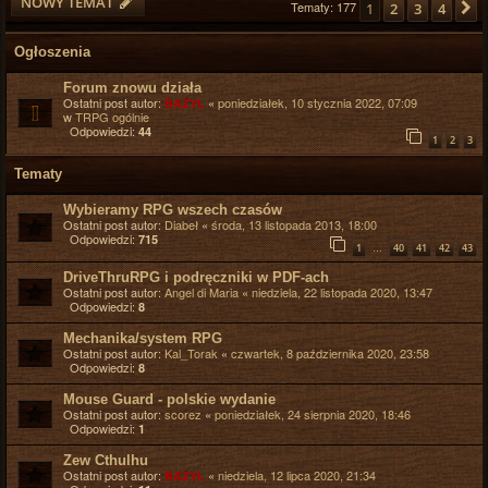
NOWY TEMAT
Tematy: 177
1
2
3
4
Ogłoszenia
Forum znowu działa
Ostatni post autor:
«
poniedziałek, 10 stycznia 2022, 07:09
BAZYL
w
TRPG ogólnie
Odpowiedzi:
44
1
2
3
Tematy
Wybieramy RPG wszech czasów
Ostatni post autor:
Diabeł
«
środa, 13 listopada 2013, 18:00
Odpowiedzi:
715
…
1
40
41
42
43
DriveThruRPG i podręczniki w PDF-ach
Ostatni post autor:
Angel di Maria
«
niedziela, 22 listopada 2020, 13:47
Odpowiedzi:
8
Mechanika/system RPG
Ostatni post autor:
Kal_Torak
«
czwartek, 8 października 2020, 23:58
Odpowiedzi:
8
Mouse Guard - polskie wydanie
Ostatni post autor:
scorez
«
poniedziałek, 24 sierpnia 2020, 18:46
Odpowiedzi:
1
Zew Cthulhu
Ostatni post autor:
«
niedziela, 12 lipca 2020, 21:34
BAZYL