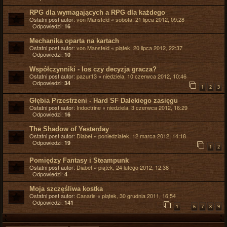
RPG dla wymagających a RPG dla każdego
Ostatni post autor:
von Mansfeld
«
sobota, 21 lipca 2012, 09:28
Odpowiedzi:
16
Mechanika oparta na kartach
Ostatni post autor:
von Mansfeld
«
piątek, 20 lipca 2012, 22:37
Odpowiedzi:
10
Współczynniki - los czy decyzja gracza?
Ostatni post autor:
pazur13
«
niedziela, 10 czerwca 2012, 10:46
Odpowiedzi:
34
1
2
3
Głębia Przestrzeni - Hard SF Dalekiego zasięgu
Ostatni post autor:
Indoctrine
«
niedziela, 3 czerwca 2012, 16:29
Odpowiedzi:
16
The Shadow of Yesterday
Ostatni post autor:
Diabeł
«
poniedziałek, 12 marca 2012, 14:18
Odpowiedzi:
19
1
2
Pomiędzy Fantasy i Steampunk
Ostatni post autor:
Diabeł
«
piątek, 24 lutego 2012, 12:38
Odpowiedzi:
4
Moja szczęśliwa kostka
Ostatni post autor:
Canaris
«
piątek, 30 grudnia 2011, 16:54
Odpowiedzi:
141
…
1
6
7
8
9