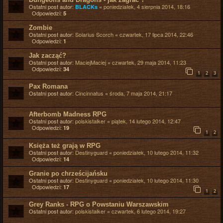
Ostatni post autor:
«
poniedziałek, 4 sierpnia 2014, 18:16
BLACKs
Odpowiedzi:
5
Zombie
Ostatni post autor:
Solarius Scorch
«
czwartek, 17 lipca 2014, 22:46
Odpowiedzi:
1
Jak zacząć?
Ostatni post autor:
MaciejMaciej
«
czwartek, 29 maja 2014, 11:23
Odpowiedzi:
34
1
2
3
Pax Romana
Ostatni post autor:
Cincinnatus
«
środa, 7 maja 2014, 21:17
Afterbomb Madness RPG
Ostatni post autor:
polskistalker
«
piątek, 14 lutego 2014, 12:47
Odpowiedzi:
19
1
2
Księża też grają w RPG
Ostatni post autor:
Destinyguard
«
poniedziałek, 10 lutego 2014, 11:32
Odpowiedzi:
14
Granie po chrześcijańsku
Ostatni post autor:
Destinyguard
«
poniedziałek, 10 lutego 2014, 11:30
Odpowiedzi:
17
1
2
Grey Ranks - RPG o Powstaniu Warszawskim
Ostatni post autor:
polskistalker
«
czwartek, 6 lutego 2014, 19:27