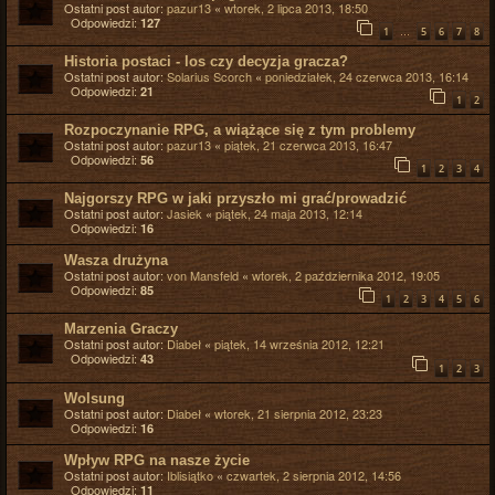
Ostatni post autor:
pazur13
«
wtorek, 2 lipca 2013, 18:50
Odpowiedzi:
127
…
1
5
6
7
8
Historia postaci - los czy decyzja gracza?
Ostatni post autor:
Solarius Scorch
«
poniedziałek, 24 czerwca 2013, 16:14
Odpowiedzi:
21
1
2
Rozpoczynanie RPG, a wiążące się z tym problemy
Ostatni post autor:
pazur13
«
piątek, 21 czerwca 2013, 16:47
Odpowiedzi:
56
1
2
3
4
Najgorszy RPG w jaki przyszło mi grać/prowadzić
Ostatni post autor:
Jasiek
«
piątek, 24 maja 2013, 12:14
Odpowiedzi:
16
Wasza drużyna
Ostatni post autor:
von Mansfeld
«
wtorek, 2 października 2012, 19:05
Odpowiedzi:
85
1
2
3
4
5
6
Marzenia Graczy
Ostatni post autor:
Diabeł
«
piątek, 14 września 2012, 12:21
Odpowiedzi:
43
1
2
3
Wolsung
Ostatni post autor:
Diabeł
«
wtorek, 21 sierpnia 2012, 23:23
Odpowiedzi:
16
Wpływ RPG na nasze życie
Ostatni post autor:
Iblisiątko
«
czwartek, 2 sierpnia 2012, 14:56
Odpowiedzi:
11