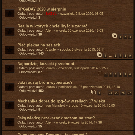
Odpowiedzi:
11
RPGaDAY 2020 w sierpniu
Ostatni post autor:
«
czwartek, 2 lipca 2020, 08:05
BAZYL
Odpowiedzi:
3
Realia w których chcielibyście zagrać
Ostatni post autor:
Alien
«
wtorek, 30 czerwca 2020, 16:03
Odpowiedzi:
39
1
2
3
Płeć piękna na sesjach
Ostatni post autor:
Araistel
«
sobota, 3 stycznia 2015, 03:11
Odpowiedzi:
143
…
1
6
7
8
9
Najbardziej kozacki przedmiot
Ostatni post autor:
Ioures
«
czwartek, 6 listopada 2014, 21:58
Odpowiedzi:
87
1
2
3
4
5
6
Jaki rodzaj broni wybieracie?
Ostatni post autor:
Ioures
«
poniedziałek, 27 października 2014, 15:40
Odpowiedzi:
452
…
1
24
25
26
27
Mechanika dobra do rpg-ów w reliach 17 wieku
Ostatni post autor:
von Mansfeld
«
środa, 10 września 2014, 15:05
Odpowiedzi:
5
Jaką wiedzę przekazać graczom na start?
Ostatni post autor:
Alien
«
wtorek, 9 września 2014, 17:38
Odpowiedzi:
15
Dungeons and Dragons - jak zagrać ?