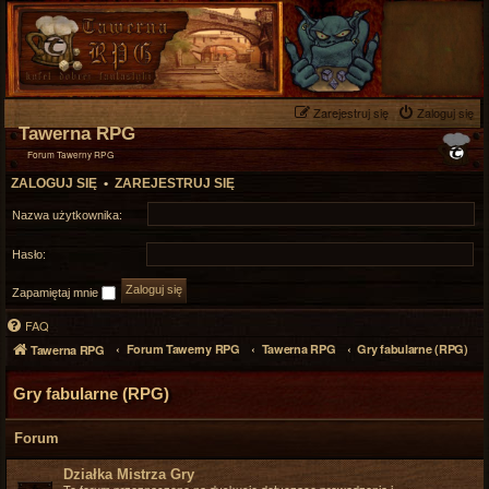
Zarejestruj się
Zaloguj się
Tawerna RPG
Forum Tawerny RPG
ZALOGUJ SIĘ
•
ZAREJESTRUJ SIĘ
Nazwa użytkownika:
Hasło:
Zapamiętaj mnie
FAQ
Forum Tawerny RPG
Tawerna RPG
Gry fabularne (RPG)
Tawerna RPG
Gry fabularne (RPG)
Forum
Działka Mistrza Gry