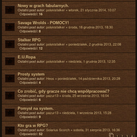
Nowy w grach fabularnych.
Ostatni post autor:
polskistalker
«
wtorek, 21 stycznia 2014, 10:07
Odpowiedzi:
16
Savage Wrolds - POMOCY!
Ostatni post autor:
polskistalker
«
środa, 18 grudnia 2013, 18:30
Odpowiedzi:
8
Stalker RPG
Ostatni post autor:
polskistalker
«
poniedziałek, 2 grudnia 2013, 22:08
Odpowiedzi:
12
E.U.Ropa
Ostatni post autor:
polskistalker
«
niedziela, 1 grudnia 2013, 12:35
Prosty system
Ostatni post autor:
Heos
«
poniedziałek, 14 października 2013, 20:28
Odpowiedzi:
4
Co zrobić, gdy gracze nie chcą współpracować?
Ostatni post autor:
pazur13
«
środa, 25 września 2013, 16:04
Odpowiedzi:
6
Pomysł na system.
Ostatni post autor:
pazur13
«
niedziela, 1 września 2013, 15:28
Odpowiedzi:
9
Kto gra w RPG?
Ostatni post autor:
Solarius Scorch
«
sobota, 31 sierpnia 2013, 16:36
Odpowiedzi:
52
1
2
3
4