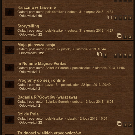
Karczma w Tawernie
Ostatni post autor:
polskistalker
«
sobota, 31 sierpnia 2013, 14:54
Odpowiedzi:
66
1
2
3
4
Storytelling
Ostatni post autor:
polskistalker
«
sobota, 31 sierpnia 2013, 14:27
Odpowiedzi:
22
1
2
Moja pierwsza sesja
Ostatni post autor:
pazur13
«
piątek, 30 sierpnia 2013, 13:44
Odpowiedzi:
122
…
1
5
6
7
8
In Nomine Magnae Veritas
Ostatni post autor:
Solarius Scorch
«
poniedziałek, 5 sierpnia 2013, 14:56
Odpowiedzi:
11
Programy do sesji online
Ostatni post autor:
pazur13
«
poniedziałek, 22 lipca 2013, 20:49
Odpowiedzi:
2
Badania RPGowców (warszawa)
Ostatni post autor:
Solarius Scorch
«
sobota, 13 lipca 2013, 16:08
Odpowiedzi:
2
Dzikie Pola
Ostatni post autor:
polskistalker
«
piątek, 12 lipca 2013, 10:54
Odpowiedzi:
22
1
2
Trudności wielkich erpegowiczów