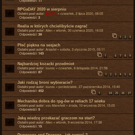
Odpowiedzi:
11
RPGaDAY 2020 w sierpniu
Ostatni post autor:
«
czwartek, 2 lipca 2020, 08:05
BAZYL
Odpowiedzi:
3
Realia w których chcielibyście zagrać
Ostatni post autor:
Alien
«
wtorek, 30 czerwca 2020, 16:03
Odpowiedzi:
39
1
2
3
Płeć piękna na sesjach
Ostatni post autor:
Araistel
«
sobota, 3 stycznia 2015, 03:11
Odpowiedzi:
143
…
1
6
7
8
9
Najbardziej kozacki przedmiot
Ostatni post autor:
Ioures
«
czwartek, 6 listopada 2014, 21:58
Odpowiedzi:
87
1
2
3
4
5
6
Jaki rodzaj broni wybieracie?
Ostatni post autor:
Ioures
«
poniedziałek, 27 października 2014, 15:40
Odpowiedzi:
452
…
1
24
25
26
27
Mechanika dobra do rpg-ów w reliach 17 wieku
Ostatni post autor:
von Mansfeld
«
środa, 10 września 2014, 15:05
Odpowiedzi:
5
Jaką wiedzę przekazać graczom na start?
Ostatni post autor:
Alien
«
wtorek, 9 września 2014, 17:38
Odpowiedzi:
15
Dungeons and Dragons - jak zagrać ?