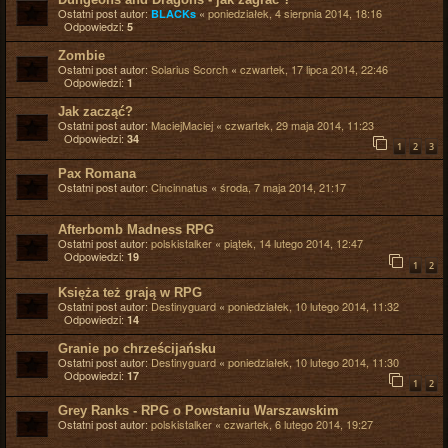
Ostatni post autor:
«
poniedziałek, 4 sierpnia 2014, 18:16
BLACKs
Odpowiedzi:
5
Zombie
Ostatni post autor:
Solarius Scorch
«
czwartek, 17 lipca 2014, 22:46
Odpowiedzi:
1
Jak zacząć?
Ostatni post autor:
MaciejMaciej
«
czwartek, 29 maja 2014, 11:23
Odpowiedzi:
34
1
2
3
Pax Romana
Ostatni post autor:
Cincinnatus
«
środa, 7 maja 2014, 21:17
Afterbomb Madness RPG
Ostatni post autor:
polskistalker
«
piątek, 14 lutego 2014, 12:47
Odpowiedzi:
19
1
2
Księża też grają w RPG
Ostatni post autor:
Destinyguard
«
poniedziałek, 10 lutego 2014, 11:32
Odpowiedzi:
14
Granie po chrześcijańsku
Ostatni post autor:
Destinyguard
«
poniedziałek, 10 lutego 2014, 11:30
Odpowiedzi:
17
1
2
Grey Ranks - RPG o Powstaniu Warszawskim
Ostatni post autor:
polskistalker
«
czwartek, 6 lutego 2014, 19:27