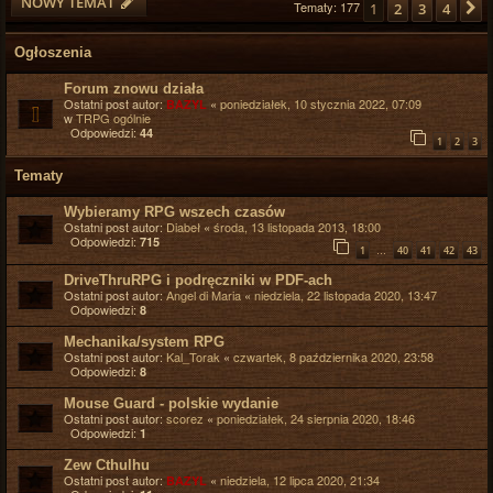
NOWY TEMAT
Tematy: 177
1
2
3
4
Ogłoszenia
Forum znowu działa
Ostatni post autor:
«
poniedziałek, 10 stycznia 2022, 07:09
BAZYL
w
TRPG ogólnie
Odpowiedzi:
44
1
2
3
Tematy
Wybieramy RPG wszech czasów
Ostatni post autor:
Diabeł
«
środa, 13 listopada 2013, 18:00
Odpowiedzi:
715
…
1
40
41
42
43
DriveThruRPG i podręczniki w PDF-ach
Ostatni post autor:
Angel di Maria
«
niedziela, 22 listopada 2020, 13:47
Odpowiedzi:
8
Mechanika/system RPG
Ostatni post autor:
Kal_Torak
«
czwartek, 8 października 2020, 23:58
Odpowiedzi:
8
Mouse Guard - polskie wydanie
Ostatni post autor:
scorez
«
poniedziałek, 24 sierpnia 2020, 18:46
Odpowiedzi:
1
Zew Cthulhu
Ostatni post autor:
«
niedziela, 12 lipca 2020, 21:34
BAZYL