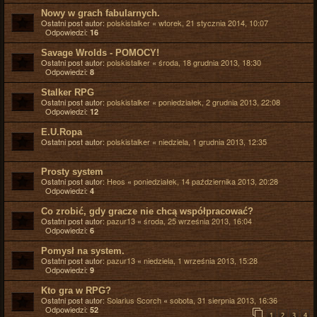
Nowy w grach fabularnych.
Ostatni post autor:
polskistalker
«
wtorek, 21 stycznia 2014, 10:07
Odpowiedzi:
16
Savage Wrolds - POMOCY!
Ostatni post autor:
polskistalker
«
środa, 18 grudnia 2013, 18:30
Odpowiedzi:
8
Stalker RPG
Ostatni post autor:
polskistalker
«
poniedziałek, 2 grudnia 2013, 22:08
Odpowiedzi:
12
E.U.Ropa
Ostatni post autor:
polskistalker
«
niedziela, 1 grudnia 2013, 12:35
Prosty system
Ostatni post autor:
Heos
«
poniedziałek, 14 października 2013, 20:28
Odpowiedzi:
4
Co zrobić, gdy gracze nie chcą współpracować?
Ostatni post autor:
pazur13
«
środa, 25 września 2013, 16:04
Odpowiedzi:
6
Pomysł na system.
Ostatni post autor:
pazur13
«
niedziela, 1 września 2013, 15:28
Odpowiedzi:
9
Kto gra w RPG?
Ostatni post autor:
Solarius Scorch
«
sobota, 31 sierpnia 2013, 16:36
Odpowiedzi:
52
1
2
3
4