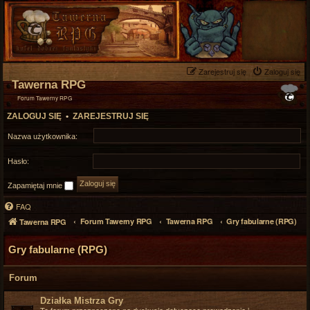
Zarejestruj się
Zaloguj się
Tawerna RPG
Forum Tawerny RPG
ZALOGUJ SIĘ
•
ZAREJESTRUJ SIĘ
Nazwa użytkownika:
Hasło:
Zapamiętaj mnie
FAQ
Forum Tawerny RPG
Tawerna RPG
Gry fabularne (RPG)
Tawerna RPG
Gry fabularne (RPG)
Forum
Działka Mistrza Gry