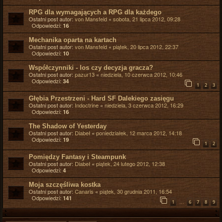
RPG dla wymagających a RPG dla każdego
Ostatni post autor:
von Mansfeld
«
sobota, 21 lipca 2012, 09:28
Odpowiedzi:
16
Mechanika oparta na kartach
Ostatni post autor:
von Mansfeld
«
piątek, 20 lipca 2012, 22:37
Odpowiedzi:
10
Współczynniki - los czy decyzja gracza?
Ostatni post autor:
pazur13
«
niedziela, 10 czerwca 2012, 10:46
Odpowiedzi:
34
1
2
3
Głębia Przestrzeni - Hard SF Dalekiego zasięgu
Ostatni post autor:
Indoctrine
«
niedziela, 3 czerwca 2012, 16:29
Odpowiedzi:
16
The Shadow of Yesterday
Ostatni post autor:
Diabeł
«
poniedziałek, 12 marca 2012, 14:18
Odpowiedzi:
19
1
2
Pomiędzy Fantasy i Steampunk
Ostatni post autor:
Diabeł
«
piątek, 24 lutego 2012, 12:38
Odpowiedzi:
4
Moja szczęśliwa kostka
Ostatni post autor:
Canaris
«
piątek, 30 grudnia 2011, 16:54
Odpowiedzi:
141
…
1
6
7
8
9