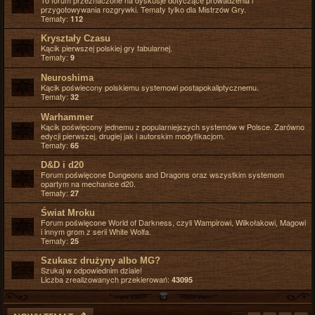
To forum przeznaczone na dyskusje dotyczące prowadzenia i
przygotowywania rozgrywki. Tematy tylko dla Mistrzów Gry.
Tematy:
112
Kryształy Czasu
Kącik pierwszej polskiej gry fabularnej.
Tematy:
9
Neuroshima
Kącik poświecony polskiemu systemowi postapokaliptycznemu.
Tematy:
32
Warhammer
Kącik poświęcony jednemu z popularniejszych systemów w Polsce. Zarówno
edycji pierwszej, drugiej jak i autorskim modyfikacjom.
Tematy:
65
D&D i d20
Forum poświęcone Dungeons and Dragons oraz wszystkim systemom
opartym na mechanice d20.
Tematy:
27
Świat Mroku
Forum poświęcone World of Darkness, czyli Wampirowi, Wilkołakowi, Magowi
i innym grom z serii White Wolfa.
Tematy:
25
Szukasz drużyny albo MG?
Szukaj w odpowiednim dziale!
Liczba zrealizowanych przekierowań:
43095