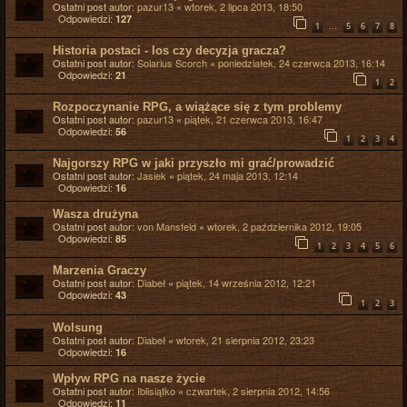
Ostatni post autor:
pazur13
«
wtorek, 2 lipca 2013, 18:50
Odpowiedzi:
127
…
1
5
6
7
8
Historia postaci - los czy decyzja gracza?
Ostatni post autor:
Solarius Scorch
«
poniedziałek, 24 czerwca 2013, 16:14
Odpowiedzi:
21
1
2
Rozpoczynanie RPG, a wiążące się z tym problemy
Ostatni post autor:
pazur13
«
piątek, 21 czerwca 2013, 16:47
Odpowiedzi:
56
1
2
3
4
Najgorszy RPG w jaki przyszło mi grać/prowadzić
Ostatni post autor:
Jasiek
«
piątek, 24 maja 2013, 12:14
Odpowiedzi:
16
Wasza drużyna
Ostatni post autor:
von Mansfeld
«
wtorek, 2 października 2012, 19:05
Odpowiedzi:
85
1
2
3
4
5
6
Marzenia Graczy
Ostatni post autor:
Diabeł
«
piątek, 14 września 2012, 12:21
Odpowiedzi:
43
1
2
3
Wolsung
Ostatni post autor:
Diabeł
«
wtorek, 21 sierpnia 2012, 23:23
Odpowiedzi:
16
Wpływ RPG na nasze życie
Ostatni post autor:
Iblisiątko
«
czwartek, 2 sierpnia 2012, 14:56
Odpowiedzi:
11