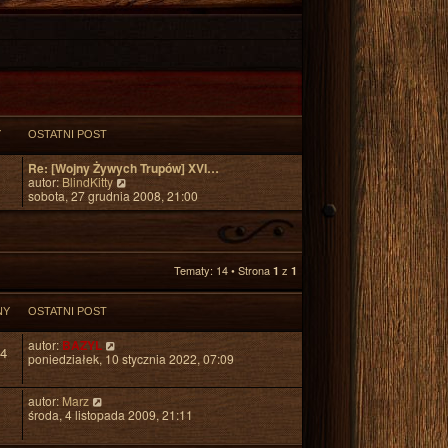
Y
OSTATNI POST
Re: [Wojny Żywych Trupów] XVI…
W
autor:
BlindKitty
y
sobota, 27 grudnia 2008, 21:00
ś
w
i
e
t
Tematy: 14 • Strona
z
1
1
l
n
a
NY
OSTATNI POST
j
n
autor:
BAZYL
o
4
poniedziałek, 10 stycznia 2022, 07:09
w
s
z
autor:
Marz
y
środa, 4 listopada 2009, 21:11
p
o
s