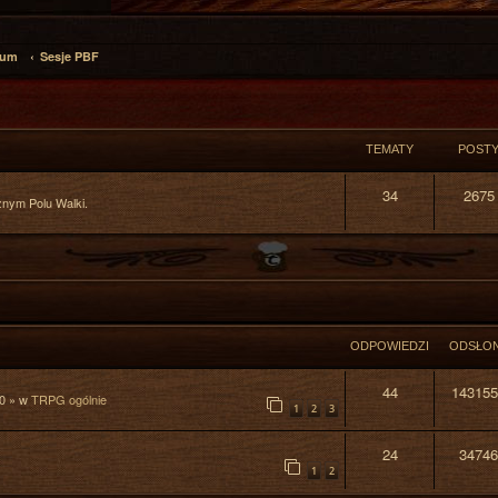
rum
Sesje PBF
TEMATY
POST
34
2675
znym Polu Walki.
ODPOWIEDZI
ODSŁO
44
143155
0
» w
TRPG ogólnie
1
2
3
24
34746
1
2