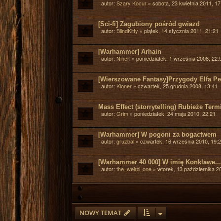
autor:
Szary Kocur
»
sobota, 23 kwietnia 2011, 17
[Sci-fi] Zagubiony pośród gwiazd
autor:
BlindKitty
»
piątek, 14 stycznia 2011, 21:21
[Warhammer] Arhain
autor:
Ninerl
»
poniedziałek, 1 września 2008, 22:
[Wierszowane Fantasy]Przygody Elfa P
autor:
Kloner
»
czwartek, 25 grudnia 2008, 13:41
Mass Effect (storrytelling) Rubieże Ter
autor:
Grim
»
poniedziałek, 24 maja 2010, 22:21
[Warhammer] W pogoni za bogactwem
autor:
gruzbal
»
czwartek, 16 września 2010, 19:
[Warhammer 40 000] W imię Konklawe...
autor:
the_weird_one
»
wtorek, 13 października 2
NOWY TEMAT