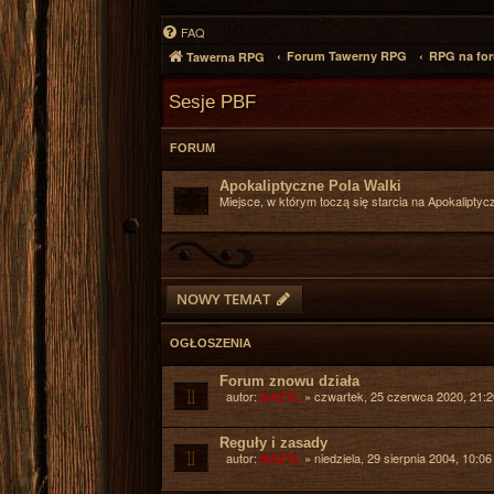
FAQ
Forum Tawerny RPG
RPG na fo
Tawerna RPG
Sesje PBF
FORUM
Apokaliptyczne Pola Walki
Miejsce, w którym toczą się starcia na Apokaliptyc
NOWY TEMAT
OGŁOSZENIA
Forum znowu działa
autor:
»
czwartek, 25 czerwca 2020, 21:2
BAZYL
Reguły i zasady
autor:
»
niedziela, 29 sierpnia 2004, 10:06
BAZYL