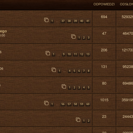
ODPOWIEDZI
ODSŁO
694
52932
…
1
37
38
39
40
41
nego
47
46470
8:00
1
2
3
206
12173
6
…
1
9
10
11
12
13
131
95238
:06
…
1
4
5
6
7
8
80
69486
4
1
2
3
4
5
1015
35919
…
1
56
57
58
59
60
23
24443
1
2
22
22025