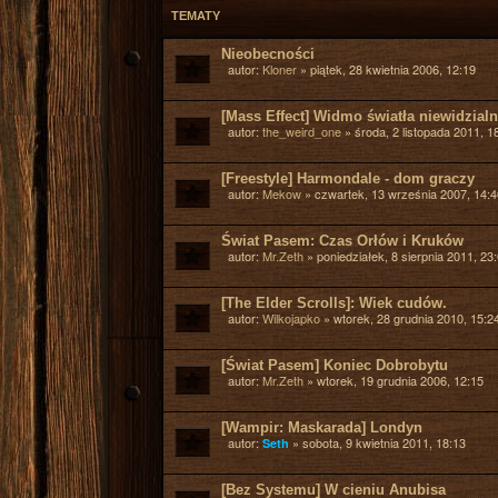
TEMATY
Nieobecności
autor:
Kloner
»
piątek, 28 kwietnia 2006, 12:19
[Mass Effect] Widmo światła niewidzial
autor:
the_weird_one
»
środa, 2 listopada 2011, 1
[Freestyle] Harmondale - dom graczy
autor:
Mekow
»
czwartek, 13 września 2007, 14:4
Świat Pasem: Czas Orłów i Kruków
autor:
Mr.Zeth
»
poniedziałek, 8 sierpnia 2011, 23
[The Elder Scrolls]: Wiek cudów.
autor:
Wilkojapko
»
wtorek, 28 grudnia 2010, 15:2
[Świat Pasem] Koniec Dobrobytu
autor:
Mr.Zeth
»
wtorek, 19 grudnia 2006, 12:15
[Wampir: Maskarada] Londyn
autor:
»
sobota, 9 kwietnia 2011, 18:13
Seth
[Bez Systemu] W cieniu Anubisa