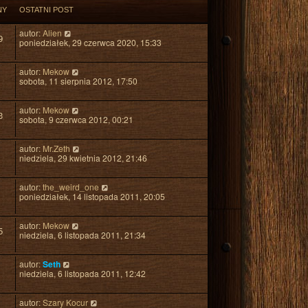
t
NY
OSTATNI POST
autor:
Alien
9
poniedziałek, 29 czerwca 2020, 15:33
autor:
Mekow
sobota, 11 sierpnia 2012, 17:50
autor:
Mekow
3
sobota, 9 czerwca 2012, 00:21
autor:
Mr.Zeth
niedziela, 29 kwietnia 2012, 21:46
autor:
the_weird_one
poniedziałek, 14 listopada 2011, 20:05
autor:
Mekow
5
niedziela, 6 listopada 2011, 21:34
autor:
Seth
niedziela, 6 listopada 2011, 12:42
autor:
Szary Kocur