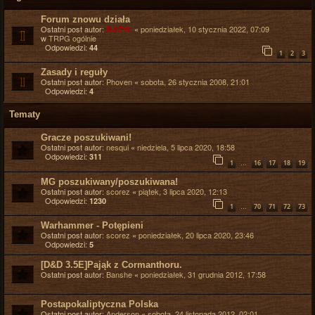
Forum znowu działa
Ostatni post autor:
«
poniedziałek, 10 stycznia 2022, 07:09
BAZYL
w
TRPG ogólnie
Odpowiedzi:
44
1
2
3
Zasady i reguły
Ostatni post autor:
Phoven
«
sobota, 26 stycznia 2008, 21:01
Odpowiedzi:
4
Tematy
Gracze poszukiwani!
Ostatni post autor:
nesqui
«
niedziela, 5 lipca 2020, 18:58
Odpowiedzi:
311
…
1
16
17
18
19
MG poszukiwany/poszukiwana!
Ostatni post autor:
scorez
«
piątek, 3 lipca 2020, 12:13
Odpowiedzi:
1230
…
1
70
71
72
73
Warhammer - Potępieni
Ostatni post autor:
scorez
«
poniedziałek, 20 lipca 2020, 23:46
Odpowiedzi:
5
[D&D 3.5E]Pająk z Cormanthoru.
Ostatni post autor:
Banshe
«
poniedziałek, 31 grudnia 2012, 17:58
Postapokaliptyczna Polska
Ostatni post autor:
Anderson
«
sobota, 24 listopada 2012, 02:01