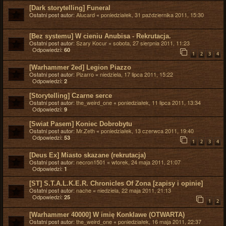
[Dark storytelling] Funeral
Ostatni post autor:
Alucard
«
poniedziałek, 31 października 2011, 15:30
[Bez systemu] W cieniu Anubisa - Rekrutacja.
Ostatni post autor:
Szary Kocur
«
sobota, 27 sierpnia 2011, 11:23
Odpowiedzi:
60
1
2
3
4
[Warhammer 2ed] Legion Piazzo
Ostatni post autor:
Pizarro
«
niedziela, 17 lipca 2011, 15:22
Odpowiedzi:
2
[Storytelling] Czarne serce
Ostatni post autor:
the_weird_one
«
poniedziałek, 11 lipca 2011, 13:34
Odpowiedzi:
9
[Swiat Pasem] Koniec Dobrobytu
Ostatni post autor:
Mr.Zeth
«
poniedziałek, 13 czerwca 2011, 19:40
Odpowiedzi:
53
1
2
3
4
[Deus Ex] Miasto skazane (rekrutacja)
Ostatni post autor:
necron1501
«
wtorek, 24 maja 2011, 21:07
Odpowiedzi:
1
[ST] S.T.A.L.K.E.R. Chronicles Of Zona [zapisy i opinie]
Ostatni post autor:
nache
«
niedziela, 22 maja 2011, 21:13
Odpowiedzi:
25
1
2
[Warhammer 40000] W imię Konklawe (OTWARTA)
Ostatni post autor:
the_weird_one
«
poniedziałek, 16 maja 2011, 22:37