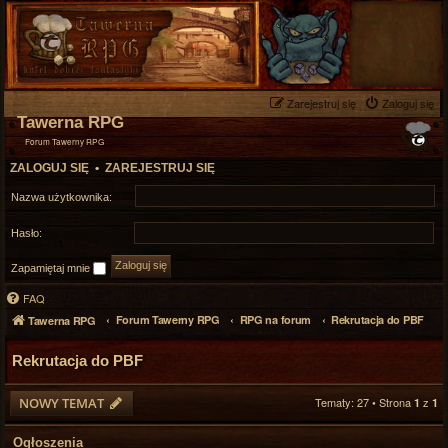
Zarejestruj się
Zaloguj się
Tawerna RPG
Forum Tawerny RPG
ZALOGUJ SIĘ
•
ZAREJESTRUJ SIĘ
Nazwa użytkownika:
Hasło:
Zapamiętaj mnie
FAQ
Forum Tawerny RPG
RPG na forum
Rekrutacja do PBF
Tawerna RPG
Rekrutacja do PBF
NOWY TEMAT
Tematy: 27 • Strona
z
1
1
Ogłoszenia