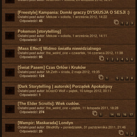
[Freestyle] Kampania: Domki graczy DYSKUSJA O SESJI :)
Ostatni post autor:
Mekow
«
sobota, 1 września 2012, 14:22
Odpowiedzi:
45
1
2
3
Pokemon [storytelling]
Ostatni post autor:
Mekow
«
sobota, 1 września 2012, 14:11
Odpowiedzi:
3
[Mass Effect] Widmo światła niewidzialnego
Ostatni post autor:
the_weird_one
«
czwartek, 14 czerwca 2012, 11:38
Odpowiedzi:
95
1
2
3
4
5
6
[Świat Pasem] Czas Orłów i Kruków
Ostatni post autor:
Mr.Zeth
«
środa, 2 maja 2012, 19:35
Odpowiedzi:
124
…
1
5
6
7
8
[Dark Storytelling | autorski] Porządek Apokalipsy
Ostatni post autor:
bOdziO Wolf
«
piątek, 10 lutego 2012, 00:11
Odpowiedzi:
1
[The Elder Scrolls]: Wiek cudów.
Ostatni post autor:
the_weird_one
«
piątek, 11 listopada 2011, 18:28
Odpowiedzi:
274
…
1
14
15
16
17
[Wampir: Maskarada] Londyn
Ostatni post autor:
BlindKitty
«
poniedziałek, 31 października 2011, 21:46
Odpowiedzi:
25
1
2