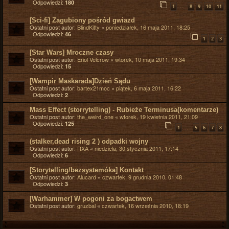
Odpowiedzi:
180
…
1
8
9
10
11
[Sci-fi] Zagubiony pośród gwiazd
Ostatni post autor:
BlindKitty
«
poniedziałek, 16 maja 2011, 18:25
Odpowiedzi:
46
1
2
3
[Star Wars] Mroczne czasy
Ostatni post autor:
Eriol Velcrow
«
wtorek, 10 maja 2011, 19:34
Odpowiedzi:
15
[Wampir Maskarada]Dzień Sądu
Ostatni post autor:
bartex21moc
«
piątek, 6 maja 2011, 16:22
Odpowiedzi:
2
Mass Effect (storrytelling) - Rubieże Terminusa(komentarze)
Ostatni post autor:
the_weird_one
«
wtorek, 19 kwietnia 2011, 21:09
Odpowiedzi:
125
…
1
5
6
7
8
(stalker,dead rising 2 ) odpadki wojny
Ostatni post autor:
RXA
«
niedziela, 30 stycznia 2011, 17:14
Odpowiedzi:
6
[Storytelling/bezsystemóka] Kontakt
Ostatni post autor:
Alucard
«
czwartek, 9 grudnia 2010, 01:48
Odpowiedzi:
3
[Warhammer] W pogoni za bogactwem
Ostatni post autor:
gruzbal
«
czwartek, 16 września 2010, 18:19