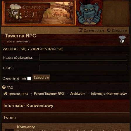
Zarejestruj się
Zaloguj się
Tawerna RPG
Forum Tawerny RPG
ZALOGUJ SIĘ
•
ZAREJESTRUJ SIĘ
Nazwa użytkownika:
Hasło:
Zapamiętaj mnie
FAQ
Forum Tawerny RPG
Archiwum
Informator Konwentowy
Tawerna RPG
Informator Konwentowy
Forum
Konwenty