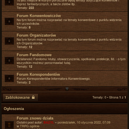
To jest miejsce w którym poruszane będą tematy dotyczące konwentów i
imprez fantastycznych, a także zlotów itp.
Tematy:
222
Forum Konwentowiczów
Na tym forum można rozprawiać na tematy konwentowe z punktu widzenia
ich uczestników.
Tematy:
8
Forum Organizatorów
Na tym forum można rozprawiać na tematy konwentowe z punktu widzenia
ich Organizatorów.
Tematy:
12
Forum Fandomowe
Działaność Fandomu: kluby, stowarzyszenia, spotkania, prelekcje, itd. - o tym
wszystkim możesz porozmawiać tutaj.
Tematy:
12
Forum Korespondentów
Forum Korespondentów Informatora Konwentowego.
Tematy:
2
Zablokowane
Tematy: 0 • Strona
z
1
1
Ogłoszenia
Forum znowu działa
Ostatni post autor:
«
poniedziałek, 10 stycznia 2022, 07:09
BAZYL
w
TRPG ogólnie