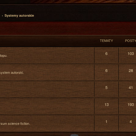
Systemy autorskie
TEMATY
POST
6
103
topu.
6
28
system autorski.
5
41
13
193
1
4
sum science fiction.