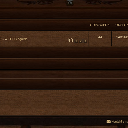
ODPOWIEDZI
ODSŁO
44
143162
0
» w
TRPG ogólnie
1
2
3
Kontakt z n