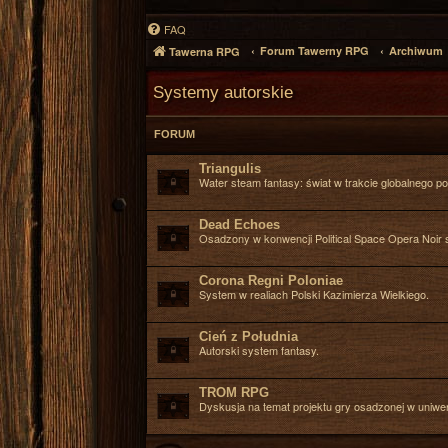
FAQ
Forum Tawerny RPG
Archiwum
Tawerna RPG
Systemy autorskie
FORUM
Triangulis
Water steam fantasy: świat w trakcie globalnego po
Dead Echoes
Osadzony w konwencji Political Space Opera Noir 
Corona Regni Poloniae
System w realiach Polski Kazimierza Wielkiego.
Cień z Południa
Autorski system fantasy.
TROM RPG
Dyskusja na temat projektu gry osadzonej w uniwer