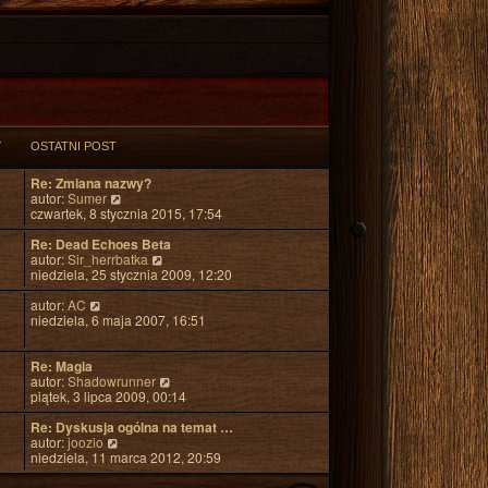
Y
OSTATNI POST
Re: Zmiana nazwy?
W
autor:
Sumer
y
czwartek, 8 stycznia 2015, 17:54
ś
w
Re: Dead Echoes Beta
i
W
autor:
Sir_herrbatka
e
y
niedziela, 25 stycznia 2009, 12:20
t
ś
W
l
w
autor:
AC
y
n
i
niedziela, 6 maja 2007, 16:51
ś
a
e
w
j
t
i
n
l
Re: Magia
e
o
n
W
autor:
Shadowrunner
t
w
a
y
piątek, 3 lipca 2009, 00:14
l
s
j
ś
n
z
n
w
Re: Dyskusja ogólna na temat …
a
W
y
o
i
autor:
joozio
j
y
p
w
e
niedziela, 11 marca 2012, 20:59
n
ś
o
s
t
o
w
s
z
l