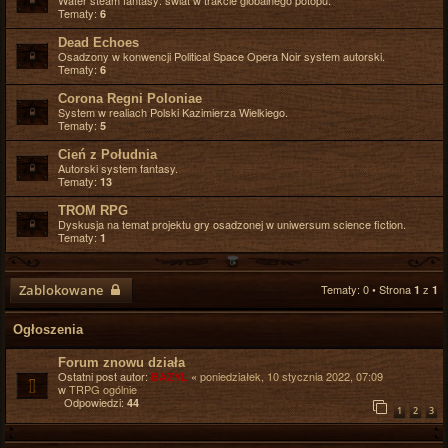
Water steam fantasy: świat w trakcie globalnego potopu.
Tematy:
6
Dead Echoes
Osadzony w konwencji Political Space Opera Noir system autorski.
Tematy:
6
Corona Regni Poloniae
System w realiach Polski Kazimierza Wielkiego.
Tematy:
5
Cień z Południa
Autorski system fantasy.
Tematy:
13
TROM RPG
Dyskusja na temat projektu gry osadzonej w uniwersum science fiction.
Tematy:
1
Zablokowane
Tematy: 0 • Strona
z
1
1
Ogłoszenia
Forum znowu działa
Ostatni post autor:
«
poniedziałek, 10 stycznia 2022, 07:09
BAZYL
w
TRPG ogólnie
Odpowiedzi:
44
1
2
3