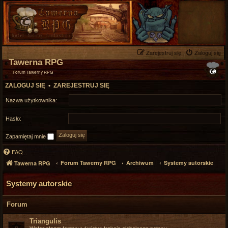
Zarejestruj się
Zaloguj się
Tawerna RPG
Forum Tawerny RPG
ZALOGUJ SIĘ
•
ZAREJESTRUJ SIĘ
Nazwa użytkownika:
Hasło:
Zapamiętaj mnie
FAQ
Forum Tawerny RPG
Archiwum
Systemy autorskie
Tawerna RPG
Systemy autorskie
Forum
Triangulis