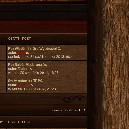
Y
OSTATNI POST
Re: Wiedźmin: Gra Wyobraźni O…
W
autor:
borg
y
poniedziałek, 21 października 2013, 08:41
ś
w
Re: Nabór Moderatorów
i
W
autor:
Diabeł
e
y
wtorek, 20 września 2011, 16:25
t
ś
l
w
Stały nabór do TRPG
n
i
W
autor:
BAZYL
a
e
y
czwartek, 1 marca 2012, 21:23
j
t
ś
n
l
w
o
n
i
w
a
e
s
j
t
Tematy: 0 • Strona
z
1
1
z
n
l
y
o
n
p
w
a
NY
OSTATNI POST
o
s
j
s
z
n