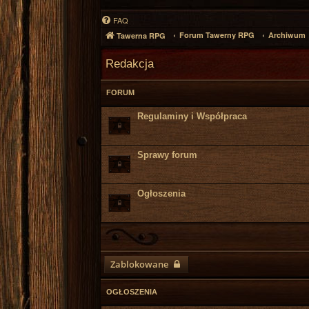
FAQ
Forum Tawerny RPG
Archiwum
Tawerna RPG
Redakcja
FORUM
Regulaminy i Współpraca
Sprawy forum
Ogłoszenia
Zablokowane
OGŁOSZENIA