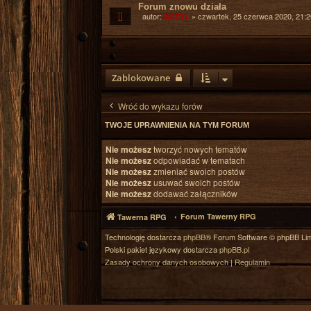
Forum znowu działa
autor:
»
czwartek, 25 czerwca 2020, 21:2
BAZYL
Zablokowane
Wróć do wykazu forów
TWOJE UPRAWNIENIA NA TYM FORUM
Nie możesz
tworzyć nowych tematów
Nie możesz
odpowiadać w tematach
Nie możesz
zmieniać swoich postów
Nie możesz
usuwać swoich postów
Nie możesz
dodawać załączników
Forum Tawerny RPG
Tawerna RPG
Technologię dostarcza
phpBB
® Forum Software © phpBB Lim
Polski pakiet językowy dostarcza
phpBB.pl
Zasady ochrony danych osobowych
|
Regulamin