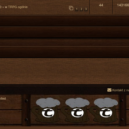
44
143166
0
» w
TRPG ogólnie
1
2
3
Kontakt z n
ited