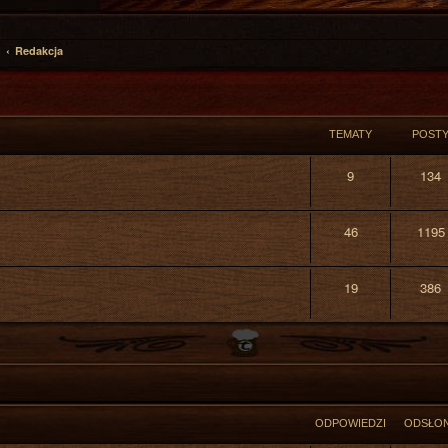
Redakcja
TEMATY
POST
9
134
46
1195
19
386
ODPOWIEDZI
ODSŁO