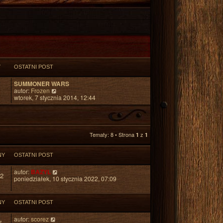
Y
OSTATNI POST
SUMMONER WARS
W
autor:
Frozen
y
wtorek, 7 stycznia 2014, 12:44
ś
w
i
e
t
Tematy: 8 • Strona
z
1
1
l
n
a
NY
OSTATNI POST
j
n
autor:
BAZYL
o
2
poniedziałek, 10 stycznia 2022, 07:09
w
s
z
y
NY
OSTATNI POST
p
o
autor:
scorez
5
s