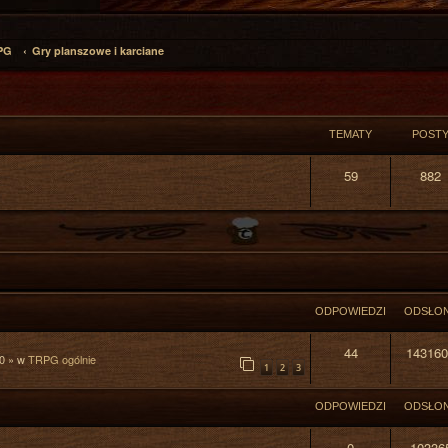
PG
Gry planszowe i karciane
TEMATY
POST
59
882
ODPOWIEDZI
ODSŁO
44
143160
0
» w
TRPG ogólnie
1
2
3
ODPOWIEDZI
ODSŁO
0
10336