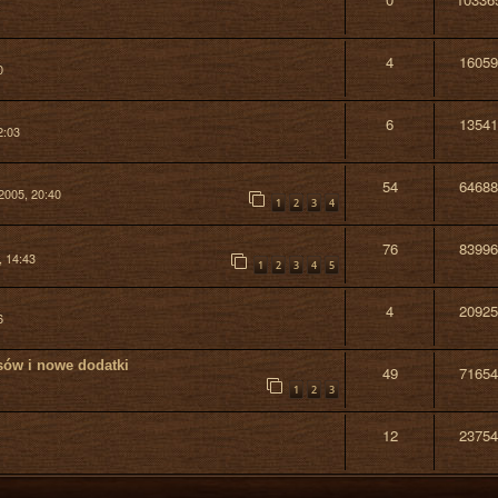
4
16059
0
6
13541
2:03
54
64688
 2005, 20:40
1
2
3
4
76
83996
, 14:43
1
2
3
4
5
4
20925
6
sów i nowe dodatki
49
71654
1
1
2
3
12
23754