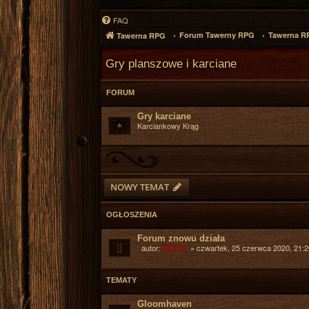
FAQ
Forum Tawerny RPG
Tawerna R
Tawerna RPG
Gry planszowe i karciane
FORUM
Gry karciane
Karciankowy Krąg
NOWY TEMAT
OGŁOSZENIA
Forum znowu działa
autor:
»
czwartek, 25 czerwca 2020, 21:2
BAZYL
TEMATY
Gloomhaven