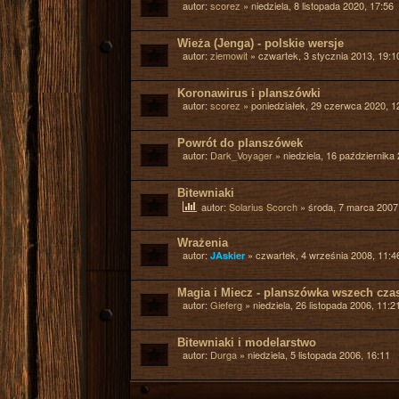
autor:
scorez
»
niedziela, 8 listopada 2020, 17:56
Wieża (Jenga) - polskie wersje
autor:
ziemowit
»
czwartek, 3 stycznia 2013, 19:1
Koronawirus i planszówki
autor:
scorez
»
poniedziałek, 29 czerwca 2020, 1
Powrót do planszówek
autor:
Dark_Voyager
»
niedziela, 16 października
Bitewniaki
autor:
Solarius Scorch
»
środa, 7 marca 2007
Wrażenia
autor:
»
czwartek, 4 września 2008, 11:4
JAskier
Magia i Miecz - planszówka wszech cza
autor:
Gieferg
»
niedziela, 26 listopada 2006, 11:2
Bitewniaki i modelarstwo
autor:
Durga
»
niedziela, 5 listopada 2006, 16:11