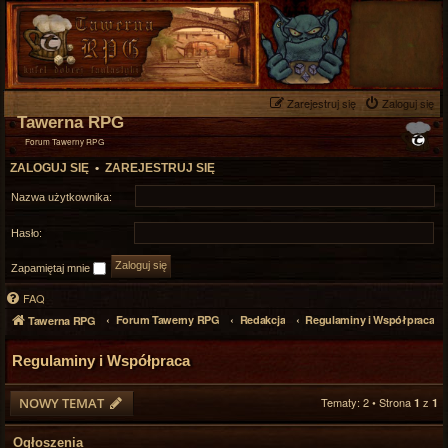
Zarejestruj się
Zaloguj się
Tawerna RPG
Forum Tawerny RPG
ZALOGUJ SIĘ
•
ZAREJESTRUJ SIĘ
Nazwa użytkownika:
Hasło:
Zapamiętaj mnie
FAQ
Forum Tawerny RPG
Redakcja
Regulaminy i Współpraca
Tawerna RPG
Regulaminy i Współpraca
NOWY TEMAT
Tematy: 2 • Strona
z
1
1
Ogłoszenia