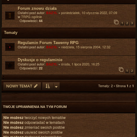
Forum znowu działa
Ostatni post autor:
«
poniedziałek, 10 stycznia 2022, 07:09
BAZYL
w
TRPG ogólnie
Odpowiedzi:
44
1
2
3
Tematy
Regulamin Forum Tawerny RPG
Ostatni post autor:
«
niedziela, 15 sierpnia 2004, 12:32
BAZYL
Dyskusje o regulaminie
Ostatni post autor:
«
środa, 1 lipca 2020, 16:25
BAZYL
Odpowiedzi:
22
1
2
NOWY TEMAT
Tematy: 2 • Strona
z
1
1
TWOJE UPRAWNIENIA NA TYM FORUM
Nie możesz
tworzyć nowych tematów
Nie możesz
odpowiadać w tematach
Nie możesz
zmieniać swoich postów
Nie możesz
usuwać swoich postów
dodawać załączników