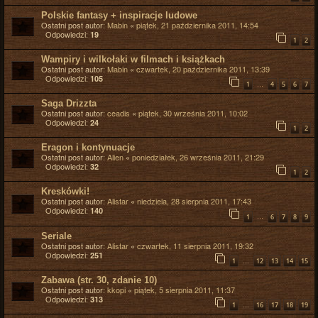
Polskie fantasy + inspiracje ludowe
Ostatni post autor:
Mabin
«
piątek, 21 października 2011, 14:54
Odpowiedzi:
19
1
2
Wampiry i wilkołaki w filmach i książkach
Ostatni post autor:
Mabin
«
czwartek, 20 października 2011, 13:39
Odpowiedzi:
105
…
1
4
5
6
7
Saga Drizzta
Ostatni post autor:
ceadis
«
piątek, 30 września 2011, 10:02
Odpowiedzi:
24
1
2
Eragon i kontynuacje
Ostatni post autor:
Alien
«
poniedziałek, 26 września 2011, 21:29
Odpowiedzi:
32
1
2
Kreskówki!
Ostatni post autor:
Alistar
«
niedziela, 28 sierpnia 2011, 17:43
Odpowiedzi:
140
…
1
6
7
8
9
Seriale
Ostatni post autor:
Alistar
«
czwartek, 11 sierpnia 2011, 19:32
Odpowiedzi:
251
…
1
12
13
14
15
Zabawa (str. 30, zdanie 10)
Ostatni post autor:
kkopi
«
piątek, 5 sierpnia 2011, 11:37
Odpowiedzi:
313
…
1
16
17
18
19