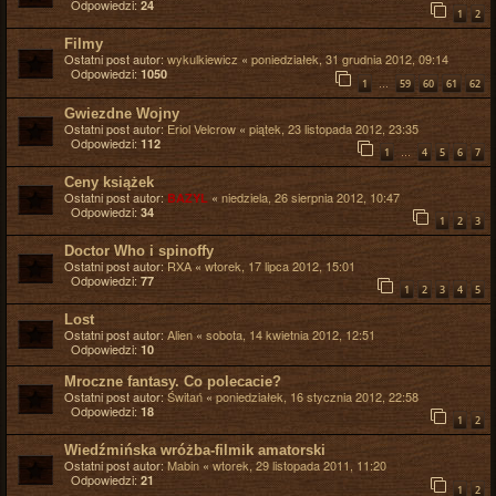
Odpowiedzi:
24
1
2
Filmy
Ostatni post autor:
wykulkiewicz
«
poniedziałek, 31 grudnia 2012, 09:14
Odpowiedzi:
1050
…
1
59
60
61
62
Gwiezdne Wojny
Ostatni post autor:
Eriol Velcrow
«
piątek, 23 listopada 2012, 23:35
Odpowiedzi:
112
…
1
4
5
6
7
Ceny książek
Ostatni post autor:
«
niedziela, 26 sierpnia 2012, 10:47
BAZYL
Odpowiedzi:
34
1
2
3
Doctor Who i spinoffy
Ostatni post autor:
RXA
«
wtorek, 17 lipca 2012, 15:01
Odpowiedzi:
77
1
2
3
4
5
Lost
Ostatni post autor:
Alien
«
sobota, 14 kwietnia 2012, 12:51
Odpowiedzi:
10
Mroczne fantasy. Co polecacie?
Ostatni post autor:
Świtań
«
poniedziałek, 16 stycznia 2012, 22:58
Odpowiedzi:
18
1
2
Wiedźmińska wróżba-filmik amatorski
Ostatni post autor:
Mabin
«
wtorek, 29 listopada 2011, 11:20
Odpowiedzi:
21
1
2