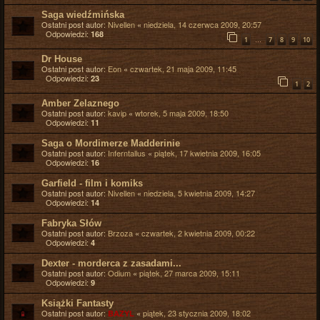
Saga wiedźmińska
Ostatni post autor:
Nivellen
«
niedziela, 14 czerwca 2009, 20:57
Odpowiedzi:
168
…
1
7
8
9
10
Dr House
Ostatni post autor:
Eon
«
czwartek, 21 maja 2009, 11:45
Odpowiedzi:
23
1
2
Amber Zelaznego
Ostatni post autor:
kavip
«
wtorek, 5 maja 2009, 18:50
Odpowiedzi:
11
Saga o Mordimerze Madderinie
Ostatni post autor:
Inferntallus
«
piątek, 17 kwietnia 2009, 16:05
Odpowiedzi:
16
Garfield - film i komiks
Ostatni post autor:
Nivellen
«
niedziela, 5 kwietnia 2009, 14:27
Odpowiedzi:
14
Fabryka Słów
Ostatni post autor:
Brzoza
«
czwartek, 2 kwietnia 2009, 00:22
Odpowiedzi:
4
Dexter - morderca z zasadami...
Ostatni post autor:
Odium
«
piątek, 27 marca 2009, 15:11
Odpowiedzi:
9
Książki Fantasty
Ostatni post autor:
«
piątek, 23 stycznia 2009, 18:02
BAZYL