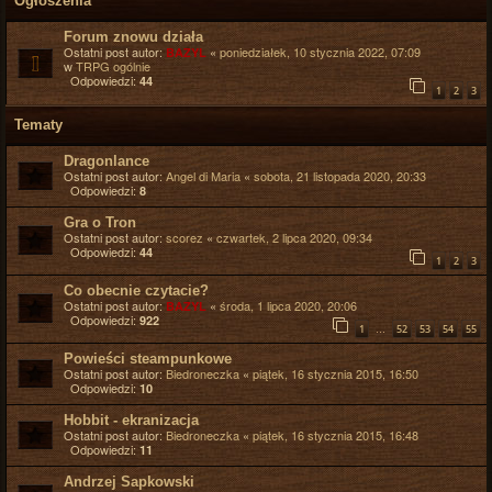
Ogłoszenia
Forum znowu działa
Ostatni post autor:
«
poniedziałek, 10 stycznia 2022, 07:09
BAZYL
w
TRPG ogólnie
Odpowiedzi:
44
1
2
3
Tematy
Dragonlance
Ostatni post autor:
Angel di Maria
«
sobota, 21 listopada 2020, 20:33
Odpowiedzi:
8
Gra o Tron
Ostatni post autor:
scorez
«
czwartek, 2 lipca 2020, 09:34
Odpowiedzi:
44
1
2
3
Co obecnie czytacie?
Ostatni post autor:
«
środa, 1 lipca 2020, 20:06
BAZYL
Odpowiedzi:
922
…
1
52
53
54
55
Powieści steampunkowe
Ostatni post autor:
Biedroneczka
«
piątek, 16 stycznia 2015, 16:50
Odpowiedzi:
10
Hobbit - ekranizacja
Ostatni post autor:
Biedroneczka
«
piątek, 16 stycznia 2015, 16:48
Odpowiedzi:
11
Andrzej Sapkowski