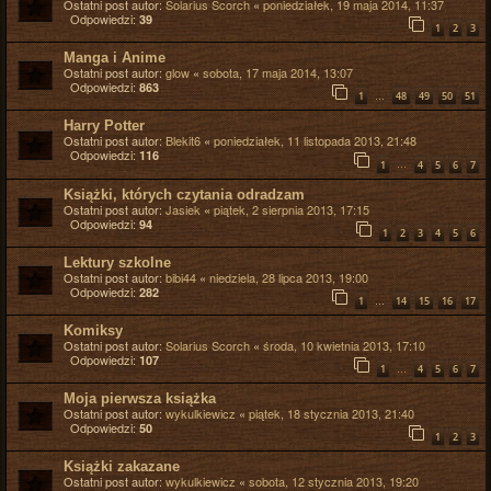
Ostatni post autor:
Solarius Scorch
«
poniedziałek, 19 maja 2014, 11:37
Odpowiedzi:
39
1
2
3
Manga i Anime
Ostatni post autor:
glow
«
sobota, 17 maja 2014, 13:07
Odpowiedzi:
863
…
1
48
49
50
51
Harry Potter
Ostatni post autor:
Blekit6
«
poniedziałek, 11 listopada 2013, 21:48
Odpowiedzi:
116
…
1
4
5
6
7
Książki, których czytania odradzam
Ostatni post autor:
Jasiek
«
piątek, 2 sierpnia 2013, 17:15
Odpowiedzi:
94
1
2
3
4
5
6
Lektury szkolne
Ostatni post autor:
bibi44
«
niedziela, 28 lipca 2013, 19:00
Odpowiedzi:
282
…
1
14
15
16
17
Komiksy
Ostatni post autor:
Solarius Scorch
«
środa, 10 kwietnia 2013, 17:10
Odpowiedzi:
107
…
1
4
5
6
7
Moja pierwsza książka
Ostatni post autor:
wykulkiewicz
«
piątek, 18 stycznia 2013, 21:40
Odpowiedzi:
50
1
2
3
Książki zakazane
Ostatni post autor:
wykulkiewicz
«
sobota, 12 stycznia 2013, 19:20