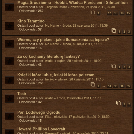
Magia Śródziemia - Hobbit, Władca Pierścieni i Silmarillion
Ostatni post autor:
Targowo.Istore
«
czwartek, 21 lipca 2011, 07:39
Odpowiedzi:
252
…
1
12
13
14
15
Kino Tarantino
Ostatni post autor:
No Name
«
środa, 29 czerwca 2011, 13:39
Odpowiedzi:
37
1
2
3
Wierne, czy piękne - jakie tłumaczenia są lepsze?
Ostatni post autor:
No Name
«
środa, 18 maja 2011, 11:21
Odpowiedzi:
15
Za co kochamy literaturę fantasy?
Ostatni post autor:
wiatle
«
piątek, 29 kwietnia 2011, 18:00
Odpowiedzi:
43
1
2
3
Książki które lubię, książki które polecam...
Ostatni post autor:
heriko
«
wtorek, 26 kwietnia 2011, 11:15
Odpowiedzi:
766
…
1
43
44
45
46
Teatr
Ostatni post autor:
wiatle
«
środa, 20 kwietnia 2011, 11:57
Odpowiedzi:
32
1
2
Pan Lodowego Ogrodu
Ostatni post autor:
Pita
«
niedziela, 17 października 2010, 18:59
Odpowiedzi:
15
Howard Phillips Lovecraft
Ostatni post autor:
Werewolf
«
piątek, 10 września 2010, 23:31