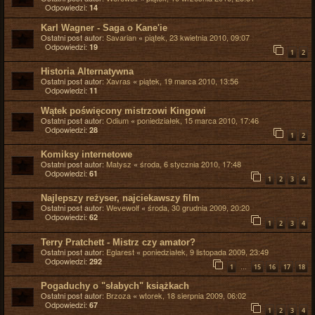
Odpowiedzi:
14
Karl Wagner - Saga o Kane'ie
Ostatni post autor:
Savarian
«
piątek, 23 kwietnia 2010, 09:07
Odpowiedzi:
19
1
2
Historia Alternatywna
Ostatni post autor:
Xavras
«
piątek, 19 marca 2010, 13:56
Odpowiedzi:
11
Wątek poświęcony mistrzowi Kingowi
Ostatni post autor:
Odium
«
poniedziałek, 15 marca 2010, 17:46
Odpowiedzi:
28
1
2
Komiksy internetowe
Ostatni post autor:
Matysz
«
środa, 6 stycznia 2010, 17:48
Odpowiedzi:
61
1
2
3
4
Najlepszy reżyser, najciekawszy film
Ostatni post autor:
Wevewolf
«
środa, 30 grudnia 2009, 20:20
Odpowiedzi:
62
1
2
3
4
Terry Pratchett - Mistrz czy amator?
Ostatni post autor:
Eglarest
«
poniedziałek, 9 listopada 2009, 23:49
Odpowiedzi:
292
…
1
15
16
17
18
Pogaduchy o "słabych" książkach
Ostatni post autor:
Brzoza
«
wtorek, 18 sierpnia 2009, 06:02
Odpowiedzi:
67
1
2
3
4