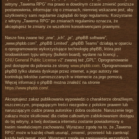
witryny „Tawerna RPG” ma prawo w dowolnym czasie zmienić poniższe
postanowienia, informując cię o zmianach, niemniej wskazane jest, aby
użytkownicy sami regularnie zaglądali do tego regulaminu. Korzystanie
z witryny „Tawerna RPG” po zmianach regulaminu oznacza, że
akceptujesz te zmiany ze wszelkimi konsekwencjami prawnymi.
Nasze fora zwane też „one”, „ich”, „je”, „phpBB software”,
„www.phpbb.com”, „phpBB Limited”, „phpBB Teams” działają w oparciu
o oprogramowanie wykorzystujące technologię phpBB, która jest
środowiskiem typu witryny (bulletin board), wydane na licencji „
GNU General Public License v2
” zwanej też „GPL”. Oprogramowanie
jest dostępne do pobrania ze strony
www.phpbb.com
. Oprogramowanie
phpBB tylko ułatwia dyskusje przez internet, a jego autorzy nie
kontrolują tekstów zamieszczanych w internecie za jego pomocą.
Więcej informacji o phpBB można znaleźć na stronie
https://www.phpbb.com/
.
Akceptujesz zakaz publikowania wypowiedzi o charakterze obraźliwym,
oszczerczym, propagującym treści niezgodne z polskim prawem lub
naruszającym cudze prawa autorskie i dobra osobiste. Naruszenie tego
zakazu może skutkować dla ciebie całkowitym zablokowaniem dostępu
do tej witryny, a twój dostawca internetu zostanie powiadomiony o
twoim niewłaściwym zachowaniu. Wyrażasz zgodę na to, że „Tawerna
RPG” może w każdej chwili usunąć, zmienić, przenieść lub zamknąć
każdy twój temat, post. Wyrażasz zgodę na zapisywanie wszystkich