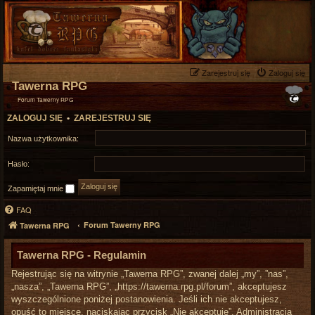
Zarejestruj się
Zaloguj się
Tawerna RPG
Forum Tawerny RPG
ZALOGUJ SIĘ
•
ZAREJESTRUJ SIĘ
Nazwa użytkownika:
Hasło:
Zapamiętaj mnie
FAQ
Forum Tawerny RPG
Tawerna RPG
Tawerna RPG - Regulamin
Rejestrując się na witrynie „Tawerna RPG”, zwanej dalej „my”, ”nas”,
„nasza”, „Tawerna RPG”, „https://tawerna.rpg.pl/forum”, akceptujesz
wyszczególnione poniżej postanowienia. Jeśli ich nie akceptujesz,
opuść to miejsce, naciskając przycisk „Nie akceptuję”. Administracja