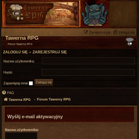
Zarejestruj się
Zaloguj się
Tawerna RPG
Forum Tawerny RPG
ZALOGUJ SIĘ
•
ZAREJESTRUJ SIĘ
Nazwa użytkownika:
Hasło:
Zapamiętaj mnie
FAQ
Forum Tawerny RPG
Tawerna RPG
Wyślij e-mail aktywacyjny
Nazwa użytkownika: