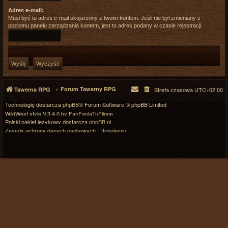
Adres e-mail:
Musi być to adres e-mail skojarzony z twoim kontem. Jeśli nie był zmieniany z
poziomu panelu zarządzania kontem, jest to adres podany w czasie rejestracji.
Forum Tawerny RPG
Tawerna RPG
Strefa czasowa
UTC+02:00
Technologię dostarcza
phpBB
® Forum Software © phpBB Limited
WildWest style V.3.4.0 by
FanFanlaTuFlippe
Polski pakiet językowy dostarcza
phpBB.pl
Zasady ochrony danych osobowych
|
Regulamin