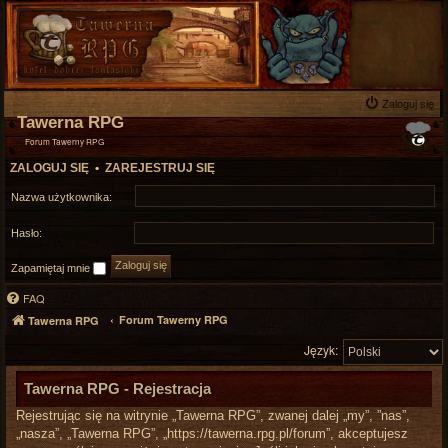
Zaloguj się
Tawerna RPG
Forum Tawerny RPG
ZALOGUJ SIĘ
•
ZAREJESTRUJ SIĘ
Nazwa użytkownika:
Hasło:
Zapamiętaj mnie
FAQ
Forum Tawerny RPG
Tawerna RPG
Język:
Tawerna RPG - Rejestracja
Rejestrując się na witrynie „Tawerna RPG”, zwanej dalej „my”, ”nas”,
„nasza”, „Tawerna RPG”, „https://tawerna.rpg.pl/forum”, akceptujesz