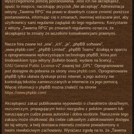
wyszczególnione poniżej postanowienia. Jeśli ich nie akceptujesz,
opuść to miejsce, naciskając przycisk „Nie akceptuję”. Administracja
witryny „Tawerna RPG” ma prawo w dowolnym czasie zmienić poniższe
postanowienia, informując cię o zmianach, niemniej wskazane jest, aby
użytkownicy sami regularnie zaglądali do tego regulaminu. Korzystanie
z witryny „Tawerna RPG” po zmianach regulaminu oznacza, że
akceptujesz te zmiany ze wszelkimi konsekwencjami prawnymi.
Nasze fora zwane też „one”, „ich”, „je”, „phpBB software”,
„www.phpbb.com”, „phpBB Limited”, „phpBB Teams” działają w oparciu
o oprogramowanie wykorzystujące technologię phpBB, która jest
środowiskiem typu witryny (bulletin board), wydane na licencji „
GNU General Public License v2
” zwanej też „GPL”. Oprogramowanie
jest dostępne do pobrania ze strony
www.phpbb.com
. Oprogramowanie
phpBB tylko ułatwia dyskusje przez internet, a jego autorzy nie
kontrolują tekstów zamieszczanych w internecie za jego pomocą.
Więcej informacji o phpBB można znaleźć na stronie
https://www.phpbb.com/
.
Akceptujesz zakaz publikowania wypowiedzi o charakterze obraźliwym,
oszczerczym, propagującym treści niezgodne z polskim prawem lub
naruszającym cudze prawa autorskie i dobra osobiste. Naruszenie tego
zakazu może skutkować dla ciebie całkowitym zablokowaniem dostępu
do tej witryny, a twój dostawca internetu zostanie powiadomiony o
twoim niewłaściwym zachowaniu. Wyrażasz zgodę na to, że „Tawerna