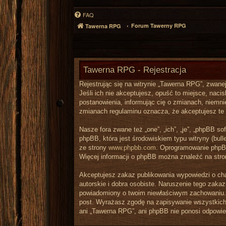
FAQ
Forum Tawerny RPG
Tawerna RPG
Tawerna RPG - Rejestracja
Rejestrując się na witrynie „Tawerna RPG”, zwanej
Jeśli ich nie akceptujesz, opuść to miejsce, nac
postanowienia, informując cię o zmianach, niemni
zmianach regulaminu oznacza, że akceptujesz te
Nasze fora zwane też „one”, „ich”, „je”, „phpBB 
phpBB, która jest środowiskiem typu witryny (bulle
ze strony
www.phpbb.com
. Oprogramowanie phpBB 
Więcej informacji o phpBB można znaleźć na str
Akceptujesz zakaz publikowania wypowiedzi o ch
autorskie i dobra osobiste. Naruszenie tego zaka
powiadomiony o twoim niewłaściwym zachowaniu. 
post. Wyrażasz zgodę na zapisywanie wszystkich 
ani „Tawerna RPG”, ani phpBB nie ponosi odpowie