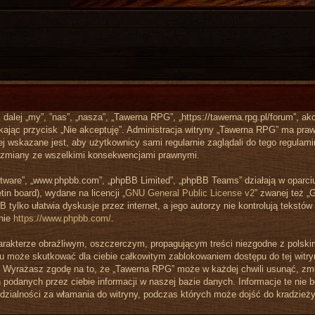
 dalej „my”, ”nas”, „nasza”, „Tawerna RPG”, „https://tawerna.rpg.pl/forum”, 
iskając przycisk „Nie akceptuję”. Administracja witryny „Tawerna RPG” ma p
ej wskazane jest, aby użytkownicy sami regularnie zaglądali do tego regulam
 zmiany ze wszelkimi konsekwencjami prawnymi.
software”, „www.phpbb.com”, „phpBB Limited”, „phpBB Teams” działają w oparc
tin board), wydane na licencji „
GNU General Public License v2
” zwanej też „
tylko ułatwia dyskusje przez internet, a jego autorzy nie kontrolują tekst
onie
https://www.phpbb.com/
.
arakterze obraźliwym, oszczerczym, propagującym treści niezgodne z pols
zu może skutkować dla ciebie całkowitym zablokowaniem dostępu do tej witryn
Wyrażasz zgodę na to, że „Tawerna RPG” może w każdej chwili usunąć, zmie
podanych przez ciebie informacji w naszej bazie danych. Informacje te nie 
dzialności za włamania do witryny, podczas których może dojść do kradzież