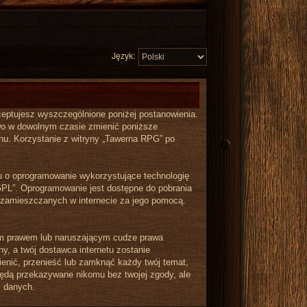
Język:
akceptujesz wyszczególnione poniżej postanowienia.
rawo w dowolnym czasie zmienić poniższe
inu. Korzystanie z witryny „Tawerna RPG” po
iu o oprogramowanie wykorzystujące technologię
GPL”. Oprogramowanie jest dostępne do pobrania
ów zamieszczanych w internecie za jego pomocą.
kim prawem lub naruszającym cudze prawa
y, a twój dostawca internetu zostanie
nić, przenieść lub zamknąć każdy twój temat,
będą przekazywane nikomu bez twojej zgody, ale
y danych.