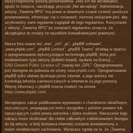
wyszczególnione poniżej postanowienia. Jeśli ich nie akceptujesz,
opuść to miejsce, naciskając przycisk „Nie akceptuję”. Administracja
witryny „Tawerna RPG” ma prawo w dowolnym czasie zmienić poniższe
postanowienia, informując cię o zmianach, niemniej wskazane jest, aby
użytkownicy sami regularnie zaglądali do tego regulaminu. Korzystanie
z witryny „Tawerna RPG” po zmianach regulaminu oznacza, że
akceptujesz te zmiany ze wszelkimi konsekwencjami prawnymi.
Nasze fora zwane też „one”, „ich”, „je”, „phpBB software”,
„www.phpbb.com”, „phpBB Limited”, „phpBB Teams” działają w oparciu
o oprogramowanie wykorzystujące technologię phpBB, która jest
środowiskiem typu witryny (bulletin board), wydane na licencji „
GNU General Public License v2
” zwanej też „GPL”. Oprogramowanie
jest dostępne do pobrania ze strony
www.phpbb.com
. Oprogramowanie
phpBB tylko ułatwia dyskusje przez internet, a jego autorzy nie
kontrolują tekstów zamieszczanych w internecie za jego pomocą.
Więcej informacji o phpBB można znaleźć na stronie
https://www.phpbb.com/
.
Akceptujesz zakaz publikowania wypowiedzi o charakterze obraźliwym,
oszczerczym, propagującym treści niezgodne z polskim prawem lub
naruszającym cudze prawa autorskie i dobra osobiste. Naruszenie tego
zakazu może skutkować dla ciebie całkowitym zablokowaniem dostępu
do tej witryny, a twój dostawca internetu zostanie powiadomiony o
twoim niewłaściwym zachowaniu. Wyrażasz zgodę na to, że „Tawerna