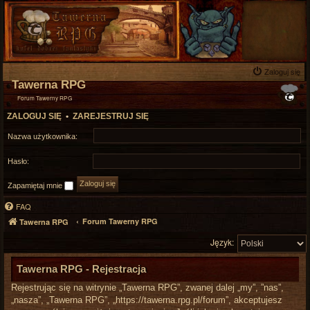
Zaloguj się
Tawerna RPG
Forum Tawerny RPG
ZALOGUJ SIĘ
•
ZAREJESTRUJ SIĘ
Nazwa użytkownika:
Hasło:
Zapamiętaj mnie
FAQ
Forum Tawerny RPG
Tawerna RPG
Język:
Tawerna RPG - Rejestracja
Rejestrując się na witrynie „Tawerna RPG”, zwanej dalej „my”, ”nas”,
„nasza”, „Tawerna RPG”, „https://tawerna.rpg.pl/forum”, akceptujesz