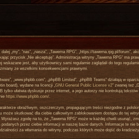
 dalej „my”, ”nas”, „nasza”, „Tawerna RPG”, „https://tawerna.rpg.pl/forum”, 
iskając przycisk „Nie akceptuję”. Administracja witryny „Tawerna RPG” ma p
ej wskazane jest, aby użytkownicy sami regularnie zaglądali do tego regulam
 zmiany ze wszelkimi konsekwencjami prawnymi.
software”, „www.phpbb.com”, „phpBB Limited”, „phpBB Teams” działają w oparc
tin board), wydane na licencji „
GNU General Public License v2
” zwanej też „
tylko ułatwia dyskusje przez internet, a jego autorzy nie kontrolują tekst
onie
https://www.phpbb.com/
.
arakterze obraźliwym, oszczerczym, propagującym treści niezgodne z pols
zu może skutkować dla ciebie całkowitym zablokowaniem dostępu do tej witryn
Wyrażasz zgodę na to, że „Tawerna RPG” może w każdej chwili usunąć, zmie
podanych przez ciebie informacji w naszej bazie danych. Informacje te nie 
dzialności za włamania do witryny, podczas których może dojść do kradzież