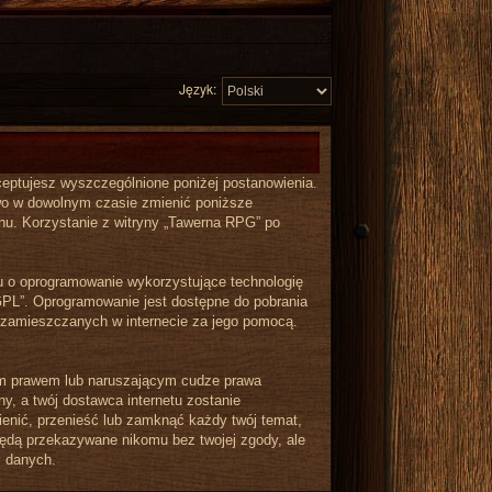
Język:
akceptujesz wyszczególnione poniżej postanowienia.
rawo w dowolnym czasie zmienić poniższe
inu. Korzystanie z witryny „Tawerna RPG” po
iu o oprogramowanie wykorzystujące technologię
GPL”. Oprogramowanie jest dostępne do pobrania
ów zamieszczanych w internecie za jego pomocą.
kim prawem lub naruszającym cudze prawa
y, a twój dostawca internetu zostanie
nić, przenieść lub zamknąć każdy twój temat,
będą przekazywane nikomu bez twojej zgody, ale
y danych.