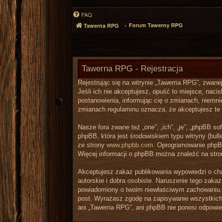
FAQ
Forum Tawerny RPG
Tawerna RPG
Tawerna RPG - Rejestracja
Rejestrując się na witrynie „Tawerna RPG”, zwanej
Jeśli ich nie akceptujesz, opuść to miejsce, nac
postanowienia, informując cię o zmianach, niemni
zmianach regulaminu oznacza, że akceptujesz te
Nasze fora zwane też „one”, „ich”, „je”, „phpBB 
phpBB, która jest środowiskiem typu witryny (bulle
ze strony
www.phpbb.com
. Oprogramowanie phpBB 
Więcej informacji o phpBB można znaleźć na str
Akceptujesz zakaz publikowania wypowiedzi o ch
autorskie i dobra osobiste. Naruszenie tego zaka
powiadomiony o twoim niewłaściwym zachowaniu. 
post. Wyrażasz zgodę na zapisywanie wszystkich 
ani „Tawerna RPG”, ani phpBB nie ponosi odpowie