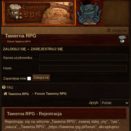
Zaloguj się
Tawerna RPG
Forum Tawerny RPG
ZALOGUJ SIĘ
•
ZAREJESTRUJ SIĘ
Nazwa użytkownika:
Hasło:
Zapamiętaj mnie
FAQ
Forum Tawerny RPG
Tawerna RPG
Język:
Tawerna RPG - Rejestracja
Rejestrując się na witrynie „Tawerna RPG”, zwanej dalej „my”, ”nas”,
„nasza”, „Tawerna RPG”, „https://tawerna.rpg.pl/forum”, akceptujesz