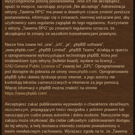
wyszczególnione poniżej postanowienia. Jeśli ich nie akceptujesz,
opuść to miejsce, naciskając przycisk „Nie akceptuję”. Administracja
witryny „Tawerna RPG” ma prawo w dowolnym czasie zmienić poniższe
postanowienia, informując cię o zmianach, niemniej wskazane jest, aby
użytkownicy sami regularnie zaglądali do tego regulaminu. Korzystanie
z witryny „Tawerna RPG” po zmianach regulaminu oznacza, że
akceptujesz te zmiany ze wszelkimi konsekwencjami prawnymi.
Nasze fora zwane też „one”, „ich”, „je”, „phpBB software”,
„www.phpbb.com”, „phpBB Limited”, „phpBB Teams” działają w oparciu
o oprogramowanie wykorzystujące technologię phpBB, która jest
środowiskiem typu witryny (bulletin board), wydane na licencji „
GNU General Public License v2
” zwanej też „GPL”. Oprogramowanie
jest dostępne do pobrania ze strony
www.phpbb.com
. Oprogramowanie
phpBB tylko ułatwia dyskusje przez internet, a jego autorzy nie
kontrolują tekstów zamieszczanych w internecie za jego pomocą.
Więcej informacji o phpBB można znaleźć na stronie
https://www.phpbb.com/
.
Akceptujesz zakaz publikowania wypowiedzi o charakterze obraźliwym,
oszczerczym, propagującym treści niezgodne z polskim prawem lub
naruszającym cudze prawa autorskie i dobra osobiste. Naruszenie tego
zakazu może skutkować dla ciebie całkowitym zablokowaniem dostępu
do tej witryny, a twój dostawca internetu zostanie powiadomiony o
twoim niewłaściwym zachowaniu. Wyrażasz zgodę na to, że „Tawerna