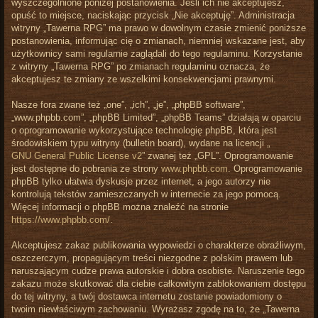
wyszczególnione poniżej postanowienia. Jeśli ich nie akceptujesz,
opuść to miejsce, naciskając przycisk „Nie akceptuję”. Administracja
witryny „Tawerna RPG” ma prawo w dowolnym czasie zmienić poniższe
postanowienia, informując cię o zmianach, niemniej wskazane jest, aby
użytkownicy sami regularnie zaglądali do tego regulaminu. Korzystanie
z witryny „Tawerna RPG” po zmianach regulaminu oznacza, że
akceptujesz te zmiany ze wszelkimi konsekwencjami prawnymi.
Nasze fora zwane też „one”, „ich”, „je”, „phpBB software”,
„www.phpbb.com”, „phpBB Limited”, „phpBB Teams” działają w oparciu
o oprogramowanie wykorzystujące technologię phpBB, która jest
środowiskiem typu witryny (bulletin board), wydane na licencji „
GNU General Public License v2
” zwanej też „GPL”. Oprogramowanie
jest dostępne do pobrania ze strony
www.phpbb.com
. Oprogramowanie
phpBB tylko ułatwia dyskusje przez internet, a jego autorzy nie
kontrolują tekstów zamieszczanych w internecie za jego pomocą.
Więcej informacji o phpBB można znaleźć na stronie
https://www.phpbb.com/
.
Akceptujesz zakaz publikowania wypowiedzi o charakterze obraźliwym,
oszczerczym, propagującym treści niezgodne z polskim prawem lub
naruszającym cudze prawa autorskie i dobra osobiste. Naruszenie tego
zakazu może skutkować dla ciebie całkowitym zablokowaniem dostępu
do tej witryny, a twój dostawca internetu zostanie powiadomiony o
twoim niewłaściwym zachowaniu. Wyrażasz zgodę na to, że „Tawerna