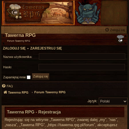
Zaloguj się
Tawerna RPG
Forum Tawerny RPG
ZALOGUJ SIĘ
•
ZAREJESTRUJ SIĘ
Nazwa użytkownika:
Hasło:
Zapamiętaj mnie
FAQ
Forum Tawerny RPG
Tawerna RPG
Język:
Tawerna RPG - Rejestracja
Rejestrując się na witrynie „Tawerna RPG”, zwanej dalej „my”, ”nas”,
„nasza”, „Tawerna RPG”, „https://tawerna.rpg.pl/forum”, akceptujesz