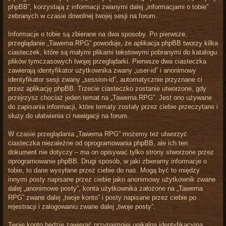
phpBB”, korzystają z informacji zwanymi dalej „informacjami o tobie”
zebranych w czasie dowolnej twojej sesji na forum.
Informacje o tobie są zbierane na dwa sposoby. Po pierwsze,
przeglądanie „Tawerna RPG” powoduje, że aplikacja phpBB tworzy kilka
ciasteczek, które są małymi plikami tekstowymi pobranymi do katalogu
plików tymczasowych twojej przeglądarki. Pierwsze dwa ciasteczka
zawierają identyfikator użytkownika zwany „user-id” i anonimowy
identyfikator sesji zwany „session-id”, automatycznie przyznane ci
przez aplikację phpBB. Trzecie ciasteczko zostanie utworzone, gdy
przejrzysz chociaż jeden temat na „Tawerna RPG”. Jest ono używane
do zapisania informacji, które tematy zostały przez ciebie przeczytane i
służy do ułatwienia ci nawigacji na forum.
W czasie przeglądania „Tawerna RPG” możemy też utworzyć
ciasteczka niezależne od oprogramowania phpBB, ale ich ten
dokument nie dotyczy – ma on opisywać tylko strony stworzone przez
oprogramowanie phpBB. Drugi sposób, w jaki zbieramy informacje o
tobie, to dane wysyłane przez ciebie do nas. Mogą być to między
innymi posty napisane przez ciebie jako anonimowy użytkownik zwane
dalej „anonimowe posty”, konta użytkownika założone na „Tawerna
RPG” zwane dalej „twoje konto” i posty napisane przez ciebie po
rejestracji i zalogowaniu zwane dalej „twoje posty”.
Twoje konto będzie zawierać przynajmniej unikalną identyfikacyjną