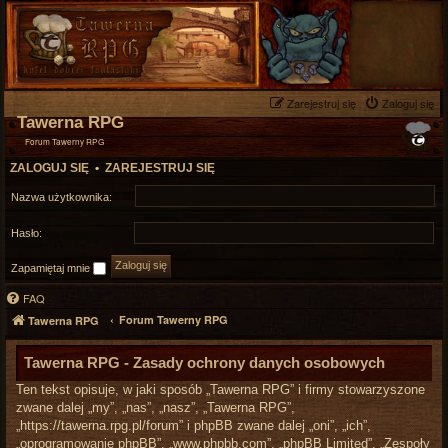
Zarejestruj się
Zaloguj się
Tawerna RPG
Forum Tawerny RPG
ZALOGUJ SIĘ
•
ZAREJESTRUJ SIĘ
Nazwa użytkownika:
Hasło:
Zapamiętaj mnie
FAQ
Forum Tawerny RPG
Tawerna RPG
Tawerna RPG - Zasady ochrony danych osobowych
Ten tekst opisuje, w jaki sposób „Tawerna RPG” i firmy stowarzyszone
zwane dalej „my”, „nas”, „nasz”, „Tawerna RPG”,
„https://tawerna.rpg.pl/forum” i phpBB zwane dalej „oni”, „ich”,
„oprogramowanie phpBB”, „www.phpbb.com”, „phpBB Limited”, „Zespoły