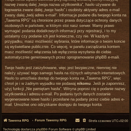
nazwę zwaną dalej „twoja nazwa użytkownika”, hasło używane do
logowania zwane dalej „twoje hasło” i osobisty aktywny adres e-mail
zwany dalej „twój adres e-mail”. Informacje podane dla twojego konta na
„Tawerna RPG” są chronione przez prawa dotyczące ochrony danych
osobowych w państwie, w którym stoi nasz serwer. Mamy prawo
wymagać podania dodatkowych informacji przy rejestracji, i to my
ustalamy czy podanie ich jest konieczne, czy nie. W każdym
przypadku, masz możliwość wybrania, które informacje o twoim koncie
są wyświetlane publicznie. Co więcej, w panelu zarządzania kontem
masz możliwość włączenia lub wyłączenia wysyłania do ciebie
automatycznie generowanych przez oprogramowanie phpBB e-maili.
Twoje hasło jest zaszyfrowane, więc jest bezpieczne, niemniej nie
należy używać tego samego hasła na różnych witrynach internetowych.
Hasło to umożliwia dostęp do twojego konta na „Tawerna RPG”, więc
chroń je i w żadnym wypadku nie podawaj
nikomu
. Jeśli je zapomnisz,
użyj funkcji „Nie pamiętam hasła”. Witryna poprosi cię o podanie nazwy
użytkownika i adresu e-mail. Po podaniu tych danych zostanie
wygenerowane nowe hasło i przesłane na podany przez ciebie adres e-
mail. Umożliwi ono odzyskanie dostępu do twojego konta.
Forum Tawerny RPG
Tawerna RPG
Strefa czasowa
UTC+02:00
Technologię dostarcza
phpBB
® Forum Software © phpBB Limited