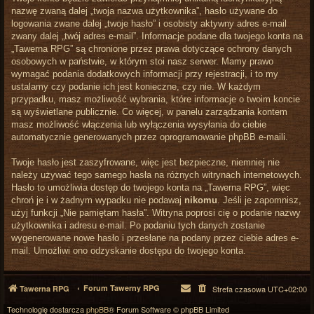
nazwę zwaną dalej „twoja nazwa użytkownika”, hasło używane do
logowania zwane dalej „twoje hasło” i osobisty aktywny adres e-mail
zwany dalej „twój adres e-mail”. Informacje podane dla twojego konta na
„Tawerna RPG” są chronione przez prawa dotyczące ochrony danych
osobowych w państwie, w którym stoi nasz serwer. Mamy prawo
wymagać podania dodatkowych informacji przy rejestracji, i to my
ustalamy czy podanie ich jest konieczne, czy nie. W każdym
przypadku, masz możliwość wybrania, które informacje o twoim koncie
są wyświetlane publicznie. Co więcej, w panelu zarządzania kontem
masz możliwość włączenia lub wyłączenia wysyłania do ciebie
automatycznie generowanych przez oprogramowanie phpBB e-maili.
Twoje hasło jest zaszyfrowane, więc jest bezpieczne, niemniej nie
należy używać tego samego hasła na różnych witrynach internetowych.
Hasło to umożliwia dostęp do twojego konta na „Tawerna RPG”, więc
chroń je i w żadnym wypadku nie podawaj
nikomu
. Jeśli je zapomnisz,
użyj funkcji „Nie pamiętam hasła”. Witryna poprosi cię o podanie nazwy
użytkownika i adresu e-mail. Po podaniu tych danych zostanie
wygenerowane nowe hasło i przesłane na podany przez ciebie adres e-
mail. Umożliwi ono odzyskanie dostępu do twojego konta.
Forum Tawerny RPG
Tawerna RPG
Strefa czasowa
UTC+02:00
Technologię dostarcza
phpBB
® Forum Software © phpBB Limited