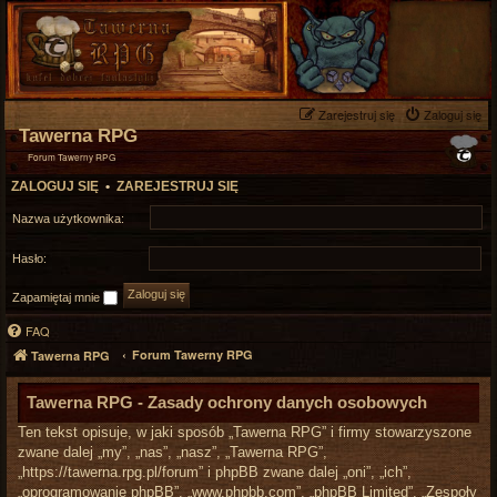
Zarejestruj się
Zaloguj się
Tawerna RPG
Forum Tawerny RPG
ZALOGUJ SIĘ
•
ZAREJESTRUJ SIĘ
Nazwa użytkownika:
Hasło:
Zapamiętaj mnie
FAQ
Forum Tawerny RPG
Tawerna RPG
Tawerna RPG - Zasady ochrony danych osobowych
Ten tekst opisuje, w jaki sposób „Tawerna RPG” i firmy stowarzyszone
zwane dalej „my”, „nas”, „nasz”, „Tawerna RPG”,
„https://tawerna.rpg.pl/forum” i phpBB zwane dalej „oni”, „ich”,
„oprogramowanie phpBB”, „www.phpbb.com”, „phpBB Limited”, „Zespoły