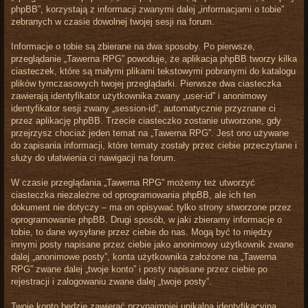
phpBB”, korzystają z informacji zwanymi dalej „informacjami o tobie”
zebranych w czasie dowolnej twojej sesji na forum.
Informacje o tobie są zbierane na dwa sposoby. Po pierwsze,
przeglądanie „Tawerna RPG” powoduje, że aplikacja phpBB tworzy kilka
ciasteczek, które są małymi plikami tekstowymi pobranymi do katalogu
plików tymczasowych twojej przeglądarki. Pierwsze dwa ciasteczka
zawierają identyfikator użytkownika zwany „user-id” i anonimowy
identyfikator sesji zwany „session-id”, automatycznie przyznane ci
przez aplikację phpBB. Trzecie ciasteczko zostanie utworzone, gdy
przejrzysz chociaż jeden temat na „Tawerna RPG”. Jest ono używane
do zapisania informacji, które tematy zostały przez ciebie przeczytane i
służy do ułatwienia ci nawigacji na forum.
W czasie przeglądania „Tawerna RPG” możemy też utworzyć
ciasteczka niezależne od oprogramowania phpBB, ale ich ten
dokument nie dotyczy – ma on opisywać tylko strony stworzone przez
oprogramowanie phpBB. Drugi sposób, w jaki zbieramy informacje o
tobie, to dane wysyłane przez ciebie do nas. Mogą być to między
innymi posty napisane przez ciebie jako anonimowy użytkownik zwane
dalej „anonimowe posty”, konta użytkownika założone na „Tawerna
RPG” zwane dalej „twoje konto” i posty napisane przez ciebie po
rejestracji i zalogowaniu zwane dalej „twoje posty”.
Twoje konto będzie zawierać przynajmniej unikalną identyfikacyjną