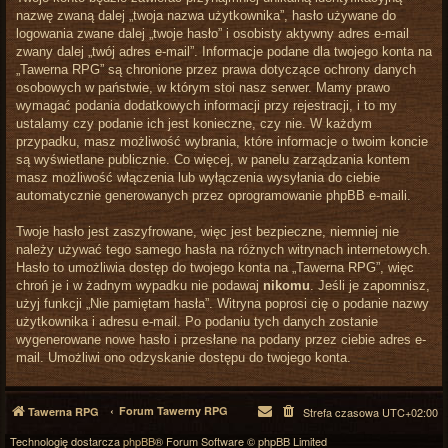
nazwę zwaną dalej „twoja nazwa użytkownika”, hasło używane do
logowania zwane dalej „twoje hasło” i osobisty aktywny adres e-mail
zwany dalej „twój adres e-mail”. Informacje podane dla twojego konta na
„Tawerna RPG” są chronione przez prawa dotyczące ochrony danych
osobowych w państwie, w którym stoi nasz serwer. Mamy prawo
wymagać podania dodatkowych informacji przy rejestracji, i to my
ustalamy czy podanie ich jest konieczne, czy nie. W każdym
przypadku, masz możliwość wybrania, które informacje o twoim koncie
są wyświetlane publicznie. Co więcej, w panelu zarządzania kontem
masz możliwość włączenia lub wyłączenia wysyłania do ciebie
automatycznie generowanych przez oprogramowanie phpBB e-maili.
Twoje hasło jest zaszyfrowane, więc jest bezpieczne, niemniej nie
należy używać tego samego hasła na różnych witrynach internetowych.
Hasło to umożliwia dostęp do twojego konta na „Tawerna RPG”, więc
chroń je i w żadnym wypadku nie podawaj
nikomu
. Jeśli je zapomnisz,
użyj funkcji „Nie pamiętam hasła”. Witryna poprosi cię o podanie nazwy
użytkownika i adresu e-mail. Po podaniu tych danych zostanie
wygenerowane nowe hasło i przesłane na podany przez ciebie adres e-
mail. Umożliwi ono odzyskanie dostępu do twojego konta.
Forum Tawerny RPG
Tawerna RPG
Strefa czasowa
UTC+02:00
Technologię dostarcza
phpBB
® Forum Software © phpBB Limited