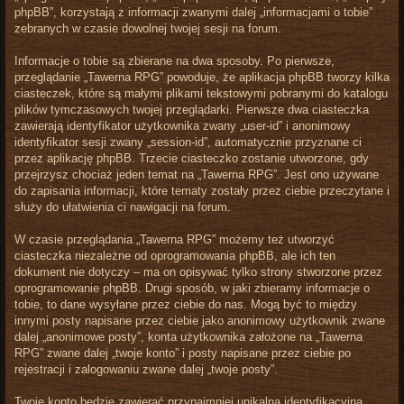
phpBB”, korzystają z informacji zwanymi dalej „informacjami o tobie”
zebranych w czasie dowolnej twojej sesji na forum.
Informacje o tobie są zbierane na dwa sposoby. Po pierwsze,
przeglądanie „Tawerna RPG” powoduje, że aplikacja phpBB tworzy kilka
ciasteczek, które są małymi plikami tekstowymi pobranymi do katalogu
plików tymczasowych twojej przeglądarki. Pierwsze dwa ciasteczka
zawierają identyfikator użytkownika zwany „user-id” i anonimowy
identyfikator sesji zwany „session-id”, automatycznie przyznane ci
przez aplikację phpBB. Trzecie ciasteczko zostanie utworzone, gdy
przejrzysz chociaż jeden temat na „Tawerna RPG”. Jest ono używane
do zapisania informacji, które tematy zostały przez ciebie przeczytane i
służy do ułatwienia ci nawigacji na forum.
W czasie przeglądania „Tawerna RPG” możemy też utworzyć
ciasteczka niezależne od oprogramowania phpBB, ale ich ten
dokument nie dotyczy – ma on opisywać tylko strony stworzone przez
oprogramowanie phpBB. Drugi sposób, w jaki zbieramy informacje o
tobie, to dane wysyłane przez ciebie do nas. Mogą być to między
innymi posty napisane przez ciebie jako anonimowy użytkownik zwane
dalej „anonimowe posty”, konta użytkownika założone na „Tawerna
RPG” zwane dalej „twoje konto” i posty napisane przez ciebie po
rejestracji i zalogowaniu zwane dalej „twoje posty”.
Twoje konto będzie zawierać przynajmniej unikalną identyfikacyjną