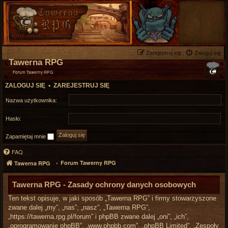
Zarejestruj się
Zaloguj się
Tawerna RPG
Forum Tawerny RPG
ZALOGUJ SIĘ
•
ZAREJESTRUJ SIĘ
Nazwa użytkownika:
Hasło:
Zapamiętaj mnie
FAQ
Forum Tawerny RPG
Tawerna RPG
Tawerna RPG - Zasady ochrony danych osobowych
Ten tekst opisuje, w jaki sposób „Tawerna RPG” i firmy stowarzyszone
zwane dalej „my”, „nas”, „nasz”, „Tawerna RPG”,
„https://tawerna.rpg.pl/forum” i phpBB zwane dalej „oni”, „ich”,
„oprogramowanie phpBB”, „www.phpbb.com”, „phpBB Limited”, „Zespoły