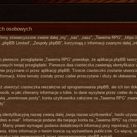
ych osobowych
firmy stowarzyszone zwane dalej „my”, „nas”, „nasz”, „Tawerna RPG”, „https://
„phpBB Limited”, „Zespoły phpBB”, korzystają z informacji zwanymi dalej „in
o pierwsze, przeglądanie „Tawerna RPG” powoduje, że aplikacja phpBB tworzy
wych twojej przeglądarki. Pierwsze dwa ciasteczka zawierają identyfikator 
znie przyznane ci przez aplikację phpBB. Trzecie ciasteczko zostanie utworz
rmacji, które tematy zostały przez ciebie przeczytane i służy do ułatwienia 
 utworzyć ciasteczka niezależne od oprogramowania phpBB, ale ich ten dok
sób, w jaki zbieramy informacje o tobie, to dane wysyłane przez ciebie do 
lej „anonimowe posty”, konta użytkownika założone na „Tawerna RPG” zwane d
ty”.
ą identyfikacyjną nazwę zwaną dalej „twoja nazwa użytkownika”, hasło używan
adres e-mail”. Informacje podane dla twojego konta na „Tawerna RPG” są ch
. Mamy prawo wymagać podania dodatkowych informacji przy rejestracji, i to
a, które informacje o twoim koncie są wyświetlane publicznie. Co więcej,
tomatycznie generowanych przez oprogramowanie phpBB e-maili.