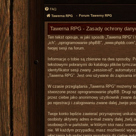
FAQ
Forum Tawerny RPG
Tawerna RPG
Tawerna RPG - Zasady ochrony dan
Ten tekst opisuje, w jaki sposób „Tawerna RPG” i 
„ich”, „oprogramowanie phpBB”, „www.phpbb.com”, 
twojej sesji na forum.
Informacje o tobie są zbierane na dwa sposoby. P
tekstowymi pobranymi do katalogu plików tymczaso
identyfikator sesji zwany „session-id”, automatyc
„Tawerna RPG”. Jest ono używane do zapisania info
W czasie przeglądania „Tawerna RPG” możemy też
stworzone przez oprogramowanie phpBB. Drugi spo
przez ciebie jako anonimowy użytkownik zwane da
po rejestracji i zalogowaniu zwane dalej „twoje pos
Twoje konto będzie zawierać przynajmniej unikaln
osobisty aktywny adres e-mail zwany dalej „twój 
osobowych w państwie, w którym stoi nasz serwer
nie. W każdym przypadku, masz możliwość wybrani
włączenia lub wyłączenia wysyłania do ciebie au