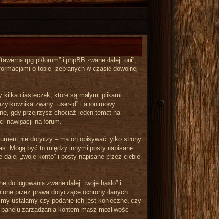
tawerna.rpg.pl/forum” i phpBB zwane dalej „oni”,
formacjami o tobie” zebranych w czasie dowolnej
 kilka ciasteczek, które są małymi plikami
użytkownika zwany „user-id” i anonimowy
one, gdy przejrzysz chociaż jeden temat na
ci nawigacji na forum.
ument nie dotyczy – ma on opisywać tylko strony
nas. Mogą być to między innymi posty napisane
alej „twoje konto” i posty napisane przez ciebie
e do logowania zwane dalej „twoje hasło” i
ronione przez prawa dotyczące ochrony danych
 my ustalamy czy podanie ich jest konieczne, czy
 w panelu zarządzania kontem masz możliwość