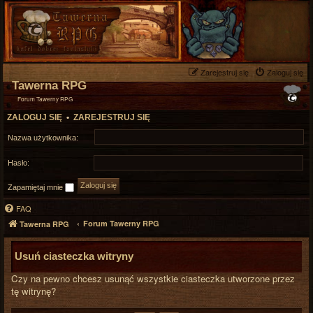
Zarejestruj się
Zaloguj się
Tawerna RPG
Forum Tawerny RPG
ZALOGUJ SIĘ
•
ZAREJESTRUJ SIĘ
Nazwa użytkownika:
Hasło:
Zapamiętaj mnie
FAQ
Forum Tawerny RPG
Tawerna RPG
Usuń ciasteczka witryny
Czy na pewno chcesz usunąć wszystkie ciasteczka utworzone przez
tę witrynę?