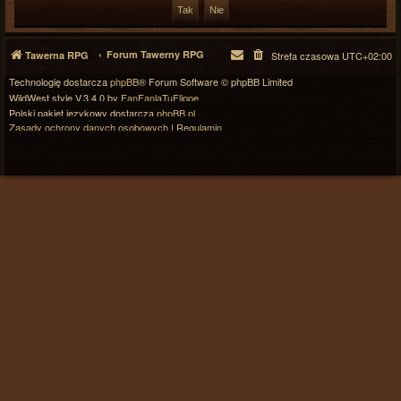
Forum Tawerny RPG
Tawerna RPG
Strefa czasowa
UTC+02:00
Technologię dostarcza
phpBB
® Forum Software © phpBB Limited
WildWest style V.3.4.0 by
FanFanlaTuFlippe
Polski pakiet językowy dostarcza
phpBB.pl
Zasady ochrony danych osobowych
|
Regulamin