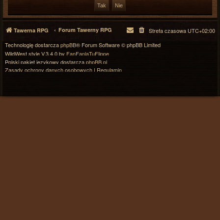
Forum Tawerny RPG
Tawerna RPG
Strefa czasowa
UTC+02:00
Technologię dostarcza
phpBB
® Forum Software © phpBB Limited
WildWest style V.3.4.0 by
FanFanlaTuFlippe
Polski pakiet językowy dostarcza
phpBB.pl
Zasady ochrony danych osobowych
|
Regulamin