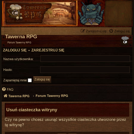
Zarejestruj się
Zaloguj się
Tawerna RPG
Forum Tawerny RPG
ZALOGUJ SIĘ
•
ZAREJESTRUJ SIĘ
Nazwa użytkownika:
Hasło:
Zapamiętaj mnie
FAQ
Forum Tawerny RPG
Tawerna RPG
Usuń ciasteczka witryny
Czy na pewno chcesz usunąć wszystkie ciasteczka utworzone przez
tę witrynę?