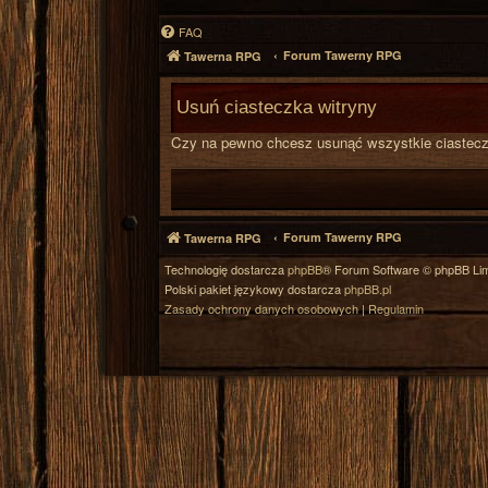
FAQ
Forum Tawerny RPG
Tawerna RPG
Usuń ciasteczka witryny
Czy na pewno chcesz usunąć wszystkie ciasteczk
Forum Tawerny RPG
Tawerna RPG
Technologię dostarcza
phpBB
® Forum Software © phpBB Lim
Polski pakiet językowy dostarcza
phpBB.pl
Zasady ochrony danych osobowych
|
Regulamin