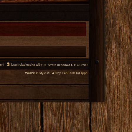
ami
Usuń ciasteczka witryny
Strefa czasowa
UTC+02:00
WildWest style V.3.4.0 by
FanFanlaTuFlippe