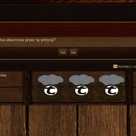
a utworzone przez tę witrynę?
Kontakt z n
ited