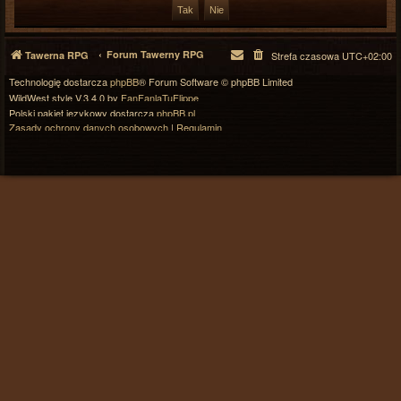
Forum Tawerny RPG
Tawerna RPG
Strefa czasowa
UTC+02:00
Technologię dostarcza
phpBB
® Forum Software © phpBB Limited
WildWest style V.3.4.0 by
FanFanlaTuFlippe
Polski pakiet językowy dostarcza
phpBB.pl
Zasady ochrony danych osobowych
|
Regulamin