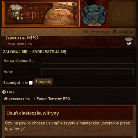
Zarejestruj się
Zaloguj się
Tawerna RPG
Forum Tawerny RPG
ZALOGUJ SIĘ
•
ZAREJESTRUJ SIĘ
Nazwa użytkownika:
Hasło:
Zapamiętaj mnie
FAQ
Forum Tawerny RPG
Tawerna RPG
Usuń ciasteczka witryny
Czy na pewno chcesz usunąć wszystkie ciasteczka utworzone przez
tę witrynę?