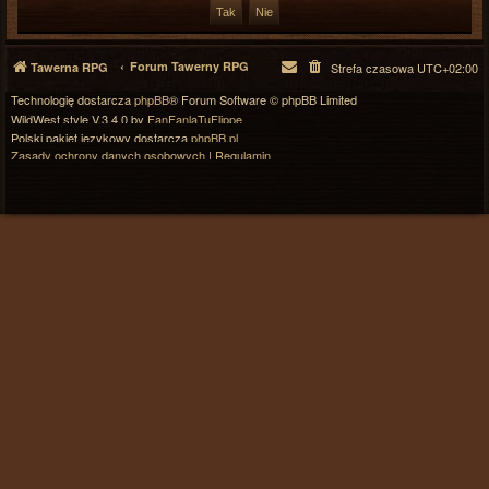
Forum Tawerny RPG
Tawerna RPG
Strefa czasowa
UTC+02:00
Technologię dostarcza
phpBB
® Forum Software © phpBB Limited
WildWest style V.3.4.0 by
FanFanlaTuFlippe
Polski pakiet językowy dostarcza
phpBB.pl
Zasady ochrony danych osobowych
|
Regulamin