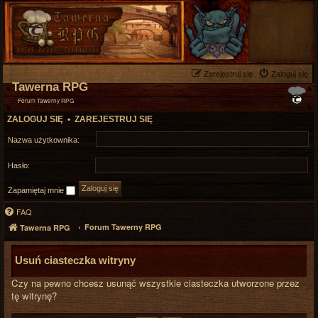
Zarejestruj się
Zaloguj się
Tawerna RPG
Forum Tawerny RPG
ZALOGUJ SIĘ
•
ZAREJESTRUJ SIĘ
Nazwa użytkownika:
Hasło:
Zapamiętaj mnie
FAQ
Forum Tawerny RPG
Tawerna RPG
Usuń ciasteczka witryny
Czy na pewno chcesz usunąć wszystkie ciasteczka utworzone przez
tę witrynę?