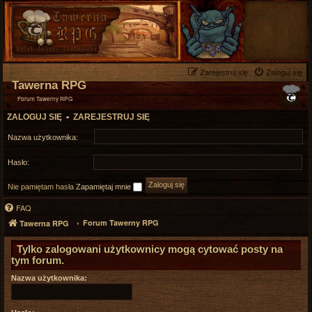
Zarejestruj się
Zaloguj się
Tawerna RPG
Forum Tawerny RPG
ZALOGUJ SIĘ
•
ZAREJESTRUJ SIĘ
Nazwa użytkownika:
Hasło:
Nie pamiętam hasła
Zapamiętaj mnie
FAQ
Forum Tawerny RPG
Tawerna RPG
Tylko zalogowani użytkownicy mogą cytować posty na
tym forum.
Nazwa użytkownika: